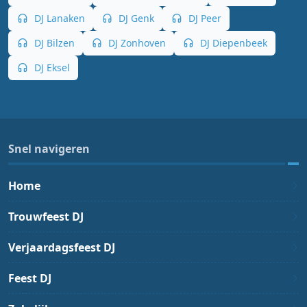
DJ Lanaken
DJ Genk
DJ Peer
DJ Bilzen
DJ Zonhoven
DJ Diepenbeek
DJ Eksel
Snel navigeren
Home
Trouwfeest DJ
Verjaardagsfeest DJ
Feest DJ