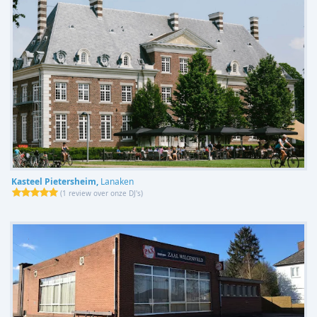
Kasteel Pietersheim,
Lanaken
(
1 review over onze DJ's
)