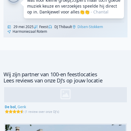
was voor kleine groep(55)pers maar toch goede
muziek keuze en verzoekjes speelde hij direct
op in. Dankjewel voor alles👏👏
- Chantal
29 mei 2025
Feest
DJ Thibault
Dilsen-Stokkem
Harmoniezaal Rotem
Wij zijn partner van 100-en feestlocaties
Lees reviews van onze DJ's op jouw locatie
De bol,
Genk
(
1 review over onze DJ's
)