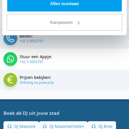
Alles toestaan
Stuur een email:
info@thedjcompany.be
Aanpassen
Bellen:
+32 3 3002797
Stuur een Appje:
+32 3 3002797
Prijzen bekijken:
Ontvang nu jouw prijs
Boek dé DJ uit jouw stad
DJ Maaseik
DJ Maasmechelen
DJ Bree