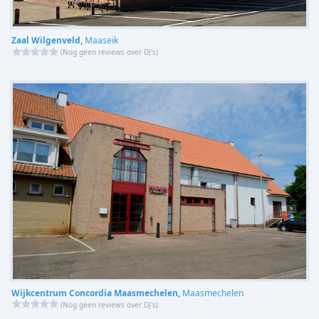
Zaal Wilgenveld,
Maaseik
(
Nog geen reviews over DJ's
)
Wijkcentrum Concordia Maasmechelen,
Maasmechelen
(
Nog geen reviews over DJ's
)