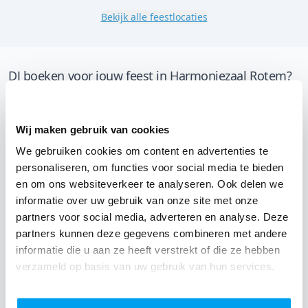
Bekijk alle feestlocaties
DJ boeken voor jouw feest in Harmoniezaal Rotem?
Een
DJ boeken
zonder zorgen in Harmoniezaal Rotem:
dat is onze garantie. Van de afstemming met de locatie
Wij maken gebruik van cookies
tot een reserve DJ. Wij zorgen dat het goed komt. Maar
We gebruiken cookies om content en advertenties te
voordat je een DJ voor jouw feest gaat boeken, wil je
personaliseren, om functies voor social media te bieden
natuurlijk weten wat het kost.
en om ons websiteverkeer te analyseren. Ook delen we
informatie over uw gebruik van onze site met onze
Een
DJ boeken uit Limburg
was nog nooit zo makkelijk.
partners voor social media, adverteren en analyse. Deze
Daarom kun je bij ons online de prijs berekenen voor
partners kunnen deze gegevens combineren met andere
jouw feest. Ook kun je nu boeken of een vrijblijvende
informatie die u aan ze heeft verstrekt of die ze hebben
offerte aanvragen.
Boek de beste DJ uit Dilsen-Stokkem
verzameld op basis van uw gebruik van hun services.
en omgeving, en check dus nu
onze prijzen voor jouw
DJ
.