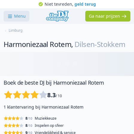
Niet tevreden,
geld terug
Menu
Ga naar prijzen
Limburg
Harmoniezaal Rotem
,
Dilsen-Stokkem
Boek de beste DJ bij Harmoniezaal Rotem
8.3
/ 10
1 klantervaring bij Harmoniezaal Rotem
8
Muziekkeuze
/10
8
Inspelen op sfeer
/10
9
Vriendelijkheid & service
/10