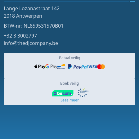
Lange Lozanastraat 142
2018 Antwerpen
BTW-nr: NL859531570B01
+32 3 3002797
info@thedjcompany.be
Betaal veilig
Boek veilig
Lees meer