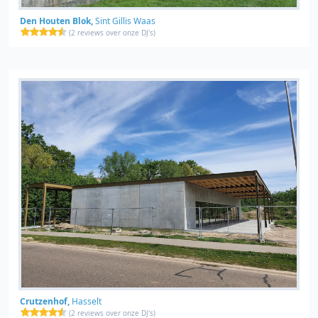
Den Houten Blok,
Sint Gillis Waas
(
2 reviews over onze DJ's
)
Crutzenhof,
Hasselt
(
2 reviews over onze DJ's
)