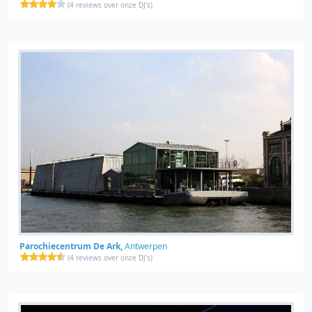
(
4 reviews over onze DJ's
)
Parochiecentrum De Ark,
Antwerpen
(
4 reviews over onze DJ's
)