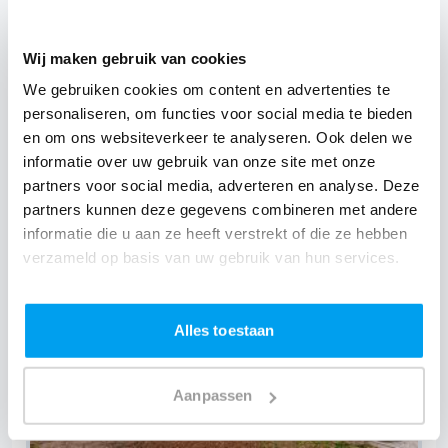
Wij maken gebruik van cookies
We gebruiken cookies om content en advertenties te
personaliseren, om functies voor social media te bieden
en om ons websiteverkeer te analyseren. Ook delen we
't Verstand van Leven,
Horebeke
informatie over uw gebruik van onze site met onze
(
2 reviews over onze DJ's
)
partners voor social media, adverteren en analyse. Deze
partners kunnen deze gegevens combineren met andere
informatie die u aan ze heeft verstrekt of die ze hebben
verzameld op basis van uw gebruik van hun services.
Alles toestaan
Aanpassen