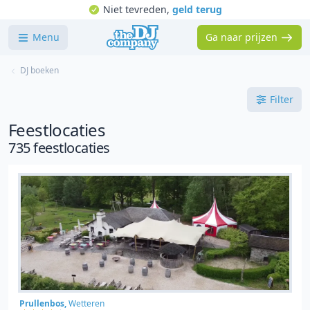
Niet tevreden,
geld terug
Menu
Ga naar prijzen
DJ boeken
Filter
Feestlocaties
735 feestlocaties
Prullenbos,
Wetteren