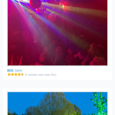
BED,
Gent
(
3 reviews over onze DJ's
)