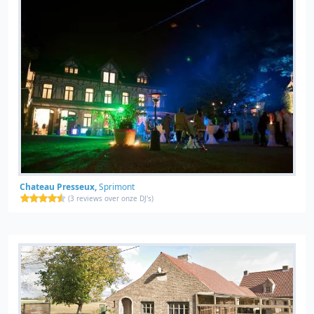
Chateau Presseux,
Sprimont
(
3 reviews over onze DJ's
)