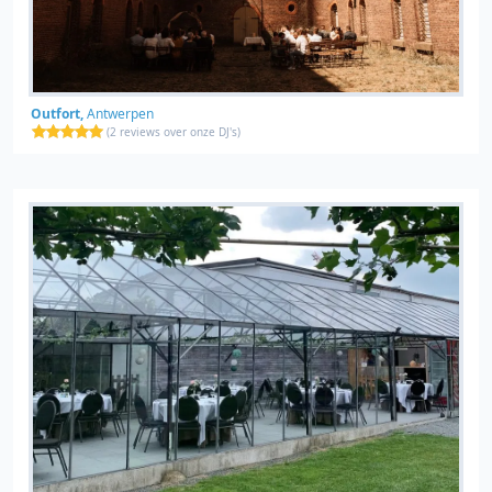
Outfort,
Antwerpen
(
2 reviews over onze DJ's
)