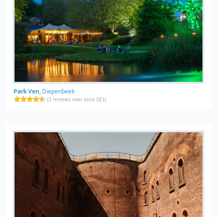
Park Ven,
Diepenbeek
(
3 reviews over onze DJ's
)