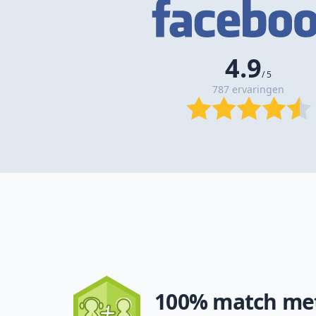
4.9
/ 5
787 ervaringen
100% match met