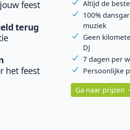
Altijd de best
 jouw feest
100% dansgara
muziek
geld terug
ie
Geen kilomete
DJ
n
7 dagen per w
r het feest
Persoonlijke 
Ga naar prijzen