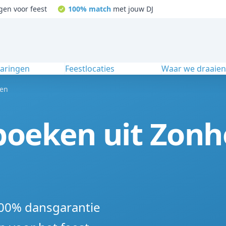
gen voor feest
100% match
met jouw DJ
varingen
Feestlocaties
Waar we draaie
en
 boeken uit Zon
100% dansgarantie