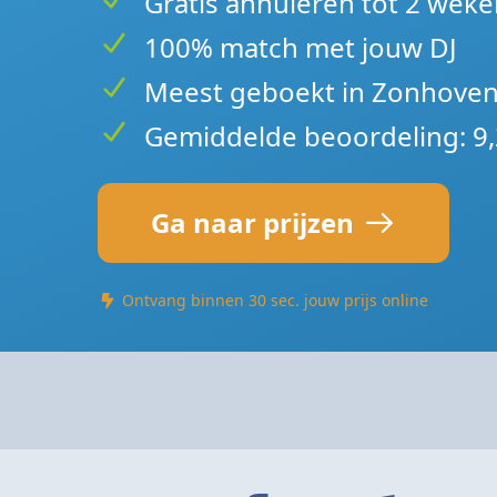
Gratis annuleren tot 2 weke
100% match met jouw DJ
Meest geboekt in Zonhove
Gemiddelde beoordeling: 9,
Ga naar prijzen
Ontvang binnen 30 sec. jouw prijs online