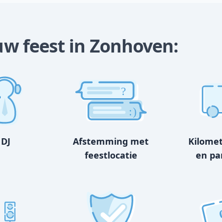
ouw feest in Zonhoven:
?
:)
 DJ
Afstemming met
Kilome
feestlocatie
en pa