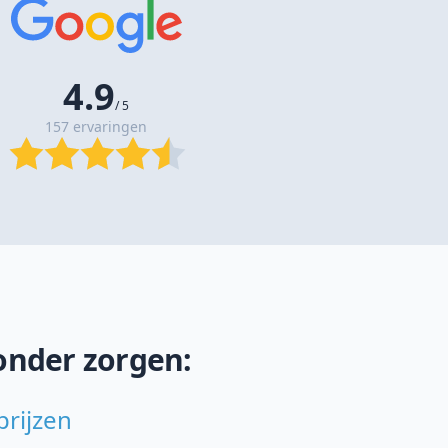
4.9
/ 5
157 ervaringen
onder zorgen:
prijzen