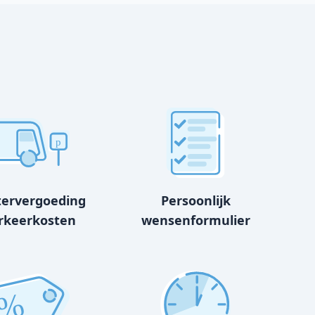
p
tervergoeding
Persoonlijk
rkeerkosten
wensenformulier
%