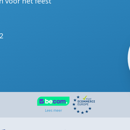
n voor het feest
n
2
Lees meer