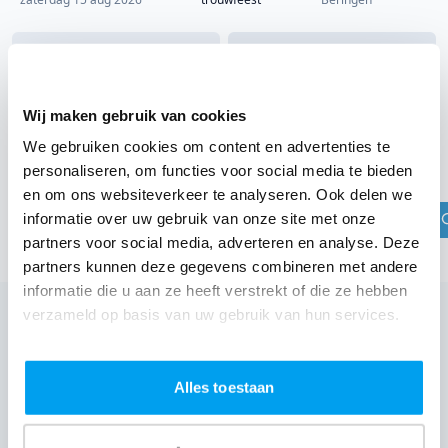
Wij maken gebruik van cookies
DJ boeken in jouw regio?
We gebruiken cookies om content en advertenties te
Check jouw plaats
personaliseren, om functies voor social media te bieden
en om ons websiteverkeer te analyseren. Ook delen we
informatie over uw gebruik van onze site met onze
partners voor social media, adverteren en analyse. Deze
partners kunnen deze gegevens combineren met andere
informatie die u aan ze heeft verstrekt of die ze hebben
verzameld op basis van uw gebruik van hun services.
Wij zijn partner van 100-en feestlocaties
Lees reviews van onze DJ's op jouw locatie
Alles toestaan