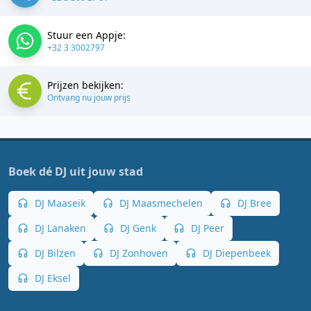
Stuur een Appje:
+32 3 3002797
Prijzen bekijken:
Ontvang nu jouw prijs
Boek dé DJ uit jouw stad
DJ Maaseik
DJ Maasmechelen
DJ Bree
DJ Lanaken
DJ Genk
DJ Peer
DJ Bilzen
DJ Zonhoven
DJ Diepenbeek
DJ Eksel