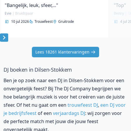
"Bangelijk, leuk, sfeer,..."
"Top"
Evie
|
Bruidspaar
Benny
|
O
10 jul 2026
Trouwfeest
Gruitrode
4 jul 
Item
1
Lees 18261 klantervaringen
of
10
DJ boeken in Dilsen-Stokkem
Ben je op zoek naar een DJ in Dilsen-Stokkem voor een
onvergetelijk feest? Bij The DJ Company begrijpen we
hoe belangrijk muziek is voor het creëren van de juiste
sfeer. Of het nu gaat om een
trouwfeest DJ
,
een DJ voor
je bedrijfsfeest
of een
verjaardags DJ
: wij zorgen voor
de perfecte match met jouw die jouw feest
onvergetelijk maakt.