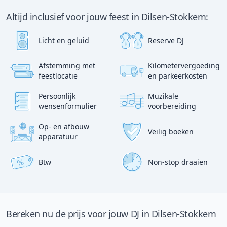
Altijd inclusief voor jouw feest in Dilsen-Stokkem:
Licht en geluid
Reserve DJ
Afstemming met
Kilometervergoeding
?
p
feestlocatie
en parkeerkosten
:)
Persoonlijk
Muzikale
wensenformulier
voorbereiding
Op- en afbouw
Veilig boeken
apparatuur
Btw
Non-stop draaien
%
Bereken nu de prijs voor jouw DJ in Dilsen-Stokkem