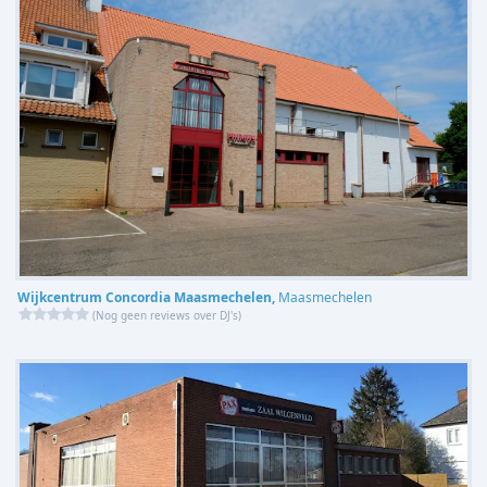
Wijkcentrum Concordia Maasmechelen,
Maasmechelen
(
Nog geen reviews over DJ's
)