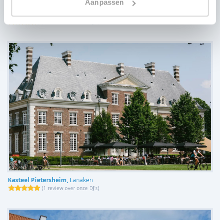
Aanpassen
De bol,
Genk
(
1 review over onze DJ's
)
Kasteel Pietersheim,
Lanaken
(
1 review over onze DJ's
)