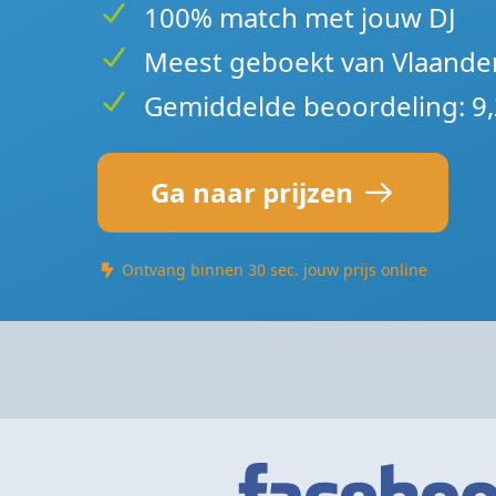
100% match met jouw DJ
Meest geboekt van Vlaande
Gemiddelde beoordeling: 9,
Ga naar prijzen
Ontvang binnen 30 sec. jouw prijs online