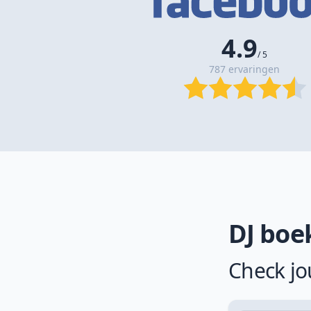
4.9
/ 5
787 ervaringen
DJ boe
Check jo