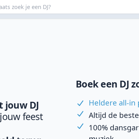
Boek een DJ z
Heldere all-in 
 jouw DJ
Altijd de best
 jouw feest
100% dansgara
muziek