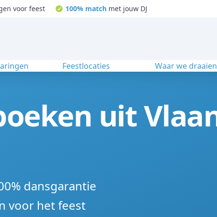
gen voor feest
100% match
met jouw DJ
varingen
Feestlocaties
Waar we draaie
boeken uit Vlaa
100% dansgarantie
n voor het feest