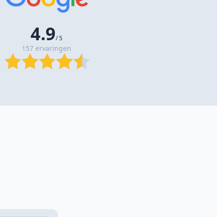
4.9
/ 5
157 ervaringen