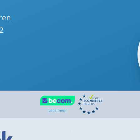
ren
2
Lees meer