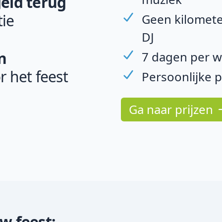
geld terug
ie
Geen kilomete
DJ
n
7 dagen per w
r het feest
Persoonlijke 
Ga naar prijzen
uw feest: