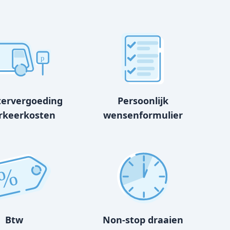
p
tervergoeding
Persoonlijk
rkeerkosten
wensenformulier
%
Btw
Non-stop draaien