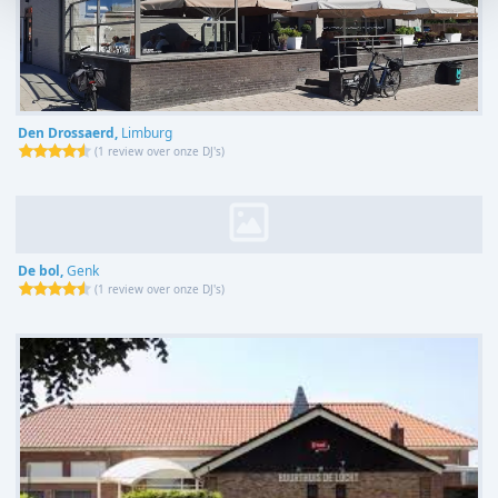
Den Drossaerd,
Limburg
(
1 review over onze DJ's
)
De bol,
Genk
(
1 review over onze DJ's
)