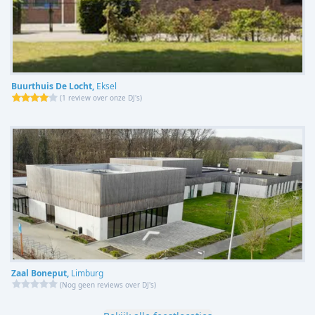
Buurthuis De Locht,
Eksel
(
1 review over onze DJ's
)
Zaal Boneput,
Limburg
(
Nog geen reviews over DJ's
)