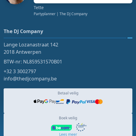
Tette
Partyplanner
| The DJ Company
The DJ Company
Lange Lozanastraat 142
2018 Antwerpen
BTW-nr: NL859531570B01
+32 3 3002797
info@thedjcompany.be
Betaal veilig
Boek veilig
Lees meer