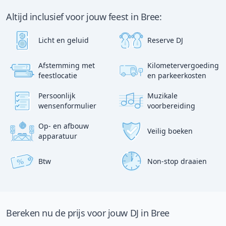
Altijd inclusief voor jouw feest in Bree:
Licht en geluid
Reserve DJ
Afstemming met
Kilometervergoeding
?
p
feestlocatie
en parkeerkosten
:)
Persoonlijk
Muzikale
wensenformulier
voorbereiding
Op- en afbouw
Veilig boeken
apparatuur
Btw
Non-stop draaien
%
Bereken nu de prijs voor jouw DJ in Bree