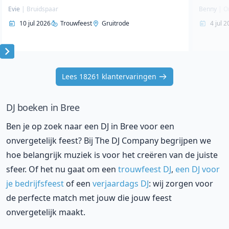
Evie
|
Bruidspaar
Benny
|
O
10 jul 2026
Trouwfeest
Gruitrode
4 jul 
Item
1
Lees 18261 klantervaringen
of
10
DJ boeken in Bree
Ben je op zoek naar een DJ in Bree voor een
onvergetelijk feest? Bij The DJ Company begrijpen we
hoe belangrijk muziek is voor het creëren van de juiste
sfeer. Of het nu gaat om een
trouwfeest DJ
,
een DJ voor
je bedrijfsfeest
of een
verjaardags DJ
: wij zorgen voor
de perfecte match met jouw die jouw feest
onvergetelijk maakt.