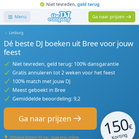
Niet tevreden,
geld terug
Menu
Ga naar prijzen
Limburg
Dé beste DJ boeken uit Bree voor jouw
feest
Niet tevreden, geld terug: 100% dansgarantie
Gratis annuleren tot 2 weken voor het feest
100% match met jouw DJ
Meest geboekt in Bree
Gemiddelde beoordeling: 9,2
150
Ga naar prijzen
€
Korting
Ontvang binnen 30 sec. jouw prijs online