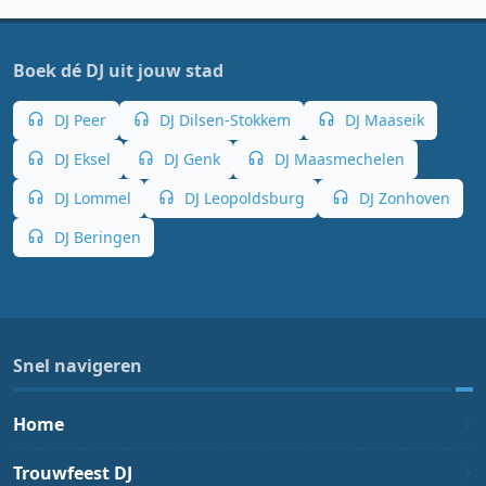
Boek dé DJ uit jouw stad
DJ Peer
DJ Dilsen-Stokkem
DJ Maaseik
DJ Eksel
DJ Genk
DJ Maasmechelen
DJ Lommel
DJ Leopoldsburg
DJ Zonhoven
DJ Beringen
Snel navigeren
Home
Trouwfeest DJ