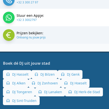
+32 3 300 27 97
Stuur een Appje:
+32 3 3002797
Prijzen bekijken:
Ontvang nu jouw prijs
Boek dé DJ uit jouw stad
DJ Hasselt
DJ Bilzen
DJ Genk
DJ Alken
DJ Zonhoven
DJ Hoeselt
DJ Tongeren
DJ Lanaken
DJ Herk-de-Stad
DJ Sint-Truiden