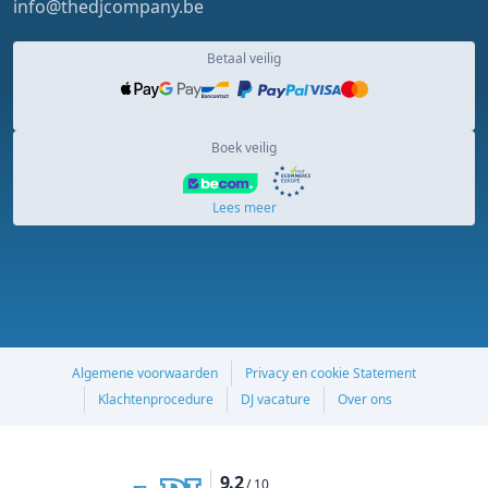
info@thedjcompany.be
Betaal veilig
Boek veilig
Lees meer
Algemene voorwaarden
Privacy en cookie Statement
Klachtenprocedure
DJ vacature
Over ons
9.2
/ 10