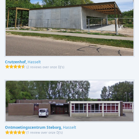
Crutzenhof,
Hasselt
(
2 reviews over onze DJ's
)
Ontmoetingscentrum Steborg,
Hasselt
(
1 review over onze DJ's
)