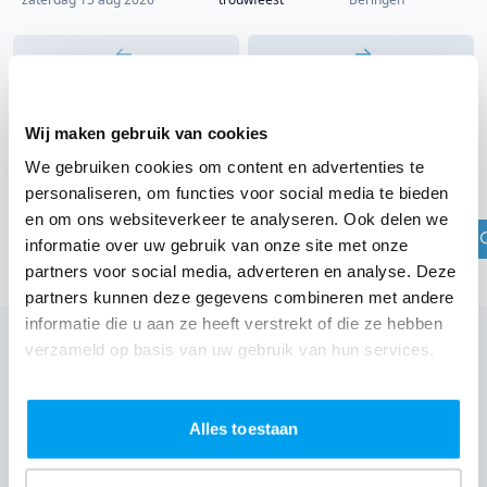
Wij maken gebruik van cookies
DJ boeken in jouw regio?
We gebruiken cookies om content en advertenties te
Check jouw plaats
personaliseren, om functies voor social media te bieden
en om ons websiteverkeer te analyseren. Ook delen we
informatie over uw gebruik van onze site met onze
partners voor social media, adverteren en analyse. Deze
partners kunnen deze gegevens combineren met andere
informatie die u aan ze heeft verstrekt of die ze hebben
verzameld op basis van uw gebruik van hun services.
Wij zijn partner van 100-en feestlocaties
Lees reviews van onze DJ's op jouw locatie
Alles toestaan