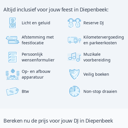
Altijd inclusief voor jouw feest in Diepenbeek:
Licht en geluid
Reserve DJ
Afstemming met
Kilometervergoeding
?
p
feestlocatie
en parkeerkosten
:)
Persoonlijk
Muzikale
wensenformulier
voorbereiding
Op- en afbouw
Veilig boeken
apparatuur
Btw
Non-stop draaien
%
Bereken nu de prijs voor jouw DJ in Diepenbeek