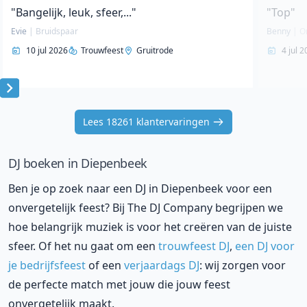
"Bangelijk, leuk, sfeer,..."
"Top"
Evie
|
Bruidspaar
Benny
|
O
10 jul 2026
Trouwfeest
Gruitrode
4 jul 
Item
1
Lees 18261 klantervaringen
of
10
DJ boeken in Diepenbeek
Ben je op zoek naar een DJ in Diepenbeek voor een
onvergetelijk feest? Bij The DJ Company begrijpen we
hoe belangrijk muziek is voor het creëren van de juiste
sfeer. Of het nu gaat om een
trouwfeest DJ
,
een DJ voor
je bedrijfsfeest
of een
verjaardags DJ
: wij zorgen voor
de perfecte match met jouw die jouw feest
onvergetelijk maakt.