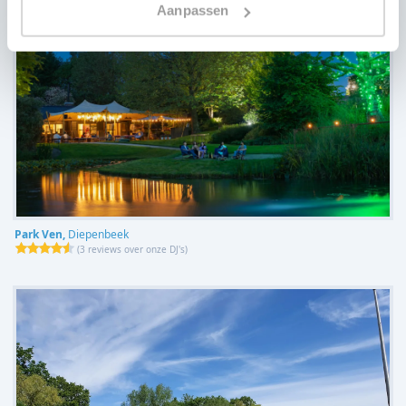
Aanpassen
Park Ven,
Diepenbeek
(
3 reviews over onze DJ's
)