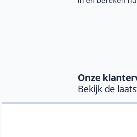
in en bereken n
Onze klanter
Bekijk de laat