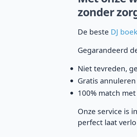
zonder zor
De beste
DJ boe
Gegarandeerd de 
Niet tevreden, g
Gratis annuleren 
100% match met jo
Onze service is i
perfect laat verl