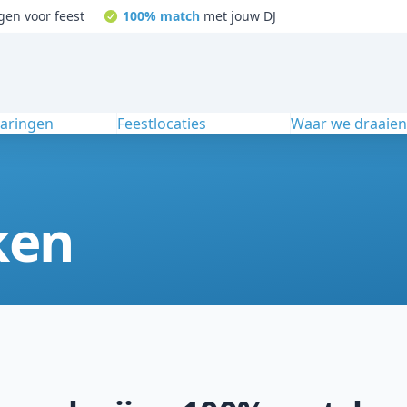
gen voor feest
100% match
met jouw DJ
varingen
Feestlocaties
Waar we draaie
ken