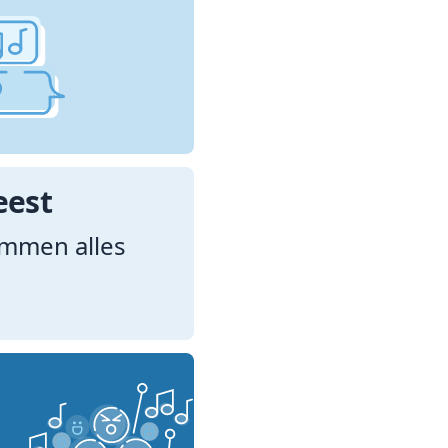
eest
emmen alles