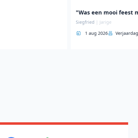
"Was een mooi feest m
Siegfried
|
Jarige
1 aug 2026
Verjaarda