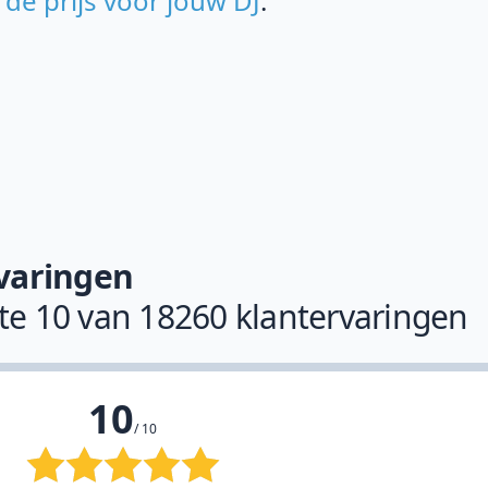
u
de prijs voor jouw DJ
.
varingen
ste 10 van 18260 klantervaringen
10
/ 10