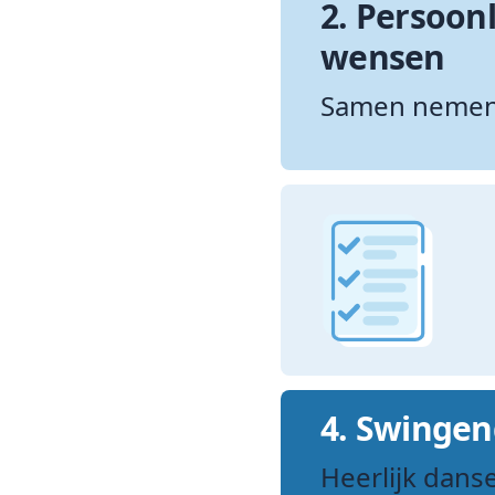
2.
Persoonl
wensen
Samen nemen
4.
Swingend
Heerlijk dans