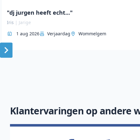
"dj jurgen heeft echt..."
Iris
|
Jarige
1 aug 2026
Verjaardag
Wommelgem
Item
1
of
10
Klantervaringen op andere w