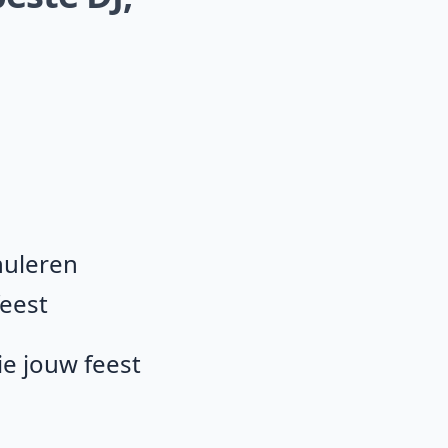
nuleren
feest
ie jouw feest