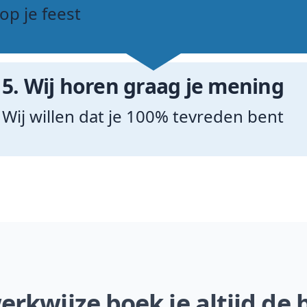
op je feest
5.
Wij horen graag je mening
Wij willen dat je 100% tevreden bent
rkwijze boek je altijd de b