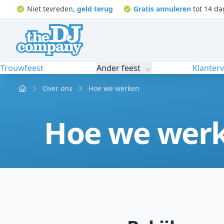
Niet tevreden,
geld terug
Gratis annuleren
tot 14 da
Trouwfeest
Ander feest
Klanter
Home
Over ons
Hoe we werken
Hoe we wer