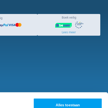
Boek veilig
ig
Lees meer
acature
Over ons
Alles toestaan