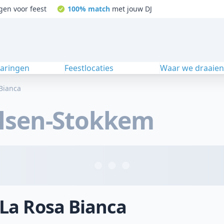
gen voor feest
100% match
met jouw DJ
varingen
Feestlocaties
Waar we draaie
Bianca
lsen-Stokkem
 La Rosa Bianca