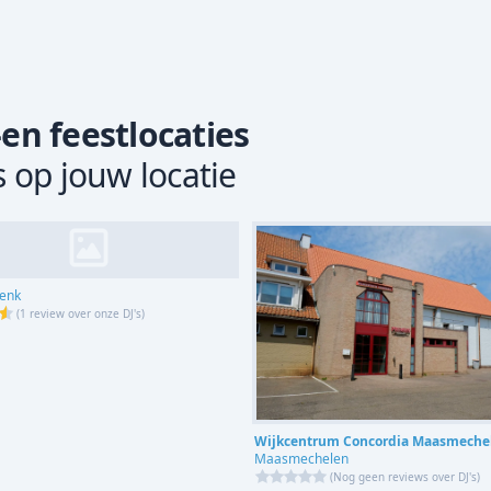
-en feestlocaties
s op jouw locatie
enk
(
1 review over onze DJ's
)
Wijkcentrum Concordia Maasmeche
Maasmechelen
(
Nog geen reviews over DJ's
)