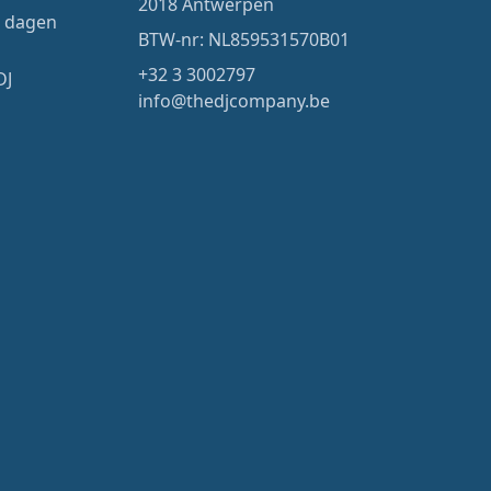
2018 Antwerpen
4 dagen
BTW-nr: NL859531570B01
+32 3 3002797
DJ
info@thedjcompany.be