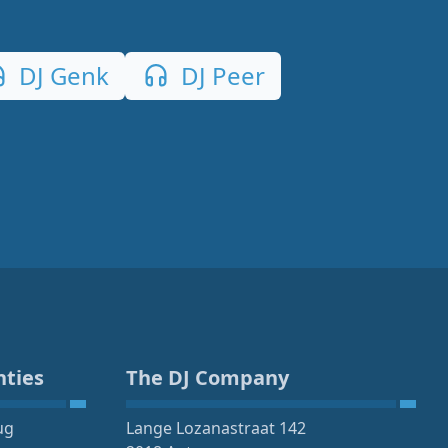
DJ Genk
DJ Peer
nties
The DJ Company
ug
Lange Lozanastraat 142