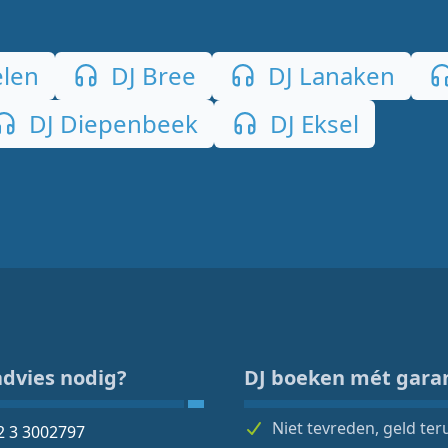
len
DJ Bree
DJ Lanaken
DJ Diepenbeek
DJ Eksel
advies nodig?
DJ boeken mét gara
Niet tevreden, geld ter
2 3 3002797