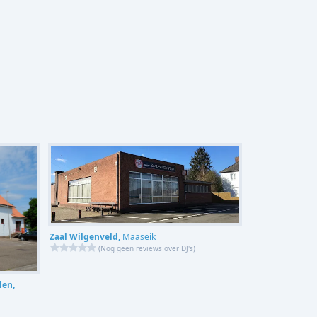
Zaal Wilgenveld,
Maaseik
(
Nog geen reviews over DJ's
)
len,