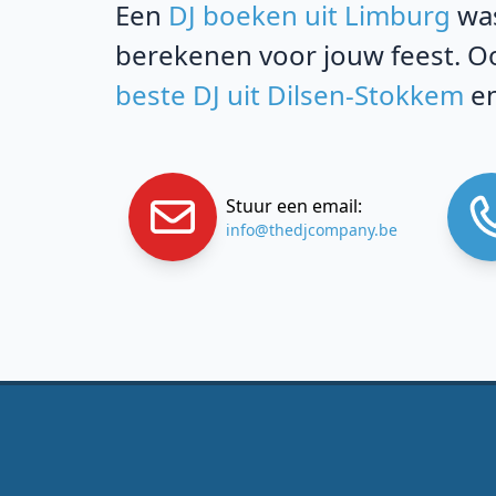
Een
DJ boeken uit Limburg
was
berekenen voor jouw feest. Oo
beste DJ uit Dilsen-Stokkem
en
Stuur een email:
info@thedjcompany.be