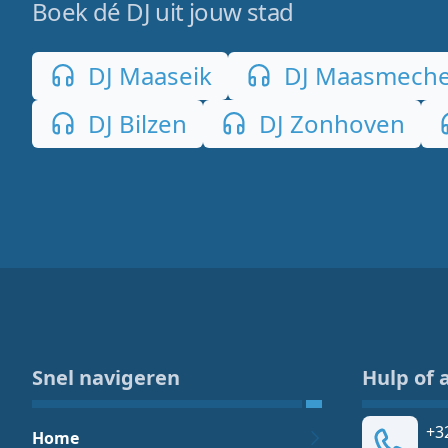
Boek dé DJ uit jouw stad
DJ Maaseik
DJ Maasmeche
DJ Bilzen
DJ Zonhoven
Snel navigeren
Hulp of 
+3
Home