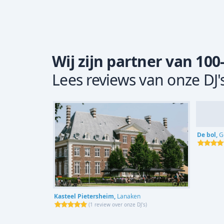
Wij zijn partner van 100
Lees reviews van onze DJ'
De bol,
G
Kasteel Pietersheim,
Lanaken
(
1 review over onze DJ's
)