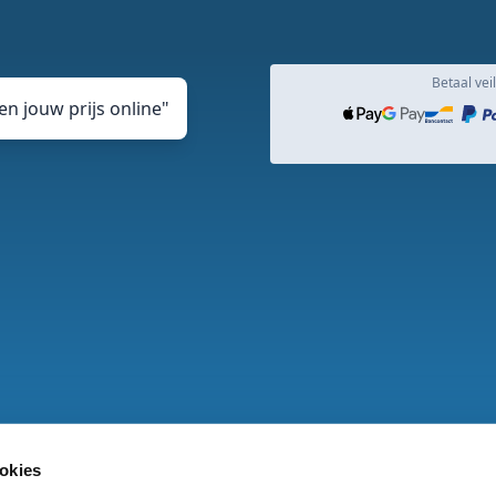
Betaal veil
n jouw prijs online
"
okies
rden
Privacy en cookie Statement
Klachtenprocedure
DJ v