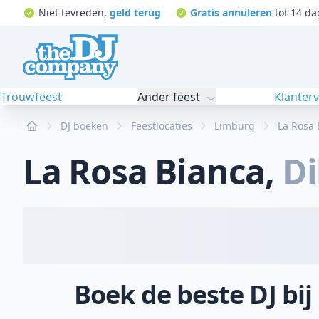
Niet tevreden,
geld terug
Gratis annuleren
tot 14 da
Trouwfeest
Ander feest
Klanter
Home
DJ boeken
Feestlocaties
Limburg
La Rosa 
La Rosa Bianca
,
Di
Boek de beste DJ bij