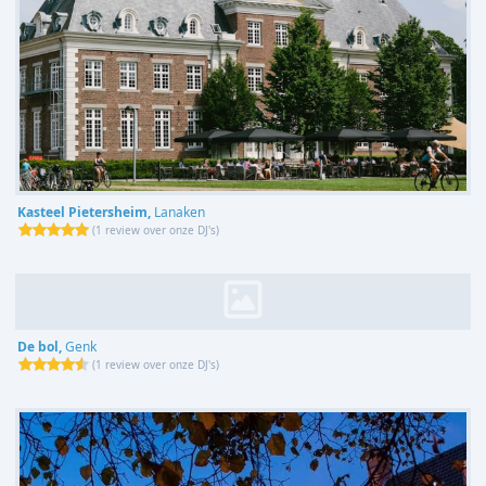
Kasteel Pietersheim,
Lanaken
(
1 review over onze DJ's
)
De bol,
Genk
(
1 review over onze DJ's
)