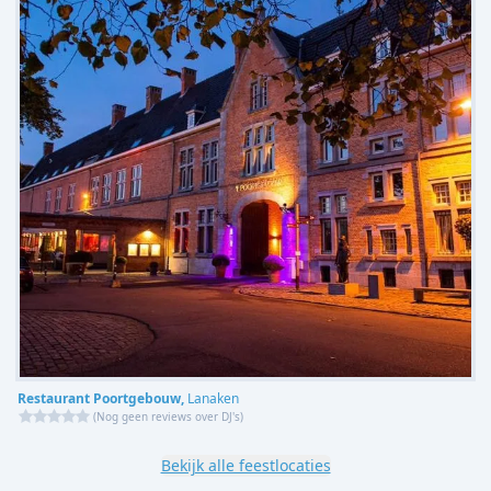
Restaurant Poortgebouw,
Lanaken
(
Nog geen reviews over DJ's
)
Bekijk alle feestlocaties