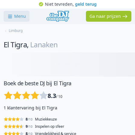
Niet tevreden,
geld terug
Menu
Ga naar prijzen
Limburg
El Tigra
,
Lanaken
Boek de beste DJ bij El Tigra
8.3
/ 10
1 klantervaring bij El Tigra
8
Muziekkeuze
/10
9
Inspelen op sfeer
/10
8
Vriendelijkheid & service
/10