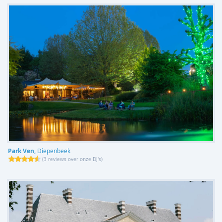
Park Ven,
Diepenbeek
(
3 reviews over onze DJ's
)