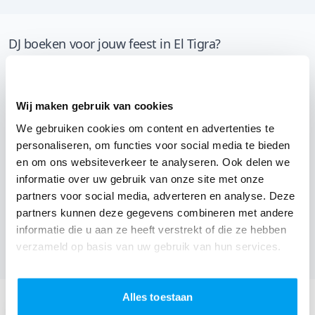
DJ boeken voor jouw feest in El Tigra?
Een
DJ boeken
zonder zorgen in El Tigra: dat is onze
garantie. Van de afstemming met de locatie tot een
Wij maken gebruik van cookies
reserve DJ. Wij zorgen dat het goed komt. Maar voordat
je een DJ voor jouw feest gaat boeken, wil je natuurlijk
We gebruiken cookies om content en advertenties te
personaliseren, om functies voor social media te bieden
weten wat het kost.
en om ons websiteverkeer te analyseren. Ook delen we
Een
DJ boeken uit Limburg
was nog nooit zo makkelijk.
informatie over uw gebruik van onze site met onze
partners voor social media, adverteren en analyse. Deze
Daarom kun je bij ons online de prijs berekenen voor
partners kunnen deze gegevens combineren met andere
jouw feest. Ook kun je nu boeken of een vrijblijvende
informatie die u aan ze heeft verstrekt of die ze hebben
offerte aanvragen.
Boek de beste DJ uit Lanaken
en
verzameld op basis van uw gebruik van hun services.
omgeving, en check dus nu
onze prijzen voor jouw DJ
.
Alles toestaan
Stuur een email:
info@thedjcompany.be