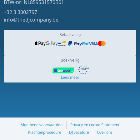
BTW-nr: NL859531570B01
+32 3 3002797
info@thedjcompany.be
Betaal veilig
Boek veilig
Lees meer
Algemene voorwaarden
Privacy en cookie Statement
Klachtenprocedure
DJ vacature
Over ons