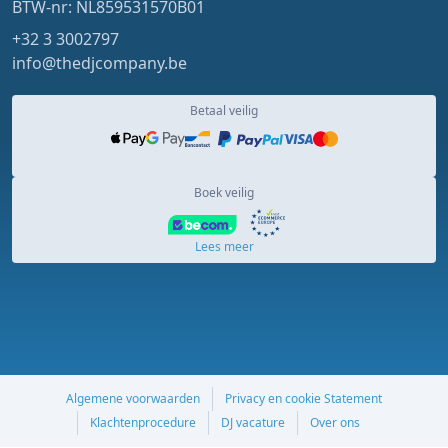
BTW-nr: NL859531570B01
+32 3 3002797
info@thedjcompany.be
Betaal veilig
Boek veilig
Lees meer
Algemene voorwaarden
Privacy en cookie Statement
Klachtenprocedure
DJ vacature
Over ons