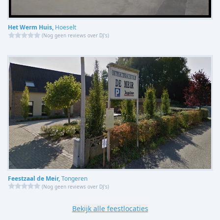
Het Werm Huis,
Hoeselt
(
Nog geen reviews over DJ's
)
Feestzaal de Meir,
Tongeren
(
Nog geen reviews over DJ's
)
Bekijk alle feestlocaties