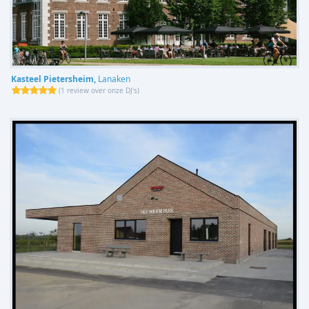
Kasteel Pietersheim,
Lanaken
(
1 review over onze DJ's
)