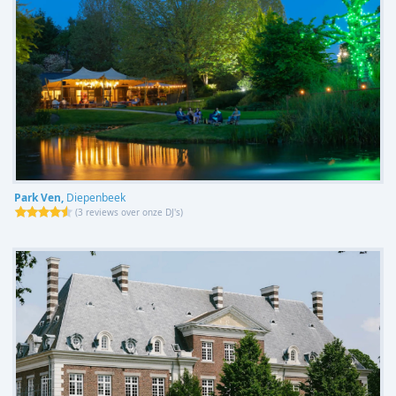
Park Ven,
Diepenbeek
(
3 reviews over onze DJ's
)