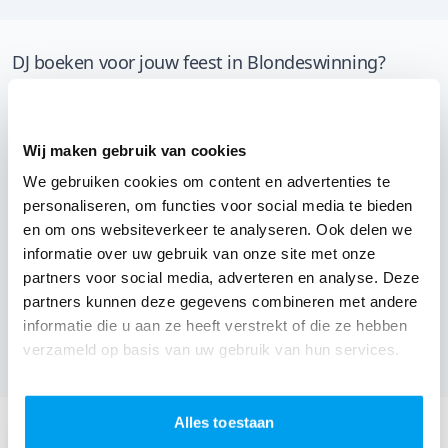
DJ boeken voor jouw feest in Blondeswinning?
Een
DJ boeken
zonder zorgen in Blondeswinning: dat is
onze garantie. Van de afstemming met de locatie tot
Wij maken gebruik van cookies
een reserve DJ. Wij zorgen dat het goed komt. Maar
voordat je een DJ voor jouw feest gaat boeken, wil je
We gebruiken cookies om content en advertenties te
personaliseren, om functies voor social media te bieden
natuurlijk weten wat het kost.
en om ons websiteverkeer te analyseren. Ook delen we
Een
DJ boeken uit Limburg
was nog nooit zo makkelijk.
informatie over uw gebruik van onze site met onze
partners voor social media, adverteren en analyse. Deze
Daarom kun je bij ons online de prijs berekenen voor
partners kunnen deze gegevens combineren met andere
jouw feest. Ook kun je nu boeken of een vrijblijvende
informatie die u aan ze heeft verstrekt of die ze hebben
offerte aanvragen.
Boek de beste DJ uit Bilzen
en
verzameld op basis van uw gebruik van hun services.
omgeving, en check dus nu
onze prijzen voor jouw DJ
.
Alles toestaan
Stuur een email:
info@thedjcompany.be