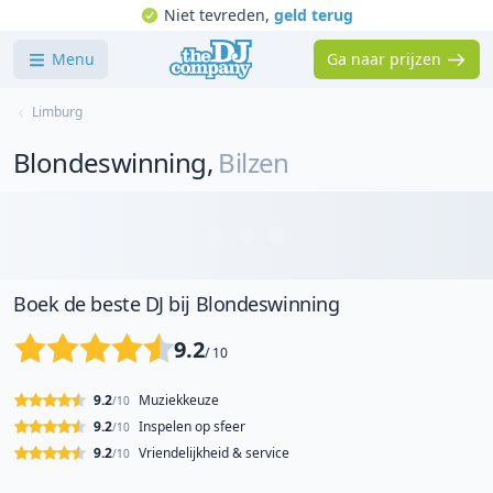
Niet tevreden,
geld terug
Menu
Ga naar prijzen
Limburg
Blondeswinning
,
Bilzen
Boek de beste DJ bij Blondeswinning
9.2
/ 10
9.2
Muziekkeuze
/10
9.2
Inspelen op sfeer
/10
9.2
Vriendelijkheid & service
/10