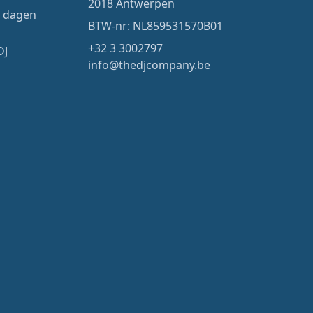
2018 Antwerpen
4 dagen
BTW-nr: NL859531570B01
+32 3 3002797
DJ
info@thedjcompany.be