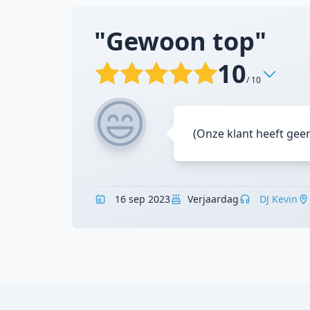
"Gewoon top"
10
/ 10
(Onze klant heeft gee
16 sep 2023
Verjaardag
DJ Kevin