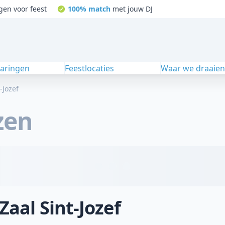
gen voor feest
100% match
met jouw DJ
varingen
Feestlocaties
Waar we draaie
-Jozef
zen
Zaal Sint-Jozef