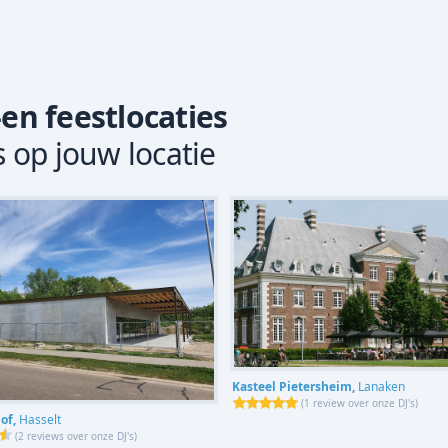
-en feestlocaties
s op jouw locatie
Kasteel Pietersheim,
Lanaken
(
1 review over onze DJ's
)
of,
Hasselt
(
2 reviews over onze DJ's
)