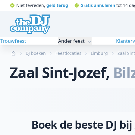
Niet tevreden,
geld terug
Gratis annuleren
tot 14 da
Trouwfeest
Ander feest
Klanter
Home
DJ boeken
Feestlocaties
Limburg
Zaal Sint
Zaal Sint-Jozef
,
Bil
Boek de beste DJ bij 