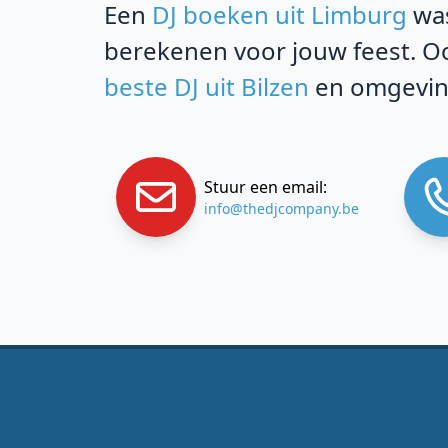
Een
DJ boeken uit Limburg
was
berekenen voor jouw feest. Oo
beste DJ uit Bilzen
en omgevin
Stuur een email:
info@thedjcompany.be