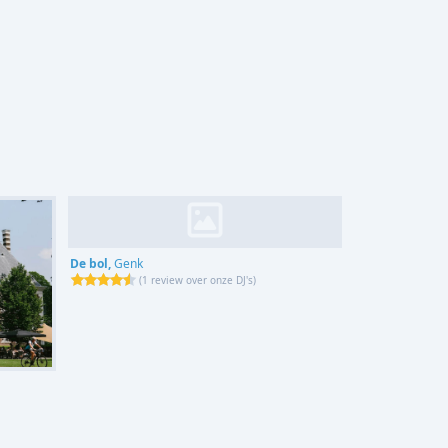
De bol,
Genk
(
1 review over onze DJ's
)