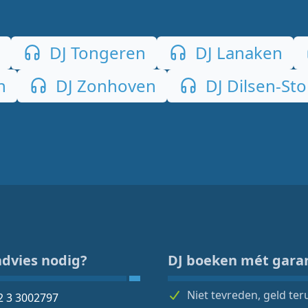
DJ Tongeren
DJ Lanaken
n
DJ Zonhoven
DJ Dilsen-St
advies nodig?
DJ boeken mét gara
Niet tevreden, geld ter
2 3 3002797