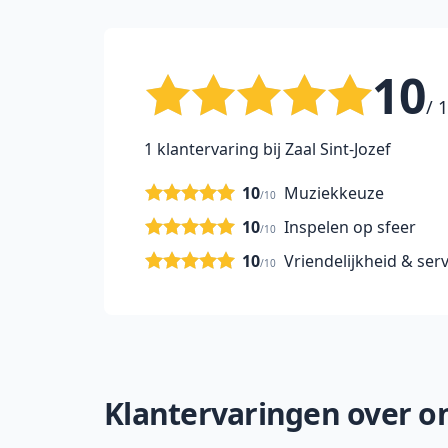
10
/ 
1 klantervaring bij Zaal Sint-Jozef
10
Muziekkeuze
/10
10
Inspelen op sfeer
/10
10
Vriendelijkheid & serv
/10
Klantervaringen over onz