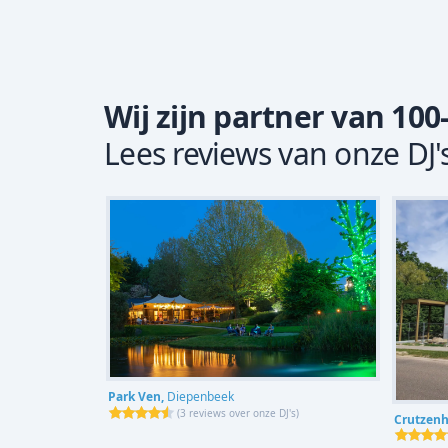
Wij zijn partner van 100
Lees reviews van onze DJ'
Park Ven,
Diepenbeek
(
3 reviews over onze DJ's
)
Crutzenh