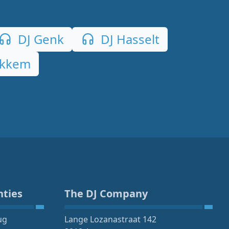
DJ Genk
DJ Hasselt
okkem
nties
The DJ Company
ug
Lange Lozanastraat 142