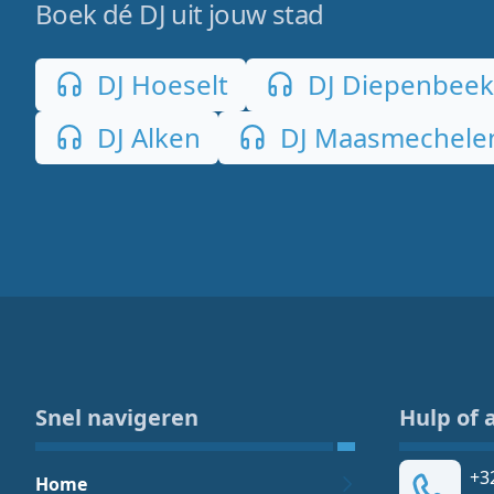
Boek dé DJ uit jouw stad
DJ Hoeselt
DJ Diepenbeek
DJ Alken
DJ Maasmechele
Snel navigeren
Hulp of 
+3
Home