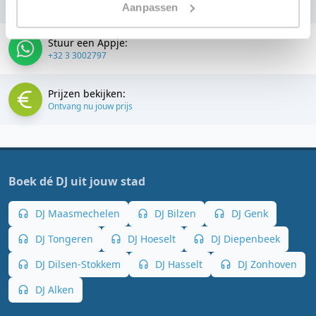
+32 3 3002797
Aanpassen
Stuur een Appje:
+32 3 3002797
Prijzen bekijken:
Ontvang nu jouw prijs
Boek dé DJ uit jouw stad
DJ Maasmechelen
DJ Bilzen
DJ Genk
DJ Tongeren
DJ Hoeselt
DJ Diepenbeek
DJ Dilsen-Stokkem
DJ Hasselt
DJ Zonhoven
DJ Alken