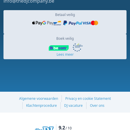
info@thedjcompany.be
Betaal veilig
Boek veilig
Lees meer
Algemene voorwaarden
Privacy en cookie Statement
Klachtenprocedure
DJ vacature
Over ons
9.2
/ 10