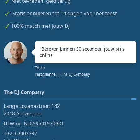
Niet tevreden, geld terug
Gratis annuleren tot 14 dagen voor het feest
100% match met jouw DJ
"
Bereken binnen 30 seconden jouw prijs
online
"
Tette
Partyplanner
| The DJ Company
The DJ Company
Lange Lozanastraat 142
2018 Antwerpen
BTW-nr: NL859531570B01
+32 3 3002797