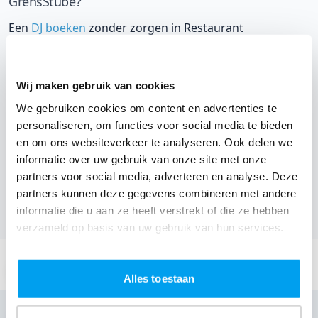
GrensStube?
Een
DJ boeken
zonder zorgen in Restaurant
GrensStube: dat is onze garantie. Van de afstemming
met de locatie tot een reserve DJ. Wij zorgen dat het
Wij maken gebruik van cookies
goed komt. Maar voordat je een DJ voor jouw feest gaat
boeken, wil je natuurlijk weten wat het kost.
We gebruiken cookies om content en advertenties te
personaliseren, om functies voor social media te bieden
Een
DJ boeken uit Limburg
was nog nooit zo makkelijk.
en om ons websiteverkeer te analyseren. Ook delen we
Daarom kun je bij ons online de prijs berekenen voor
informatie over uw gebruik van onze site met onze
partners voor social media, adverteren en analyse. Deze
jouw feest. Ook kun je nu boeken of een vrijblijvende
partners kunnen deze gegevens combineren met andere
offerte aanvragen.
Boek de beste DJ uit Lanaken
en
informatie die u aan ze heeft verstrekt of die ze hebben
omgeving, en check dus nu
onze prijzen voor jouw DJ
.
verzameld op basis van uw gebruik van hun services.
Stuur een email:
info@thedjcompany.be
Alles toestaan
Bellen: