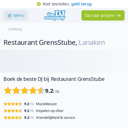
Niet tevreden,
geld terug
Menu
Ga naar prijzen
Limburg
Restaurant GrensStube
,
Lanaken
Boek de beste DJ bij Restaurant GrensStube
9.2
/ 10
9.2
Muziekkeuze
/10
9.2
Inspelen op sfeer
/10
9.2
Vriendelijkheid & service
/10