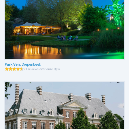
Park Ven,
Diepenbeek
(
3 reviews over onze DJ's
)