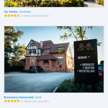
Ter Heide,
Lembeke
(
1 review over onze DJ's
)
Brouwerij Haeseveld,
Gent
(
1 review over onze DJ's
)