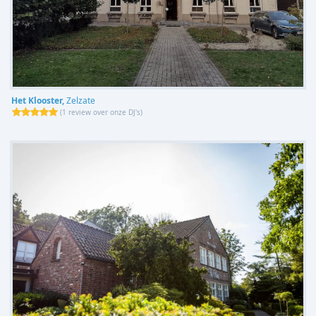
Het Klooster,
Zelzate
(
1 review over onze DJ's
)