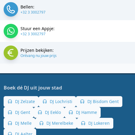
Bellen:
+32 3 3002797
Stuur een Appje:
+32 3 3002797
Prijzen bekijken:
Ontvang nu jouw prijs
Boek dé DJ uit jouw stad
DJ Zelzate
DJ Lochristi
DJ Bisdom Gent
DJ Gent
DJ Eeklo
DJ Hamme
DJ Melle
DJ Merelbeke
DJ Lokeren
DJ Aalter