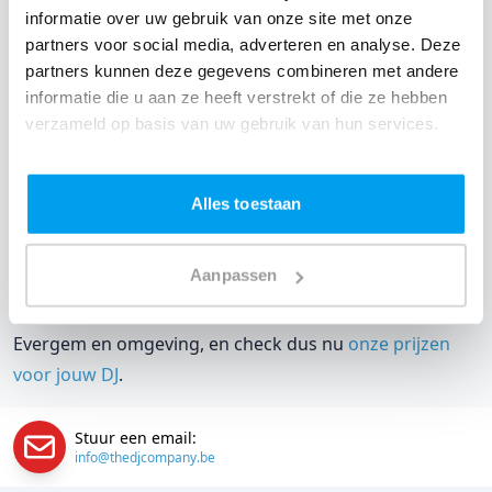
DJ boeken voor jouw feest in Sint-Barbara Rieme?
informatie over uw gebruik van onze site met onze
partners voor social media, adverteren en analyse. Deze
Een
DJ boeken
zonder zorgen in Sint-Barbara Rieme:
partners kunnen deze gegevens combineren met andere
dat is onze garantie. Van de afstemming met de locatie
informatie die u aan ze heeft verstrekt of die ze hebben
tot een reserve DJ. Wij zorgen dat het goed komt. Maar
verzameld op basis van uw gebruik van hun services.
voordat je een DJ voor jouw feest gaat boeken, wil je
natuurlijk weten wat het kost.
Alles toestaan
Een
DJ boeken uit Oost-Vlaanderen
was nog nooit zo
makkelijk. Daarom kun je bij ons online de prijs
Aanpassen
berekenen voor jouw feest. Ook kun je nu boeken of
een vrijblijvende offerte aanvragen. Boek de beste DJ uit
Evergem en omgeving, en check dus nu
onze prijzen
voor jouw DJ
.
Stuur een email:
info@thedjcompany.be