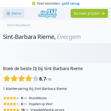
Niet tevreden,
geld terug
Menu
Ga naar prijzen
Oost-Vlaanderen
Sint-Barbara Rieme
,
Evergem
Boek de beste DJ bij Sint-Barbara Rieme
8.7
/ 10
1 klantervaring bij Sint-Barbara Rieme
8
Muziekkeuze
/10
8
Inspelen op sfeer
/10
10
Vriendelijkheid & service
/10