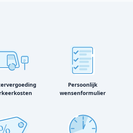
p
tervergoeding
Persoonlijk
rkeerkosten
wensenformulier
%