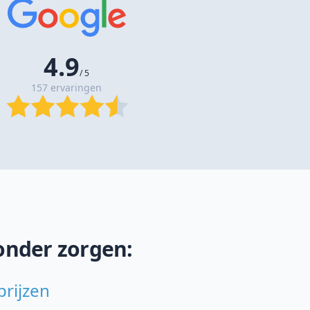
4.9
/ 5
157 ervaringen
onder zorgen:
prijzen