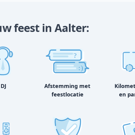
uw feest in Aalter:
?
:)
 DJ
Afstemming met
Kilome
feestlocatie
en pa