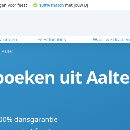
gen voor feest
100% match
met jouw DJ
varingen
Feestlocaties
Waar we draaie
Aalter
boeken uit Aalt
100% dansgarantie