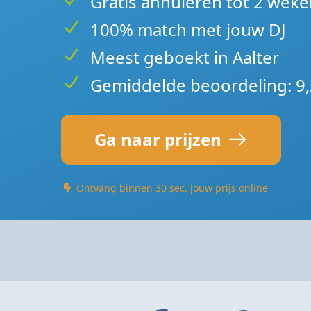
Gratis annuleren tot 2 weke
100% match met jouw DJ
Meest geboekt in Aalter
Gemiddelde beoordeling: 9,
Ga naar prijzen
Ontvang binnen 30 sec. jouw prijs online