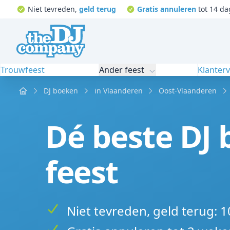
Niet tevreden,
geld terug
Gratis annuleren
tot 14 da
Trouwfeest
Ander feest
Klanter
Home
DJ boeken
in Vlaanderen
Oost-Vlaanderen
Dé beste DJ 
feest
Niet tevreden, geld terug: 