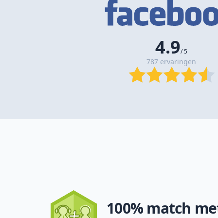
4.9
/ 5
787 ervaringen
100% match met