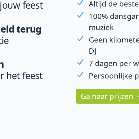
Altijd de best
 jouw feest
100% dansgara
muziek
geld terug
ie
Geen kilomete
DJ
n
7 dagen per w
r het feest
Persoonlijke 
Ga naar prijzen