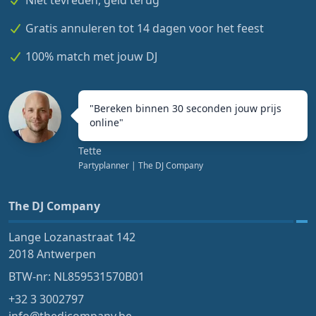
Gratis annuleren tot 14 dagen voor het feest
100% match met jouw DJ
"
Bereken binnen 30 seconden jouw prijs
online
"
Tette
Partyplanner
| The DJ Company
The DJ Company
Lange Lozanastraat 142
2018 Antwerpen
BTW-nr: NL859531570B01
+32 3 3002797
info@thedjcompany.be