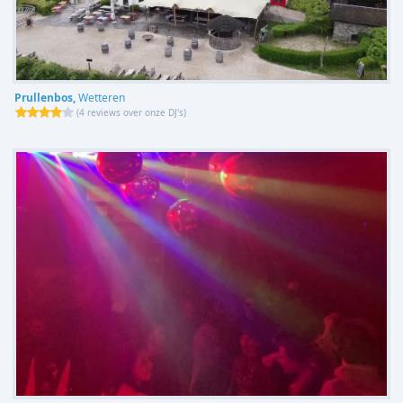
Prullenbos,
Wetteren
(
4 reviews over onze DJ's
)