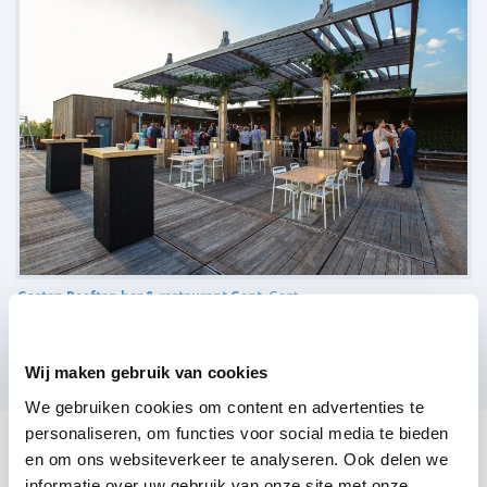
Gaston Rooftop bar & restaurant Gent,
Gent
(
1 review over onze DJ's
)
Bekijk alle feestlocaties
Wij maken gebruik van cookies
We gebruiken cookies om content en advertenties te
personaliseren, om functies voor social media te bieden
DJ boeken voor jouw feest in Brouwerij Haeseveld?
en om ons websiteverkeer te analyseren. Ook delen we
informatie over uw gebruik van onze site met onze