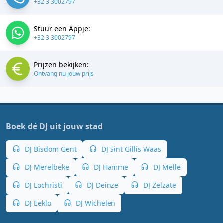
+32 3 3002797
Stuur een Appje:
+32 3 3002797
Prijzen bekijken:
Ontvang nu jouw prijs
Boek dé DJ uit jouw stad
DJ Bisdom Gent
DJ Sint Gillis Waas
DJ Merelbeke
DJ Hamme
DJ Melle
DJ Lochristi
DJ Deinze
DJ Zelzate
DJ Eeklo
DJ Wichelen