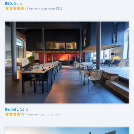
BED,
Gent
(
3 reviews over onze DJ's
)
Redloft,
Gent
(
1 review over onze DJ's
)