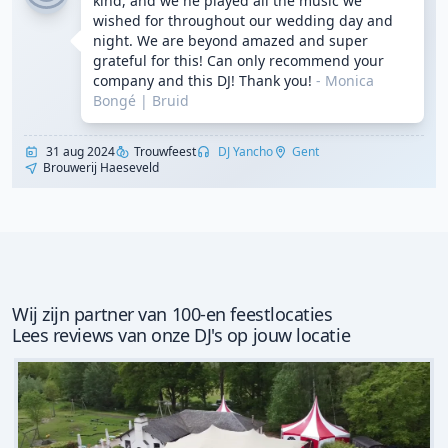
kind, and we he played all the music we
wished for throughout our wedding day and
night. We are beyond amazed and super
grateful for this! Can only recommend your
company and this DJ! Thank you!
- Monica
Bongé
|
Bruid
31 aug 2024
Trouwfeest
DJ Yancho
Gent
Brouwerij Haeseveld
Wij zijn partner van 100-en feestlocaties
Lees reviews van onze DJ's op jouw locatie