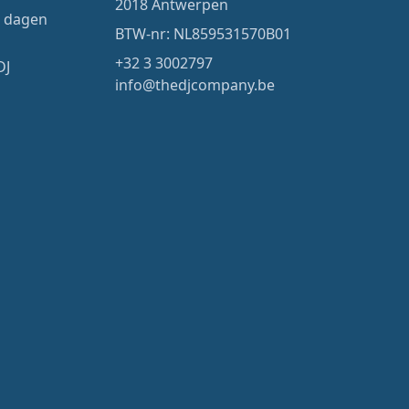
2018 Antwerpen
4 dagen
BTW-nr: NL859531570B01
+32 3 3002797
DJ
info@thedjcompany.be