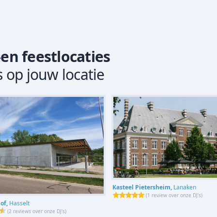
-en feestlocaties
s op jouw locatie
Kasteel Pietersheim,
Lanaken
(
1 review over onze DJ's
)
of,
Hasselt
(
2 reviews over onze DJ's
)