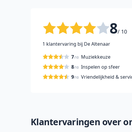
8
/ 10
1 klantervaring bij De Altenaar
7
Muziekkeuze
/10
8
Inspelen op sfeer
/10
9
Vriendelijkheid & servi
/10
Klantervaringen over on