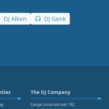
DJ Alken
DJ Genk
nties
The DJ Company
ug
Lange Lozanastraat 142