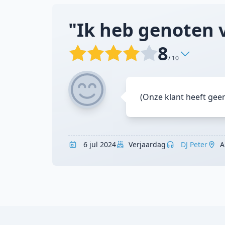
"Ik heb genoten v
8
/ 10
(Onze klant heeft gee
6 jul 2024
Verjaardag
DJ Peter
A