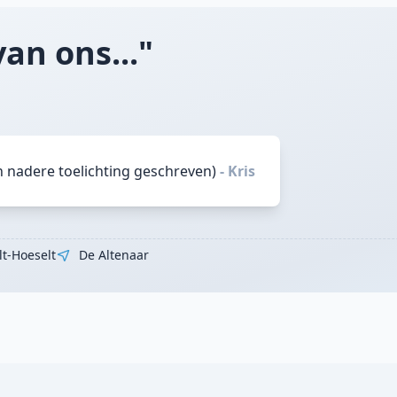
an ons..."
n nadere toelichting geschreven)
- Kris
lt-Hoeselt
De Altenaar