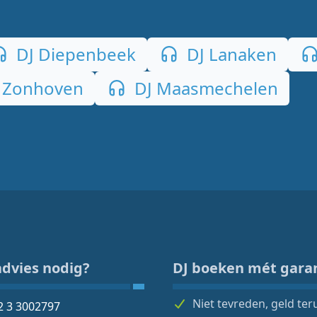
DJ Diepenbeek
DJ Lanaken
 Zonhoven
DJ Maasmechelen
advies nodig?
DJ boeken mét gara
Niet tevreden, geld ter
2 3 3002797