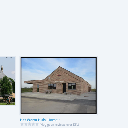
Het Werm Huis,
Hoeselt
(
Nog geen reviews over DJ's
)