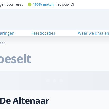
gen voor feest
100% match
met jouw DJ
varingen
Feestlocaties
Waar we draaie
aar
oeselt
 De Altenaar