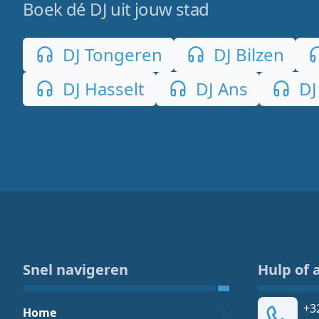
Boek dé DJ uit jouw stad
DJ Tongeren
DJ Bilzen
DJ Hasselt
DJ Ans
DJ
Snel navigeren
Hulp of 
+3
Home