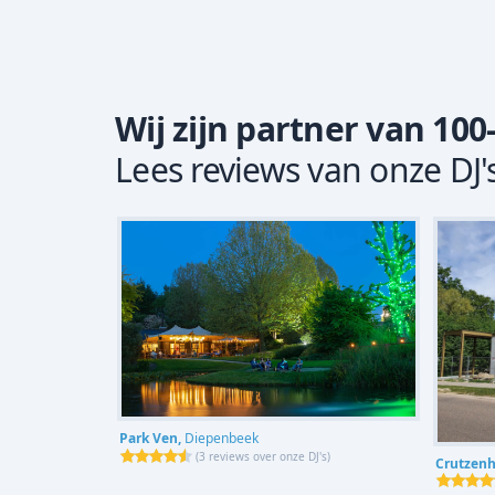
Wij zijn partner van 100
Lees reviews van onze DJ'
Park Ven,
Diepenbeek
(
3 reviews over onze DJ's
)
Crutzenh