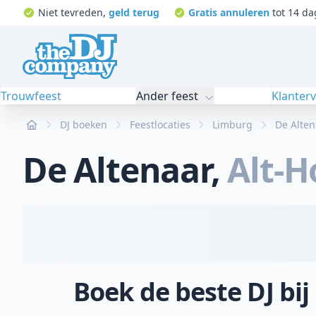
Niet tevreden,
geld terug
Gratis annuleren
tot 14 da
Trouwfeest
Ander feest
Klanter
Home
DJ boeken
Feestlocaties
Limburg
De Alten
De Altenaar
,
Alt-H
Boek de beste DJ bij