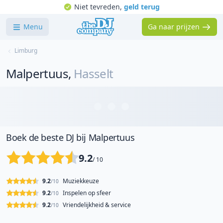
Niet tevreden,
geld terug
Menu
Ga naar prijzen
Limburg
Malpertuus
,
Hasselt
Boek de beste DJ bij Malpertuus
9.2
/ 10
9.2
Muziekkeuze
/10
9.2
Inspelen op sfeer
/10
9.2
Vriendelijkheid & service
/10