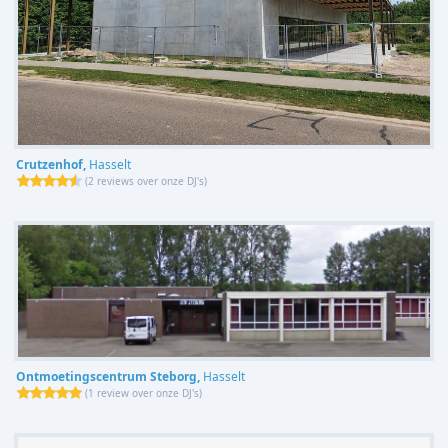
Crutzenhof,
Hasselt
(
2 reviews over onze DJ's
)
Ontmoetingscentrum Steborg,
Hasselt
(
1 review over onze DJ's
)