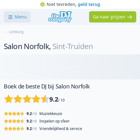
Niet tevreden,
geld terug
Menu
Ga naar prijzen
Limburg
Salon Norfolk
,
Sint-Truiden
Boek de beste DJ bij Salon Norfolk
9.2
/ 10
9.2
Muziekkeuze
/10
9.2
Inspelen op sfeer
/10
9.2
Vriendelijkheid & service
/10