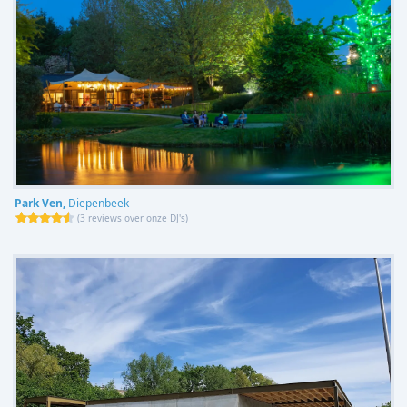
Park Ven,
Diepenbeek
(
3 reviews over onze DJ's
)