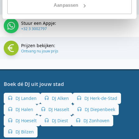
Bellen:
Aanpassen
+32 3 3002797
Stuur een Appje:
+32 3 3002797
Prijzen bekijken:
Ontvang nu jouw prijs
Boek dé DJ uit jouw stad
DJ Landen
DJ Alken
DJ Herk-de-Stad
DJ Halen
DJ Hasselt
DJ Diepenbeek
DJ Hoeselt
DJ Diest
DJ Zonhoven
DJ Bilzen