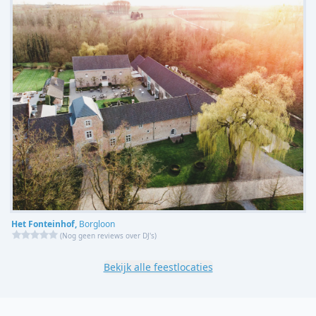
Het Fonteinhof,
Borgloon
(
Nog geen reviews over DJ's
)
Bekijk alle feestlocaties