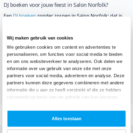
DJ boeken voor jouw feest in Salon Norfolk?
Een
DJ boeken
zonder zorgen in Salon Norfolk: dat is
onze garantie. Van de afstemming met de locatie tot
een reserve DJ. Wij zorgen dat het goed komt. Maar
Wij maken gebruik van cookies
voordat je een DJ voor jouw feest gaat boeken, wil je
We gebruiken cookies om content en advertenties te
natuurlijk weten wat het kost.
personaliseren, om functies voor social media te bieden
Een
DJ boeken uit Limburg
was nog nooit zo makkelijk.
en om ons websiteverkeer te analyseren. Ook delen we
informatie over uw gebruik van onze site met onze
Daarom kun je bij ons online de prijs berekenen voor
partners voor social media, adverteren en analyse. Deze
jouw feest. Ook kun je nu boeken of een vrijblijvende
partners kunnen deze gegevens combineren met andere
offerte aanvragen.
Boek de beste DJ uit Sint-Truiden
en
informatie die u aan ze heeft verstrekt of die ze hebben
omgeving, en check dus nu
onze prijzen voor jouw DJ
.
verzameld op basis van uw gebruik van hun services.
Stuur een email:
info@thedjcompany.be
Alles toestaan