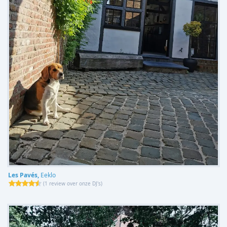
Les Pavés,
Eeklo
(
1 review over onze DJ's
)