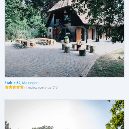
Stable 52,
Maldegem
(
1 review over onze DJ's
)