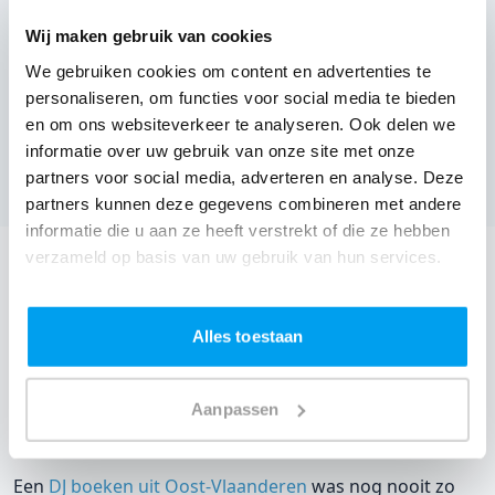
Wij maken gebruik van cookies
We gebruiken cookies om content en advertenties te
personaliseren, om functies voor social media te bieden
Valkenbulcke,
Deinze
en om ons websiteverkeer te analyseren. Ook delen we
(
1 review over onze DJ's
)
informatie over uw gebruik van onze site met onze
partners voor social media, adverteren en analyse. Deze
Bekijk alle feestlocaties
partners kunnen deze gegevens combineren met andere
informatie die u aan ze heeft verstrekt of die ze hebben
verzameld op basis van uw gebruik van hun services.
DJ boeken voor jouw feest in Sparrenhof?
Een
DJ boeken
zonder zorgen in Sparrenhof: dat is onze
Alles toestaan
garantie. Van de afstemming met de locatie tot een
reserve DJ. Wij zorgen dat het goed komt. Maar voordat
je een DJ voor jouw feest gaat boeken, wil je natuurlijk
Aanpassen
weten wat het kost.
Een
DJ boeken uit Oost-Vlaanderen
was nog nooit zo