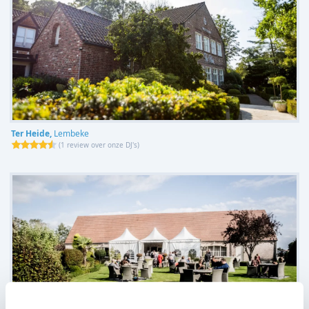
Ter Heide,
Lembeke
(
1 review over onze DJ's
)