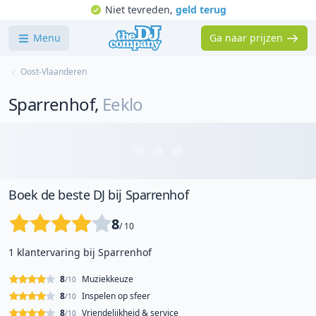
Niet tevreden,
geld terug
Menu
Ga naar prijzen
Oost-Vlaanderen
Sparrenhof
,
Eeklo
Boek de beste DJ bij Sparrenhof
8
/ 10
1 klantervaring bij Sparrenhof
8
Muziekkeuze
/10
8
Inspelen op sfeer
/10
8
Vriendelijkheid & service
/10