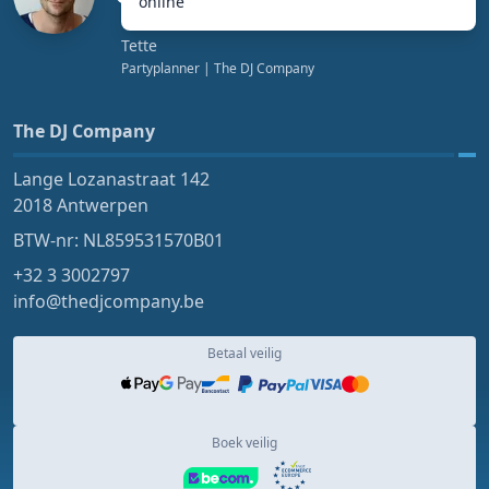
online
"
Tette
Partyplanner
| The DJ Company
The DJ Company
Lange Lozanastraat 142
2018 Antwerpen
BTW-nr: NL859531570B01
+32 3 3002797
info@thedjcompany.be
Betaal veilig
Boek veilig