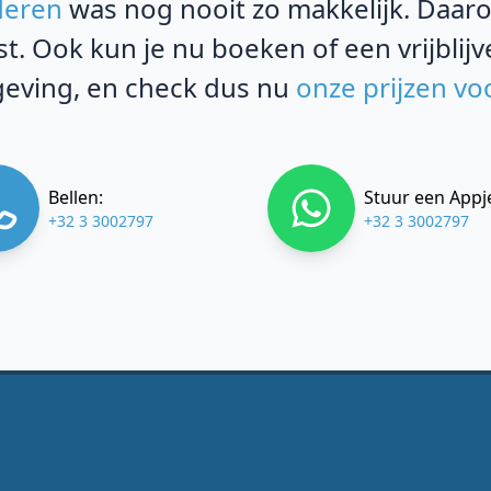
deren
was nog nooit zo makkelijk. Daaro
st. Ook kun je nu boeken of een vrijblij
eving, en check dus nu
onze prijzen vo
Bellen:
Stuur een Appj
+32 3 3002797
+32 3 3002797