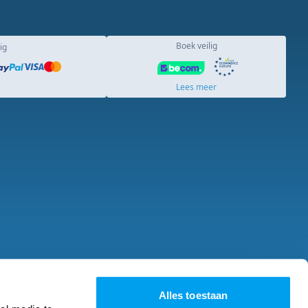
Boek veilig
ig
Lees meer
acature
Over ons
Alles toestaan