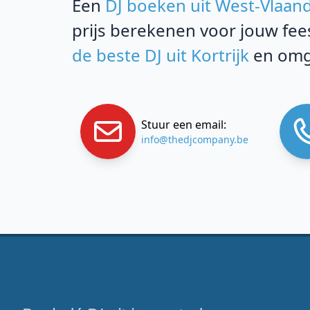
Een
DJ boeken uit West-Vlaan
prijs berekenen voor jouw fee
de beste DJ uit Kortrijk
en omg
Stuur een email:
info@thedjcompany.be