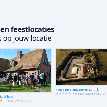
-en feestlocaties
s op jouw locatie
Hoeve De Blauwpoorte,
Kortrijk
(
Nog geen reviews over DJ's
)
Bavikhove
(
1 review over onze DJ's
)