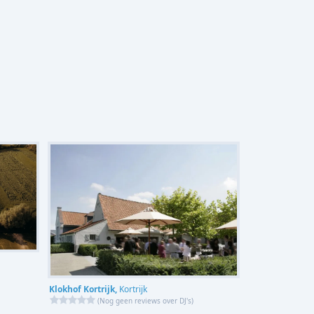
Klokhof Kortrijk,
Kortrijk
(
Nog geen reviews over DJ's
)