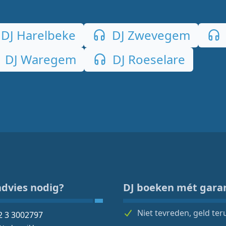
DJ Harelbeke
DJ Zwevegem
DJ Waregem
DJ Roeselare
advies nodig?
DJ boeken mét gara
Niet tevreden, geld ter
2 3 3002797