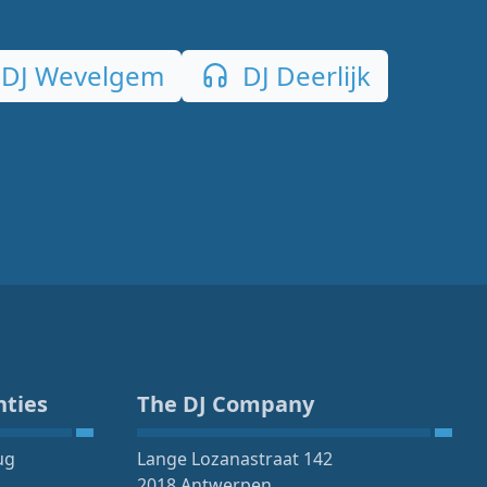
DJ Wevelgem
DJ Deerlijk
nties
The DJ Company
ug
Lange Lozanastraat 142
2018 Antwerpen