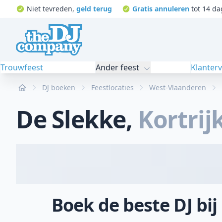
Niet tevreden,
geld terug
Gratis annuleren
tot 14 da
Trouwfeest
Ander feest
Klanter
Home
DJ boeken
Feestlocaties
West-Vlaanderen
De Slekke
,
Kortrij
Boek de beste DJ bij