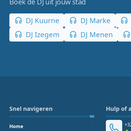
Boek dé DJ uit jouw stad
DJ Kuurne
DJ Marke
DJ Izegem
DJ Menen
Snel navigeren
Hulp of 
+3
Home