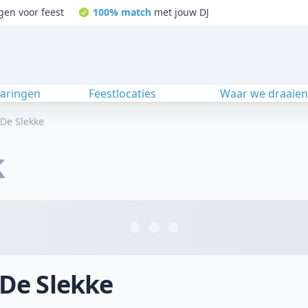
gen voor feest
100% match
met jouw DJ
varingen
Feestlocaties
Waar we draaie
De Slekke
k
 De Slekke