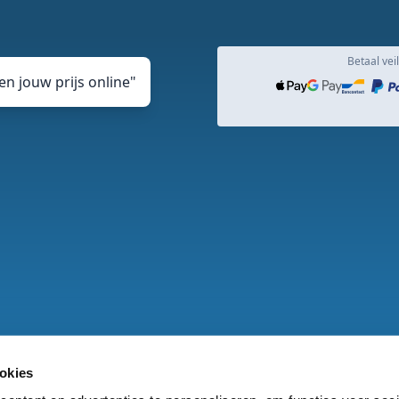
Betaal veil
n jouw prijs online
"
okies
rden
Privacy en cookie Statement
Klachtenprocedure
DJ v