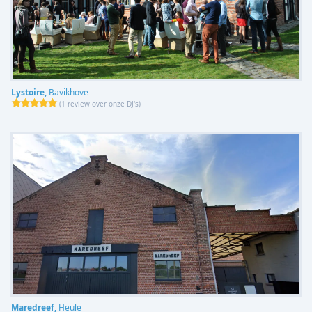
Lystoire,
Bavikhove
(
1 review over onze DJ's
)
Maredreef,
Heule