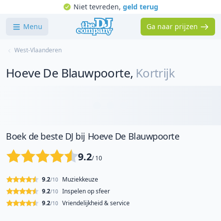
Niet tevreden,
geld terug
Menu
Ga naar prijzen
West-Vlaanderen
Hoeve De Blauwpoorte
,
Kortrijk
Boek de beste DJ bij Hoeve De Blauwpoorte
9.2
/ 10
9.2
Muziekkeuze
/10
9.2
Inspelen op sfeer
/10
9.2
Vriendelijkheid & service
/10