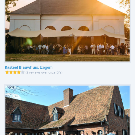
Kasteel Blauwhuis,
Izegem
(
2 reviews over onze DJ's
)