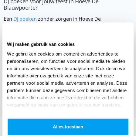
DJ boeken voor jouw feest in Hoeve De
Blauwpoorte?
Een
DJ boeken
zonder zorgen in Hoeve De
Blauwpoorte: dat is onze garantie. Van de afstemming
met de locatie tot een reserve DJ. Wij zorgen dat het
goed komt. Maar voordat je een DJ voor jouw feest gaat
Wij maken gebruik van cookies
boeken, wil je natuurlijk weten wat het kost.
We gebruiken cookies om content en advertenties te
personaliseren, om functies voor social media te bieden
Een
DJ boeken uit West-Vlaanderen
was nog nooit zo
en om ons websiteverkeer te analyseren. Ook delen we
makkelijk. Daarom kun je bij ons online de prijs
informatie over uw gebruik van onze site met onze
berekenen voor jouw feest. Ook kun je nu boeken of
partners voor social media, adverteren en analyse. Deze
partners kunnen deze gegevens combineren met andere
een vrijblijvende offerte aanvragen.
Boek de beste DJ uit
informatie die u aan ze heeft verstrekt of die ze hebben
Kortrijk
en omgeving, en check dus nu
onze prijzen
verzameld op basis van uw gebruik van hun services.
voor jouw DJ
.
Stuur een email:
Alles toestaan
info@thedjcompany.be