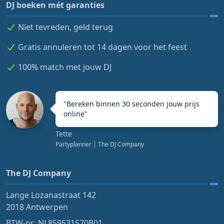
DJ boeken mét garanties
Niet tevreden, geld terug
Gratis annuleren tot 14 dagen voor het feest
100% match met jouw DJ
"
Bereken binnen 30 seconden jouw prijs
online
"
Tette
Partyplanner
| The DJ Company
The DJ Company
Lange Lozanastraat 142
2018 Antwerpen
BTW-nr: NL859531570B01