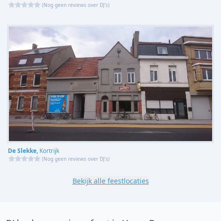
(
Nog geen reviews over DJ's
)
De Slekke,
Kortrijk
(
Nog geen reviews over DJ's
)
Bekijk alle feestlocaties