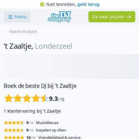
Niet tevreden,
geld terug
Menu
Ga naar prijzen
Vlaams-Brabant
't Zaaltje
,
Londerzeel
Boek de beste DJ bij 't Zaaltje
9.3
/ 10
1 klantervaring bij 't Zaaltje
9
Muziekkeuze
/10
9
Inspelen op sfeer
/10
10
Vriendelijkheid & service
/10