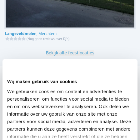
Langeveldmolen,
Merchtem
(
Nog geen reviews over DJ's
)
Bekijk alle feestlocaties
DJ boeken voor jouw feest in 't Zaaltje?
Wij maken gebruik van cookies
Een
DJ boeken
zonder zorgen in 't Zaaltje: dat is onze
We gebruiken cookies om content en advertenties te
personaliseren, om functies voor social media te bieden
garantie. Van de afstemming met de locatie tot een
en om ons websiteverkeer te analyseren. Ook delen we
reserve DJ. Wij zorgen dat het goed komt. Maar voordat
informatie over uw gebruik van onze site met onze
je een DJ voor jouw feest gaat boeken, wil je natuurlijk
partners voor social media, adverteren en analyse. Deze
weten wat het kost.
partners kunnen deze gegevens combineren met andere
informatie die u aan ze heeft verstrekt of die ze hebben
Een
DJ boeken uit Vlaams-Brabant
was nog nooit zo