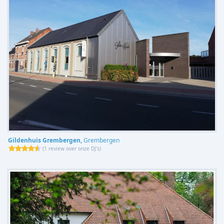
Gildenhuis Grembergen,
Grembergen
(
1 review over onze DJ's
)