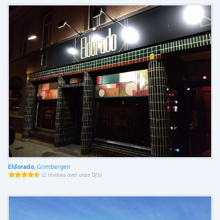
Eldorado,
Grimbergen
(
2 reviews over onze DJ's
)