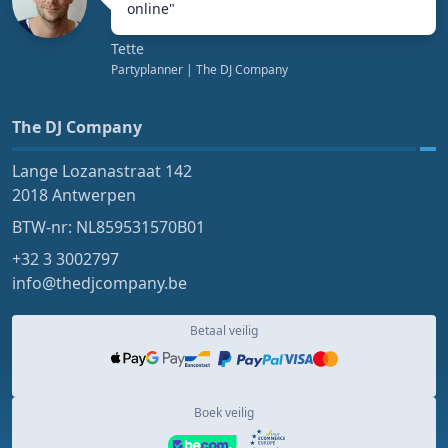
online
"
Tette
Partyplanner
| The DJ Company
The DJ Company
Lange Lozanastraat 142
2018 Antwerpen
BTW-nr: NL859531570B01
+32 3 3002797
info@thedjcompany.be
Betaal veilig
Boek veilig