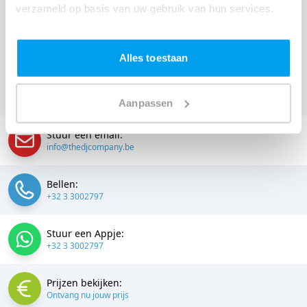
verzameld op basis van uw gebruik van hun services.
makkelijk. Daarom kun je bij ons online de prijs
berekenen voor jouw feest. Ook kun je nu boeken of
een vrijblijvende offerte aanvragen. Boek de beste DJ uit
Alles toestaan
Londerzeel en omgeving, en check dus nu
onze prijzen
voor jouw DJ
.
Aanpassen
Stuur een email:
info@thedjcompany.be
Bellen:
+32 3 3002797
Stuur een Appje:
+32 3 3002797
Prijzen bekijken:
Ontvang nu jouw prijs