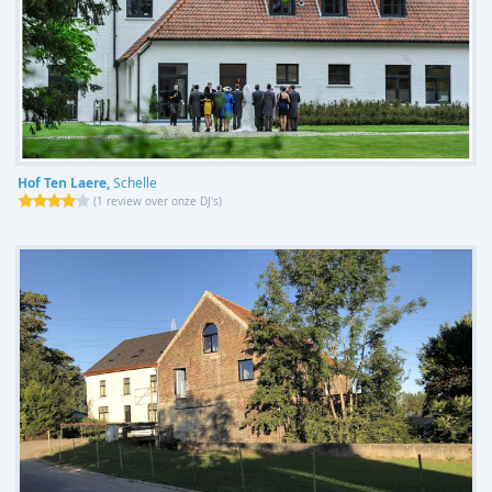
Hof Ten Laere,
Schelle
(
1 review over onze DJ's
)