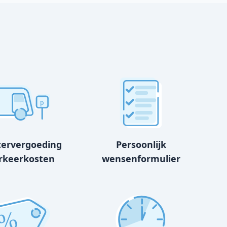
p
tervergoeding
Persoonlijk
rkeerkosten
wensenformulier
%