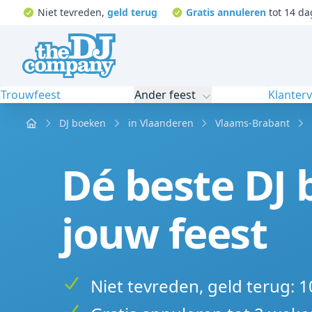
Niet tevreden,
geld terug
Gratis annuleren
tot 14 da
Trouwfeest
Ander feest
Klanter
Home
DJ boeken
in Vlaanderen
Vlaams-Brabant
Dé beste DJ
jouw feest
Niet tevreden, geld terug: 