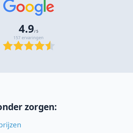
4.9
/ 5
157 ervaringen
onder zorgen:
prijzen