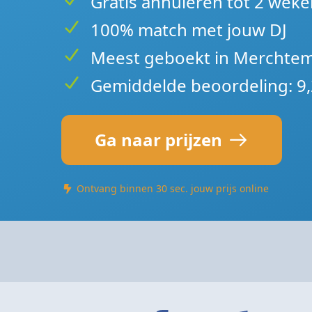
Gratis annuleren tot 2 weke
100% match met jouw DJ
Meest geboekt in Merchte
Gemiddelde beoordeling: 9,
Ga naar prijzen
Ontvang binnen 30 sec. jouw prijs online