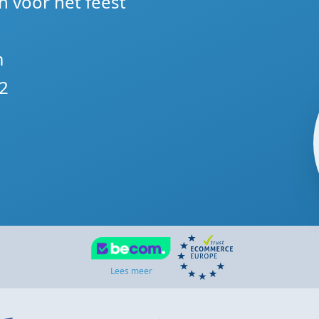
n voor het feest
m
2
Lees meer