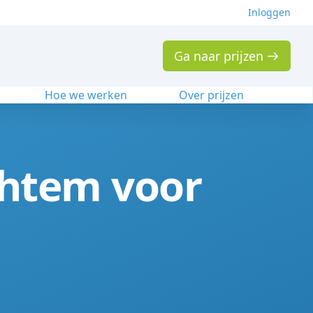
Inloggen
Ga naar prijzen
n
Hoe we werken
Over prijzen
chtem voor