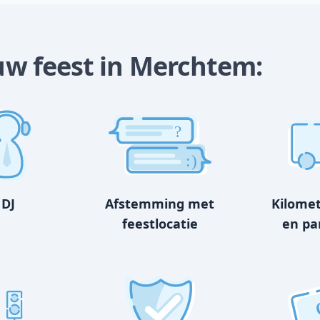
jouw feest in Merchtem:
?
:)
 DJ
Afstemming met
Kilome
feestlocatie
en pa