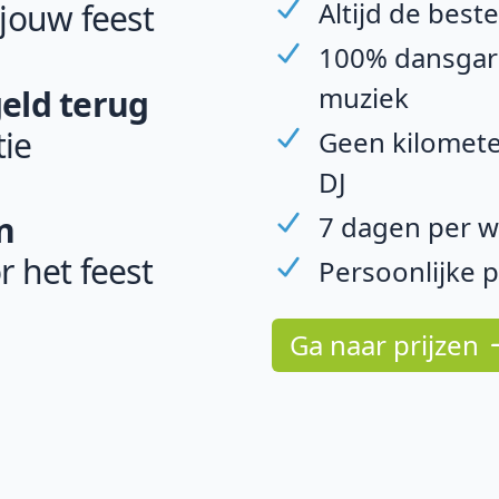
Altijd de best
 jouw feest
100% dansgara
muziek
geld terug
ie
Geen kilomete
DJ
n
7 dagen per w
r het feest
Persoonlijke 
Ga naar prijzen