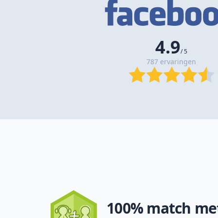
4.9
/ 5
787 ervaringen
100% match met