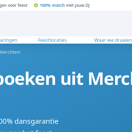
gen voor feest
100% match
met jouw DJ
varingen
Feestlocaties
Waar we draaie
Merchtem
 boeken uit Mer
100% dansgarantie