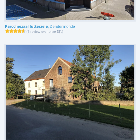
Parochiezaal lutterzele,
Dendermonde
(
1 review over onze DJ's
)