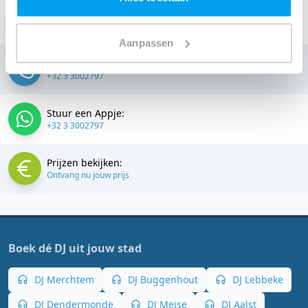
Stuur een email:
info@thedjcompany.be
Aanpassen
Bellen:
+32 3 3002797
Stuur een Appje:
+32 3 3002797
Prijzen bekijken:
Ontvang nu jouw prijs
Boek dé DJ uit jouw stad
DJ Merchtem
DJ Buggenhout
DJ Lebbeke
DJ Dendermonde
DJ Meise
DJ Aalst