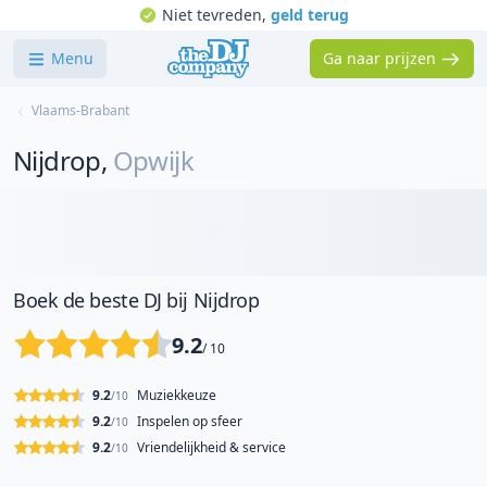
Niet tevreden,
geld terug
Menu
Ga naar prijzen
Vlaams-Brabant
Nijdrop
,
Opwijk
Boek de beste DJ bij Nijdrop
9.2
/ 10
9.2
Muziekkeuze
/10
9.2
Inspelen op sfeer
/10
9.2
Vriendelijkheid & service
/10