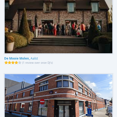
De Mooie Molen,
Aalst
(
1 review over onze DJ's
)