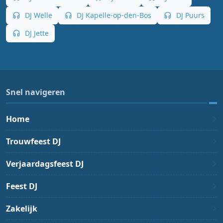
DJ Welle
DJ Kapelle-op-den-Bos
DJ Puurs
DJ Jette
Snel navigeren
Home
Trouwfeest DJ
Verjaardagsfeest DJ
Feest DJ
Zakelijk