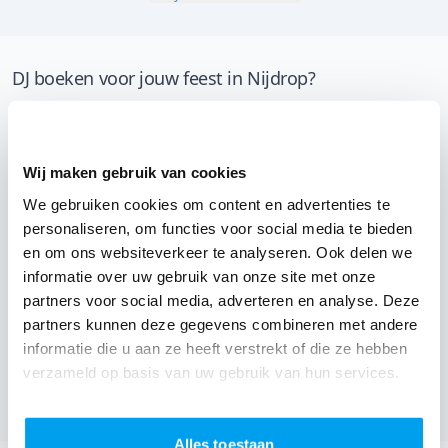
DJ boeken voor jouw feest in Nijdrop?
Een
DJ boeken
zonder zorgen in Nijdrop: dat is onze
garantie. Van de afstemming met de locatie tot een
reserve DJ. Wij zorgen dat het goed komt. Maar voordat
Wij maken gebruik van cookies
je een DJ voor jouw feest gaat boeken, wil je natuurlijk
We gebruiken cookies om content en advertenties te
weten wat het kost.
personaliseren, om functies voor social media te bieden
en om ons websiteverkeer te analyseren. Ook delen we
Een
DJ boeken uit Vlaams-Brabant
was nog nooit zo
informatie over uw gebruik van onze site met onze
makkelijk. Daarom kun je bij ons online de prijs
partners voor social media, adverteren en analyse. Deze
partners kunnen deze gegevens combineren met andere
berekenen voor jouw feest. Ook kun je nu boeken of
informatie die u aan ze heeft verstrekt of die ze hebben
een vrijblijvende offerte aanvragen.
Boek de beste DJ uit
verzameld op basis van uw gebruik van hun services.
Opwijk
en omgeving, en check dus nu
onze prijzen voor
jouw DJ
.
Alles toestaan