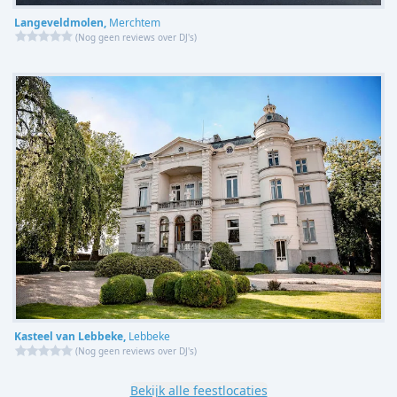
Langeveldmolen,
Merchtem
(
Nog geen reviews over DJ's
)
Kasteel van Lebbeke,
Lebbeke
(
Nog geen reviews over DJ's
)
Bekijk alle feestlocaties