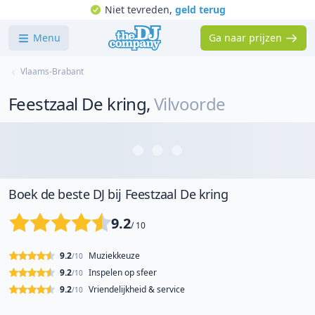
Niet tevreden,
geld terug
Menu
Ga naar prijzen
Vlaams-Brabant
Feestzaal De kring
,
Vilvoorde
Boek de beste DJ bij Feestzaal De kring
9.2
/ 10
9.2
Muziekkeuze
/10
9.2
Inspelen op sfeer
/10
9.2
Vriendelijkheid & service
/10