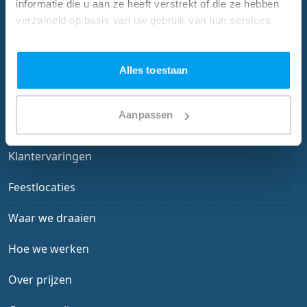
Home
informatie die u aan ze heeft verstrekt of die ze hebben
verzameld op basis van uw gebruik van hun services.
Trouwfeest DJ
Verjaardagsfeest DJ
Alles toestaan
Feest DJ
Aanpassen
Zakelijk
Klantervaringen
Feestlocaties
Waar we draaien
Hoe we werken
Over prijzen