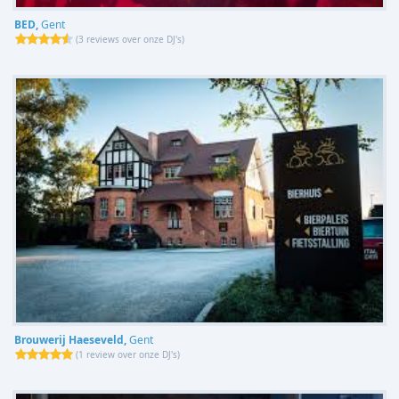
BED,
Gent
(
3 reviews over onze DJ's
)
Brouwerij Haeseveld,
Gent
(
1 review over onze DJ's
)