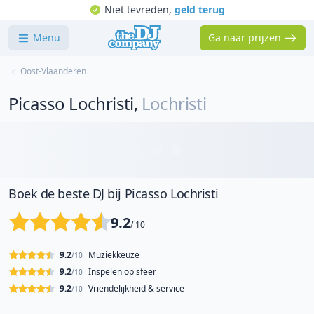
Niet tevreden,
geld terug
Menu
Ga naar prijzen
Oost-Vlaanderen
Picasso Lochristi
,
Lochristi
Boek de beste DJ bij Picasso Lochristi
9.2
/ 10
9.2
Muziekkeuze
/10
9.2
Inspelen op sfeer
/10
9.2
Vriendelijkheid & service
/10