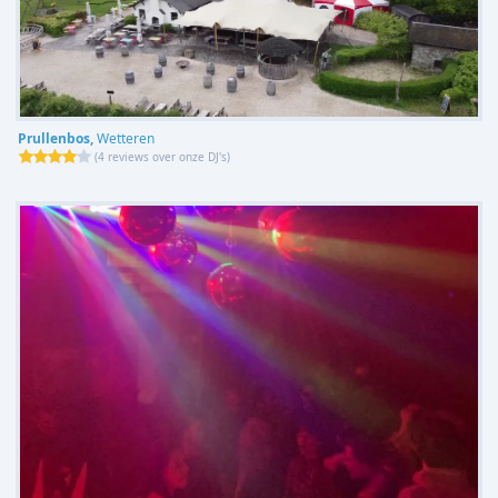
Prullenbos,
Wetteren
(
4 reviews over onze DJ's
)