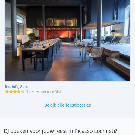
Redloft,
Gent
(
1 review over onze DJ's
)
Bekijk alle feestlocaties
DJ boeken voor jouw feest in Picasso Lochristi?