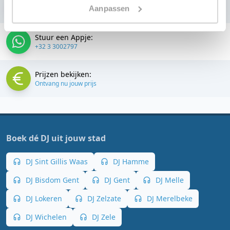
Bellen:
Aanpassen
+32 3 3002797
Stuur een Appje:
+32 3 3002797
Prijzen bekijken:
Ontvang nu jouw prijs
Boek dé DJ uit jouw stad
DJ Sint Gillis Waas
DJ Hamme
DJ Bisdom Gent
DJ Gent
DJ Melle
DJ Lokeren
DJ Zelzate
DJ Merelbeke
DJ Wichelen
DJ Zele