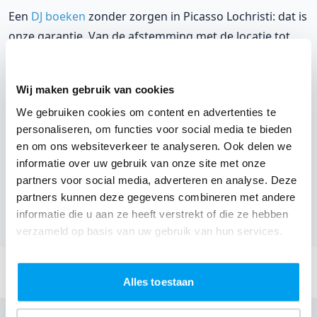
Een
DJ boeken
zonder zorgen in Picasso Lochristi: dat is
onze garantie. Van de afstemming met de locatie tot
een reserve DJ. Wij zorgen dat het goed komt. Maar
voordat je een DJ voor jouw feest gaat boeken, wil je
Wij maken gebruik van cookies
natuurlijk weten wat het kost.
We gebruiken cookies om content en advertenties te
Een
DJ boeken uit Oost-Vlaanderen
was nog nooit zo
personaliseren, om functies voor social media te bieden
makkelijk. Daarom kun je bij ons online de prijs
en om ons websiteverkeer te analyseren. Ook delen we
informatie over uw gebruik van onze site met onze
berekenen voor jouw feest. Ook kun je nu boeken of
partners voor social media, adverteren en analyse. Deze
een vrijblijvende offerte aanvragen.
Boek de beste DJ uit
partners kunnen deze gegevens combineren met andere
Lochristi
en omgeving, en check dus nu
onze prijzen
informatie die u aan ze heeft verstrekt of die ze hebben
voor jouw DJ
.
verzameld op basis van uw gebruik van hun services.
Stuur een email:
info@thedjcompany.be
Alles toestaan