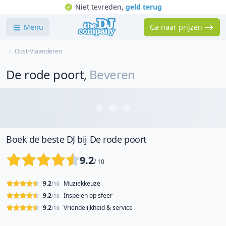
Niet tevreden,
geld terug
Menu
Ga naar prijzen
Oost-Vlaanderen
De rode poort
,
Beveren
Boek de beste DJ bij De rode poort
9.2
/ 10
9.2
Muziekkeuze
/10
9.2
Inspelen op sfeer
/10
9.2
Vriendelijkheid & service
/10