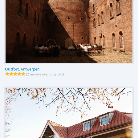
Outfort,
Antwerpen
(
2 reviews over onze DJ's
)