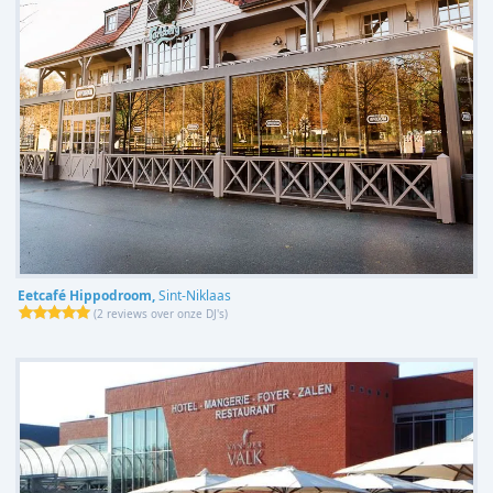
Eetcafé Hippodroom,
Sint-Niklaas
(
2 reviews over onze DJ's
)