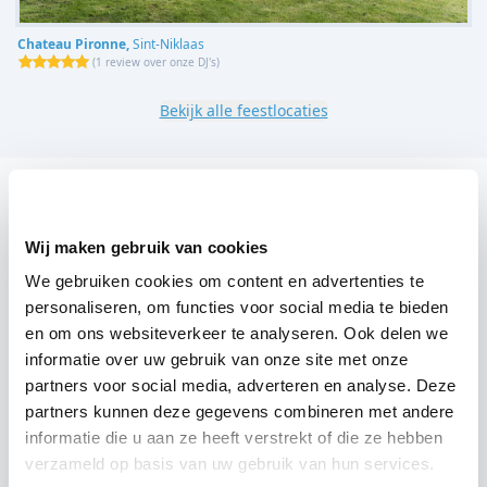
Chateau Pironne,
Sint-Niklaas
(
1 review over onze DJ's
)
Bekijk alle feestlocaties
DJ boeken voor jouw feest in De rode poort?
Een
DJ boeken
zonder zorgen in De rode poort: dat is
Wij maken gebruik van cookies
onze garantie. Van de afstemming met de locatie tot
We gebruiken cookies om content en advertenties te
een reserve DJ. Wij zorgen dat het goed komt. Maar
personaliseren, om functies voor social media te bieden
voordat je een DJ voor jouw feest gaat boeken, wil je
en om ons websiteverkeer te analyseren. Ook delen we
informatie over uw gebruik van onze site met onze
natuurlijk weten wat het kost.
partners voor social media, adverteren en analyse. Deze
Een
DJ boeken uit Oost-Vlaanderen
was nog nooit zo
partners kunnen deze gegevens combineren met andere
informatie die u aan ze heeft verstrekt of die ze hebben
makkelijk. Daarom kun je bij ons online de prijs
verzameld op basis van uw gebruik van hun services.
berekenen voor jouw feest. Ook kun je nu boeken of