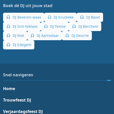
Boek dé DJ uit jouw stad
DJ Beveren-waas
DJ Kruibeke
DJ Bazel
DJ Sint-Niklaas
DJ Temse
DJ Berchem
DJ Niel
DJ Aartselaar
DJ Deurne
DJ Edegem
Snel navigeren
Home
Trouwfeest DJ
Verjaardagsfeest DJ