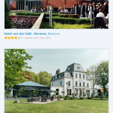
Hotel van der Valk - Beveren,
Beveren
(
1 review over onze DJ's
)