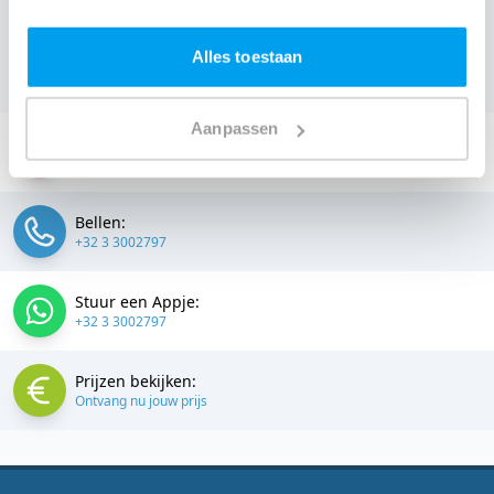
een vrijblijvende offerte aanvragen.
Boek de beste DJ uit
Beveren
en omgeving, en check dus nu
onze prijzen
Alles toestaan
voor jouw DJ
.
Aanpassen
Stuur een email:
info@thedjcompany.be
Bellen:
+32 3 3002797
Stuur een Appje:
+32 3 3002797
Prijzen bekijken:
Ontvang nu jouw prijs