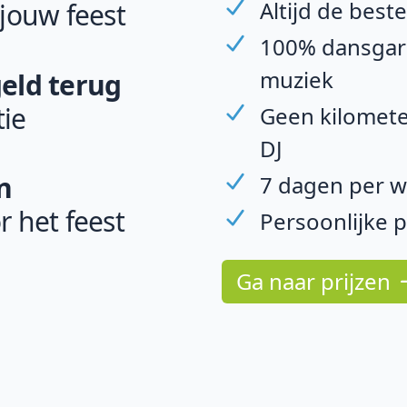
Altijd de best
 jouw feest
100% dansgara
muziek
geld terug
ie
Geen kilomete
DJ
n
7 dagen per w
r het feest
Persoonlijke 
Ga naar prijzen