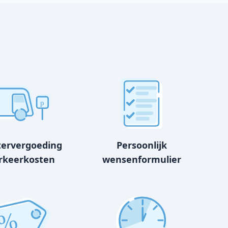
p
tervergoeding
Persoonlijk
rkeerkosten
wensenformulier
%