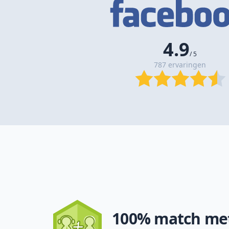
4.9
/ 5
787 ervaringen
100% match met