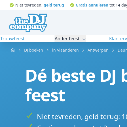
Niet tevreden,
geld terug
Gratis annuleren
tot 14 da
Trouwfeest
Ander feest
Klanter
Home
DJ boeken
in Vlaanderen
Antwerpen
Deur
Dé beste DJ 
feest
Niet tevreden, geld terug: 