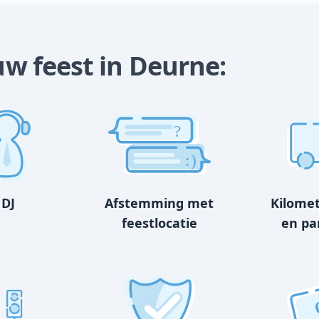
ouw feest in Deurne:
?
:)
 DJ
Afstemming met
Kilome
feestlocatie
en pa