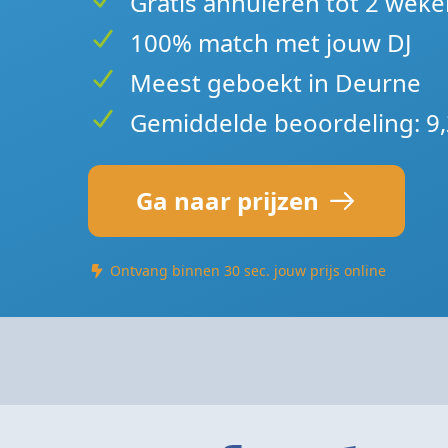
Gratis annuleren tot 2 weke
100% match met jouw DJ
Meest geboekt in Deurne
Gemiddelde beoordeling: 9,
Ga naar prijzen
Ontvang binnen 30 sec. jouw prijs online