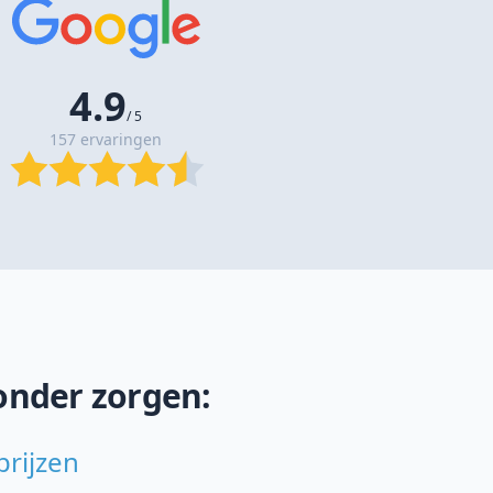
4.9
/ 5
157 ervaringen
onder zorgen:
prijzen