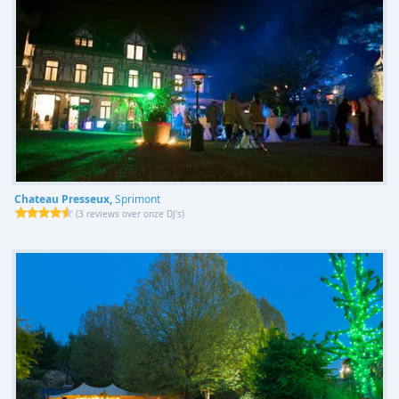
Chateau Presseux,
Sprimont
(
3 reviews over onze DJ's
)