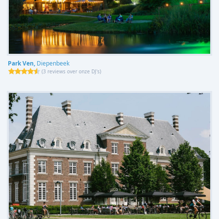
Park Ven,
Diepenbeek
(
3 reviews over onze DJ's
)