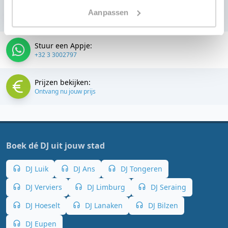
Bellen:
Aanpassen
+32 3 3002797
Stuur een Appje:
+32 3 3002797
Prijzen bekijken:
Ontvang nu jouw prijs
Boek dé DJ uit jouw stad
DJ Luik
DJ Ans
DJ Tongeren
DJ Verviers
DJ Limburg
DJ Seraing
DJ Hoeselt
DJ Lanaken
DJ Bilzen
DJ Eupen