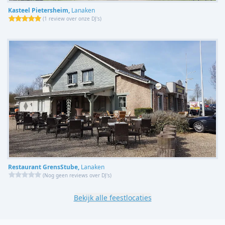
Kasteel Pietersheim,
Lanaken
(
1 review over onze DJ's
)
Restaurant GrensStube,
Lanaken
(
Nog geen reviews over DJ's
)
Bekijk alle feestlocaties