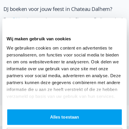
DJ boeken voor jouw feest in Chateau Dalhem?
Een
DJ boeken
zonder zorgen in Chateau Dalhem: dat is
onze garantie. Van de afstemming met de locatie tot
een reserve DJ. Wij zorgen dat het goed komt. Maar
Wij maken gebruik van cookies
voordat je een DJ voor jouw feest gaat boeken, wil je
We gebruiken cookies om content en advertenties te
natuurlijk weten wat het kost.
personaliseren, om functies voor social media te bieden
en om ons websiteverkeer te analyseren. Ook delen we
Een
DJ boeken uit Luik
was nog nooit zo makkelijk.
informatie over uw gebruik van onze site met onze
Daarom kun je bij ons online de prijs berekenen voor
partners voor social media, adverteren en analyse. Deze
jouw feest. Ook kun je nu boeken of een vrijblijvende
partners kunnen deze gegevens combineren met andere
offerte aanvragen. Boek de beste DJ uit Dalhem en
informatie die u aan ze heeft verstrekt of die ze hebben
omgeving, en check dus nu
onze prijzen voor jouw DJ
.
verzameld op basis van uw gebruik van hun services.
Stuur een email:
Alles toestaan
info@thedjcompany.be