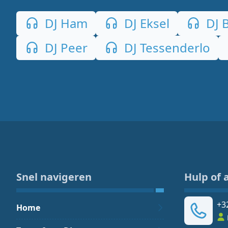
DJ Ham
DJ Eksel
DJ 
DJ Peer
DJ Tessenderlo
Snel navigeren
Hulp of 
+3
Home