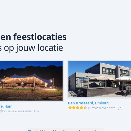
-en feestlocaties
s op jouw locatie
Den Drossaerd,
Limburg
ve,
Ham
(
1 review over onze DJ's
)
(
1 review over onze DJ's
)