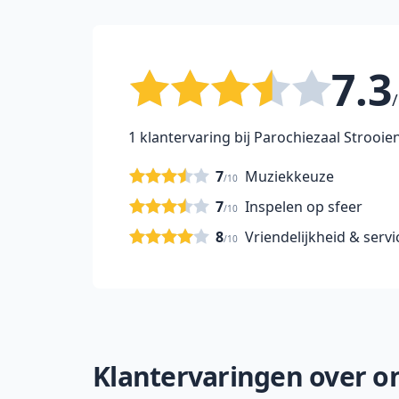
7.3
/
1 klantervaring bij Parochiezaal Strooi
7
Muziekkeuze
/10
7
Inspelen op sfeer
/10
8
Vriendelijkheid & servi
/10
Klantervaringen over on