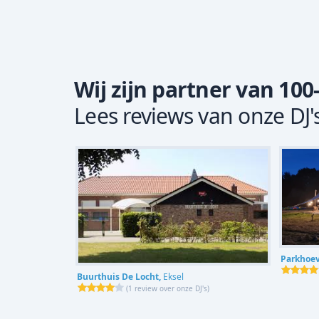
Wij zijn partner van 100
Lees reviews van onze DJ'
Parkhoe
Buurthuis De Locht,
Eksel
(
1 review over onze DJ's
)