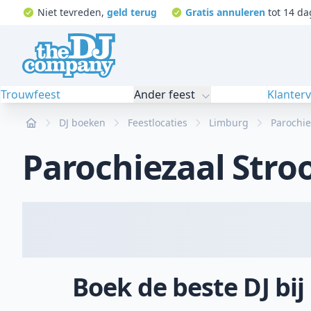
Niet tevreden,
geld terug
Gratis annuleren
tot 14 da
Trouwfeest
Ander feest
Klanter
Home
DJ boeken
Feestlocaties
Limburg
Parochie
Parochiezaal Stro
Boek de beste DJ bi