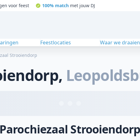
gen voor feest
100% match
met jouw DJ
varingen
Feestlocaties
Waar we draaie
zaal Strooiendorp
oiendorp
,
Leopoldsb
j Parochiezaal Strooiendor