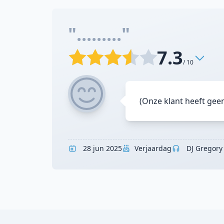
"........."
7.3
/ 10
(Onze klant heeft gee
28 jun 2025
Verjaardag
DJ Gregory