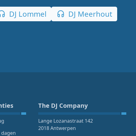
DJ Lommel
DJ Meerhout
nties
The DJ Company
ug
Lange Lozanastraat 142
2018 Antwerpen
4 dagen