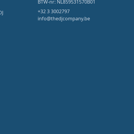
BTW-nr: NL859531570B01
+32 3 3002797
DJ
info@thedjcompany.be