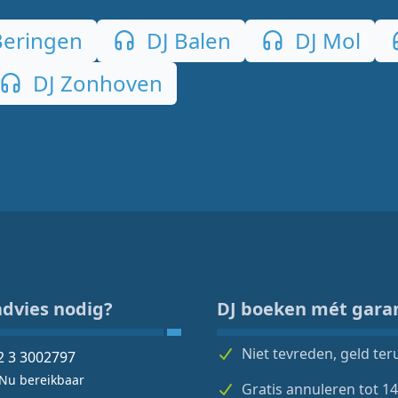
Beringen
DJ Balen
DJ Mol
DJ Zonhoven
advies nodig?
DJ boeken mét gara
Niet tevreden, geld ter
2 3 3002797
Nu bereikbaar
Gratis annuleren tot 1