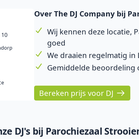
Over The DJ Company bij Par
Wij kennen deze locatie, 
 10
goed
endorp
We draaien regelmatig in
Gemiddelde beoordeling op
ce
Bereken prijs voor DJ
ze DJ's bij Parochiezaal Strooi