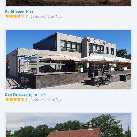
Parkhoeve,
Ham
(
1 review over onze DJ's
)
Den Drossaerd,
Limburg
(
1 review over onze DJ's
)