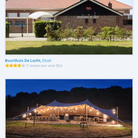
Buurthuis De Locht,
Eksel
(
1 review over onze DJ's
)