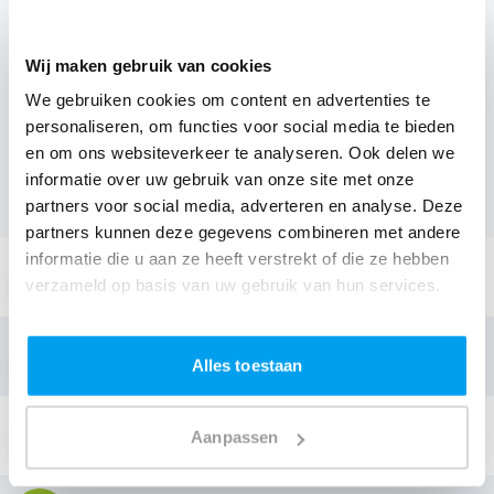
weten wat het kost.
Een
DJ boeken uit Limburg
was nog nooit zo makkelijk.
Wij maken gebruik van cookies
Daarom kun je bij ons online de prijs berekenen voor
We gebruiken cookies om content en advertenties te
jouw feest. Ook kun je nu boeken of een vrijblijvende
personaliseren, om functies voor social media te bieden
offerte aanvragen.
Boek de beste DJ uit Leopoldsburg
en om ons websiteverkeer te analyseren. Ook delen we
en omgeving, en check dus nu
onze prijzen voor jouw
informatie over uw gebruik van onze site met onze
DJ
.
partners voor social media, adverteren en analyse. Deze
partners kunnen deze gegevens combineren met andere
informatie die u aan ze heeft verstrekt of die ze hebben
Stuur een email:
verzameld op basis van uw gebruik van hun services.
info@thedjcompany.be
Bellen:
Alles toestaan
+32 3 3002797
Stuur een Appje:
Aanpassen
+32 3 3002797