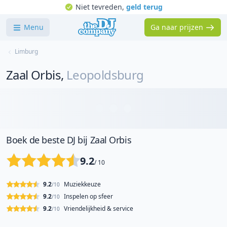
Niet tevreden,
geld terug
Menu
Ga naar prijzen
Limburg
Zaal Orbis
,
Leopoldsburg
Boek de beste DJ bij Zaal Orbis
9.2
/ 10
9.2
Muziekkeuze
/10
9.2
Inspelen op sfeer
/10
9.2
Vriendelijkheid & service
/10