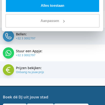
omgeving, en check dus nu
onze prijzen voor jouw DJ
.
Alles toestaan
Stuur een email:
Aanpassen
info@thedjcompany.be
Bellen:
+32 3 3002797
Stuur een Appje:
+32 3 3002797
Prijzen bekijken:
Ontvang nu jouw prijs
Boek dé DJ uit jouw stad