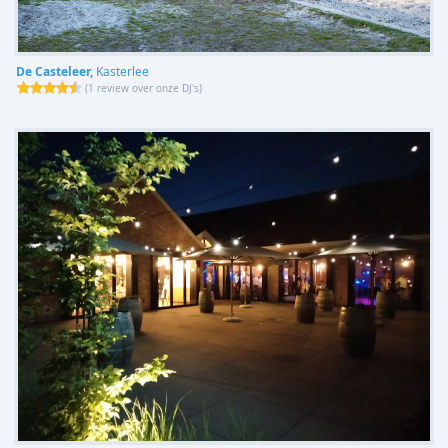
De Casteleer,
Kasterlee
(
1 review over onze DJ's
)