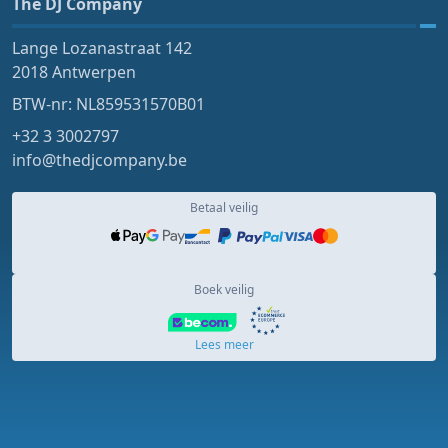
The DJ Company
Lange Lozanastraat 142
2018 Antwerpen
BTW-nr: NL859531570B01
+32 3 3002797
info@thedjcompany.be
Betaal veilig
Boek veilig
Lees meer