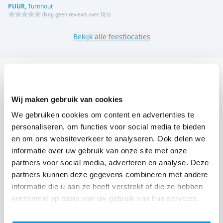
PUUR,
Turnhout
(
Nog geen reviews over DJ's
)
Bekijk alle feestlocaties
DJ boeken voor jouw feest in Molenhof Ravels?
Een
DJ boeken
zonder zorgen in Molenhof Ravels: dat is
Wij maken gebruik van cookies
onze garantie. Van de afstemming met de locatie tot
We gebruiken cookies om content en advertenties te
een reserve DJ. Wij zorgen dat het goed komt. Maar
personaliseren, om functies voor social media te bieden
voordat je een DJ voor jouw feest gaat boeken, wil je
en om ons websiteverkeer te analyseren. Ook delen we
informatie over uw gebruik van onze site met onze
natuurlijk weten wat het kost.
partners voor social media, adverteren en analyse. Deze
Een
DJ boeken uit Limburg
was nog nooit zo makkelijk.
partners kunnen deze gegevens combineren met andere
informatie die u aan ze heeft verstrekt of die ze hebben
Daarom kun je bij ons online de prijs berekenen voor
verzameld op basis van uw gebruik van hun services.
jouw feest. Ook kun je nu boeken of een vrijblijvende
offerte aanvragen. Boek de beste DJ uit Ravels en