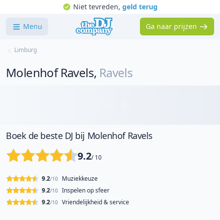
Niet tevreden,
geld terug
Menu
Ga naar prijzen
Limburg
Molenhof Ravels
,
Ravels
Boek de beste DJ bij Molenhof Ravels
9.2
/ 10
9.2
Muziekkeuze
/10
9.2
Inspelen op sfeer
/10
9.2
Vriendelijkheid & service
/10