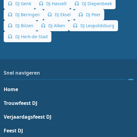
DJ Genk
DJ Hasselt
DJ Diepenbeek
DJ Beringen
DJ Eksel
DJ Peer
DJ Bilzen
DJ Alken
DJ Leopoldsburg
DJ Herk-de-Stad
Snel navigeren
Home
Trouwfeest DJ
Verjaardagsfeest DJ
Feest DJ