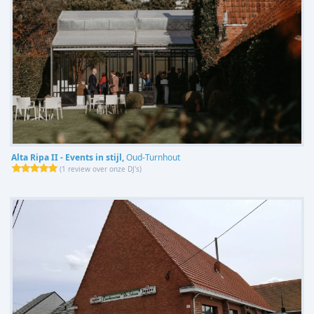
Alta Ripa II - Events in stijl,
Oud-Turnhout
(
1 review over onze DJ's
)