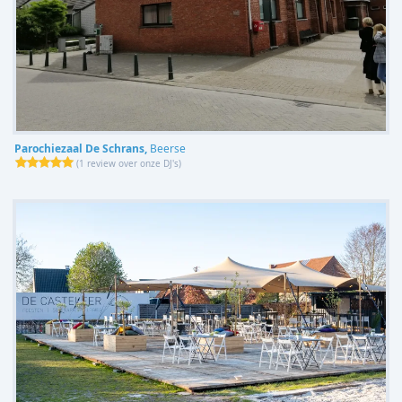
Parochiezaal De Schrans,
Beerse
(
1 review over onze DJ's
)