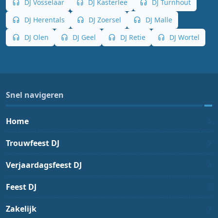
DJ Vosselaar
DJ Kasterlee
DJ Turnhout
DJ Herentals
DJ Zoersel
DJ Malle
DJ Olen
DJ Geel
DJ Retie
DJ Wortel
Snel navigeren
Home
Trouwfeest DJ
Verjaardagsfeest DJ
Feest DJ
Zakelijk