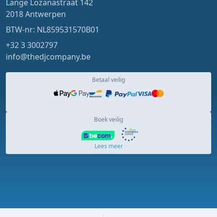
Lange Lozanastraat 142
2018 Antwerpen
BTW-nr: NL859531570B01
+32 3 3002797
info@thedjcompany.be
Betaal veilig
Boek veilig
Lees meer