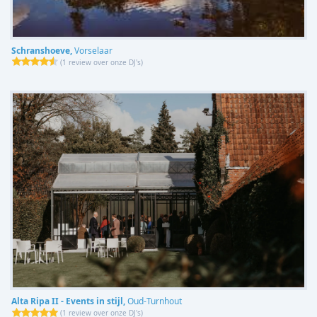
Schranshoeve,
Vorselaar
(
1 review over onze DJ's
)
Alta Ripa II - Events in stijl,
Oud-Turnhout
(
1 review over onze DJ's
)