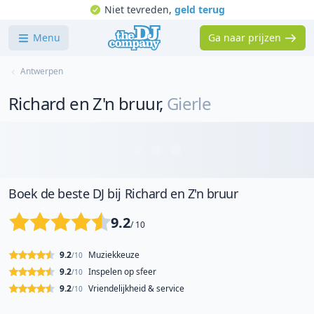
Niet tevreden,
geld terug
Menu
Ga naar prijzen
Antwerpen
Richard en Z'n bruur
,
Gierle
Boek de beste DJ bij Richard en Z'n bruur
9.2
/ 10
9.2
Muziekkeuze
/10
9.2
Inspelen op sfeer
/10
9.2
Vriendelijkheid & service
/10