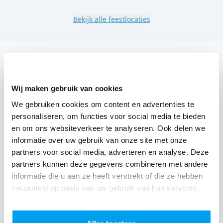
Bekijk alle feestlocaties
DJ boeken voor jouw feest in Richard en Z'n bruur?
Een
DJ boeken
zonder zorgen in Richard en Z'n bruur:
Wij maken gebruik van cookies
dat is onze garantie. Van de afstemming met de locatie
We gebruiken cookies om content en advertenties te
tot een reserve DJ. Wij zorgen dat het goed komt. Maar
personaliseren, om functies voor social media te bieden
voordat je een DJ voor jouw feest gaat boeken, wil je
en om ons websiteverkeer te analyseren. Ook delen we
natuurlijk weten wat het kost.
informatie over uw gebruik van onze site met onze
partners voor social media, adverteren en analyse. Deze
Een
DJ boeken uit Antwerpen
was nog nooit zo
partners kunnen deze gegevens combineren met andere
makkelijk. Daarom kun je bij ons online de prijs
informatie die u aan ze heeft verstrekt of die ze hebben
berekenen voor jouw feest. Ook kun je nu boeken of
verzameld op basis van uw gebruik van hun services.
een vrijblijvende offerte aanvragen. Boek de beste DJ uit
Gierle en omgeving, en check dus nu
onze prijzen voor