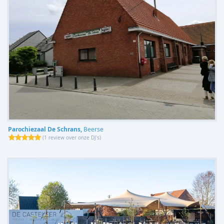
Parochiezaal De Schrans,
Beerse
(
1 review over onze DJ's
)