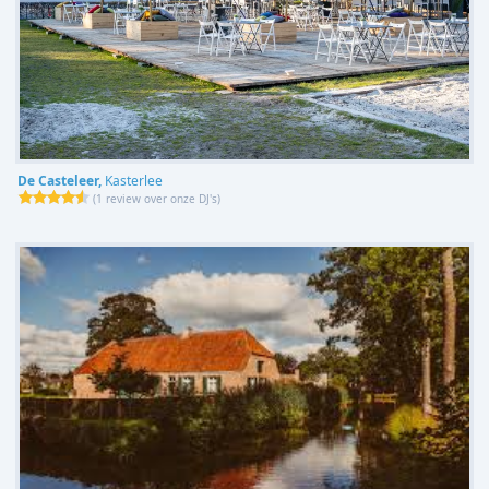
De Casteleer,
Kasterlee
(
1 review over onze DJ's
)