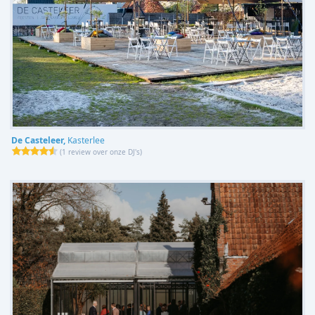
De Casteleer,
Kasterlee
(
1 review over onze DJ's
)