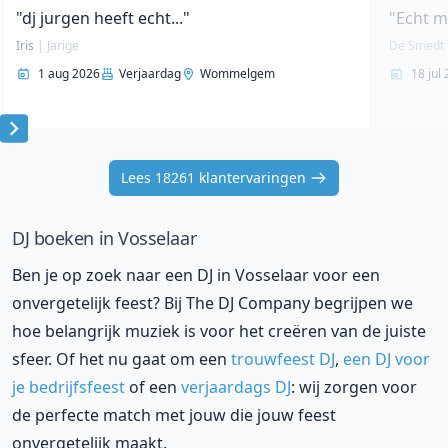
"dj jurgen heeft echt..."
"Echt m
Iris
|
Jarige
De Smedt
1 aug 2026
Verjaardag
Wommelgem
18 jul
Item
1
Lees 18261 klantervaringen
of
10
DJ boeken in Vosselaar
Ben je op zoek naar een DJ in Vosselaar voor een
onvergetelijk feest? Bij The DJ Company begrijpen we
hoe belangrijk muziek is voor het creëren van de juiste
sfeer. Of het nu gaat om een
trouwfeest DJ
,
een DJ voor
je bedrijfsfeest
of een
verjaardags DJ
: wij zorgen voor
de perfecte match met jouw die jouw feest
onvergetelijk maakt.