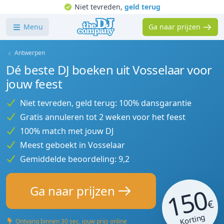
Niet tevreden,
geld terug
Menu
Ga naar prijzen
Antwerpen
Dé beste DJ boeken uit Vosselaar voor
jouw feest
Niet tevreden, geld terug: 100% dansgarantie
Gratis annuleren tot 2 weken voor het feest
100% match met jouw DJ
Meest geboekt in Vosselaar
Gemiddelde beoordeling: 9,2
150
Ga naar prijzen
€
Korting
Ontvang binnen 30 sec. jouw prijs online