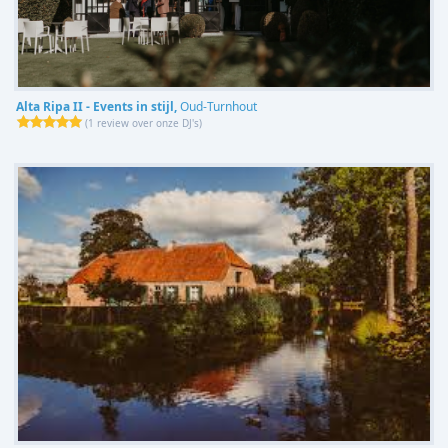
Alta Ripa II - Events in stijl,
Oud-Turnhout
(
1 review over onze DJ's
)