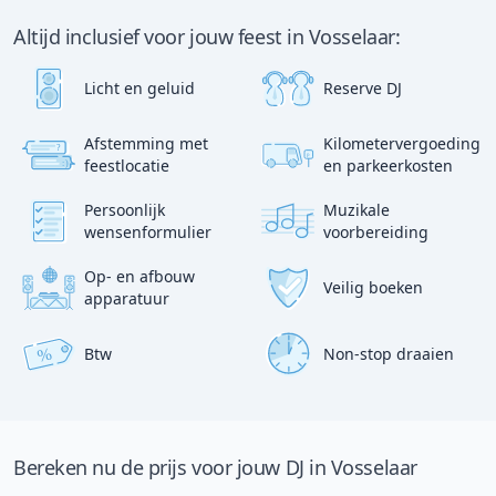
Altijd inclusief voor jouw feest in Vosselaar:
Licht en geluid
Reserve DJ
Afstemming met
Kilometervergoeding
?
p
feestlocatie
en parkeerkosten
:)
Persoonlijk
Muzikale
wensenformulier
voorbereiding
Op- en afbouw
Veilig boeken
apparatuur
Btw
Non-stop draaien
%
Bereken nu de prijs voor jouw DJ in Vosselaar