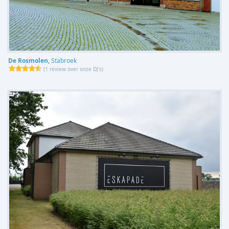
De Rosmolen,
Stabroek
(
1 review over onze DJ's
)