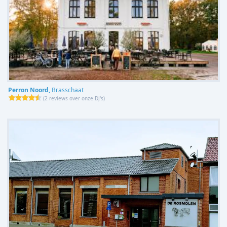
Perron Noord,
Brasschaat
(
2 reviews over onze DJ's
)