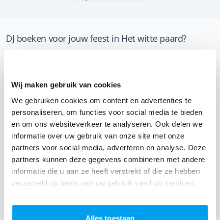
DJ boeken voor jouw feest in Het witte paard?
Een
DJ boeken
zonder zorgen in Het witte paard: dat is
onze garantie. Van de afstemming met de locatie tot
een reserve DJ. Wij zorgen dat het goed komt. Maar
Wij maken gebruik van cookies
voordat je een DJ voor jouw feest gaat boeken, wil je
We gebruiken cookies om content en advertenties te
natuurlijk weten wat het kost.
personaliseren, om functies voor social media te bieden
en om ons websiteverkeer te analyseren. Ook delen we
Een
DJ boeken uit Antwerpen
was nog nooit zo
informatie over uw gebruik van onze site met onze
makkelijk. Daarom kun je bij ons online de prijs
partners voor social media, adverteren en analyse. Deze
partners kunnen deze gegevens combineren met andere
berekenen voor jouw feest. Ook kun je nu boeken of
informatie die u aan ze heeft verstrekt of die ze hebben
een vrijblijvende offerte aanvragen. Boek de beste DJ uit
verzameld op basis van uw gebruik van hun services.
Kapellen en omgeving, en check dus nu
onze prijzen
voor jouw DJ
.
Alles toestaan