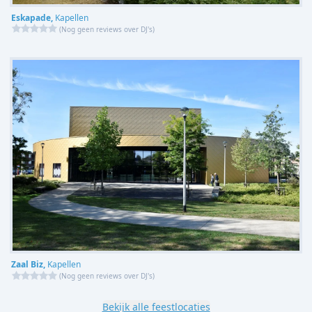
Eskapade,
Kapellen
(
Nog geen reviews over DJ's
)
Zaal Biz,
Kapellen
(
Nog geen reviews over DJ's
)
Bekijk alle feestlocaties