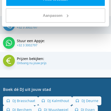
Stuur een email:
info@thedjcompany.be
Aanpassen
Bellen:
+32 3 3002797
Stuur een Appje:
+32 3 3002797
Prijzen bekijken:
Ontvang nu jouw prijs
Boek dé DJ uit jouw stad
DJ Brasschaat
DJ Kalmthout
DJ Deurne
DJ Berchem
DJ Wuustwezel
DJ Essen