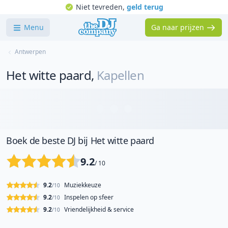
Niet tevreden,
geld terug
Menu
Ga naar prijzen
Antwerpen
Het witte paard
,
Kapellen
Boek de beste DJ bij Het witte paard
9.2
/ 10
9.2
Muziekkeuze
/10
9.2
Inspelen op sfeer
/10
9.2
Vriendelijkheid & service
/10