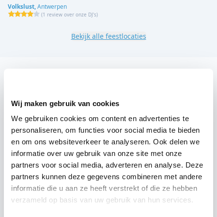
Volkslust,
Antwerpen
(
1 review over onze DJ's
)
Bekijk alle feestlocaties
DJ boeken voor jouw feest in Clubhuis DT?
Een
DJ boeken
zonder zorgen in Clubhuis DT: dat is
Wij maken gebruik van cookies
onze garantie. Van de afstemming met de locatie tot
We gebruiken cookies om content en advertenties te
een reserve DJ. Wij zorgen dat het goed komt. Maar
personaliseren, om functies voor social media te bieden
voordat je een DJ voor jouw feest gaat boeken, wil je
en om ons websiteverkeer te analyseren. Ook delen we
natuurlijk weten wat het kost.
informatie over uw gebruik van onze site met onze
partners voor social media, adverteren en analyse. Deze
Een
DJ boeken uit Antwerpen
was nog nooit zo
partners kunnen deze gegevens combineren met andere
makkelijk. Daarom kun je bij ons online de prijs
informatie die u aan ze heeft verstrekt of die ze hebben
berekenen voor jouw feest. Ook kun je nu boeken of
verzameld op basis van uw gebruik van hun services.
een vrijblijvende offerte aanvragen. Boek de beste DJ uit