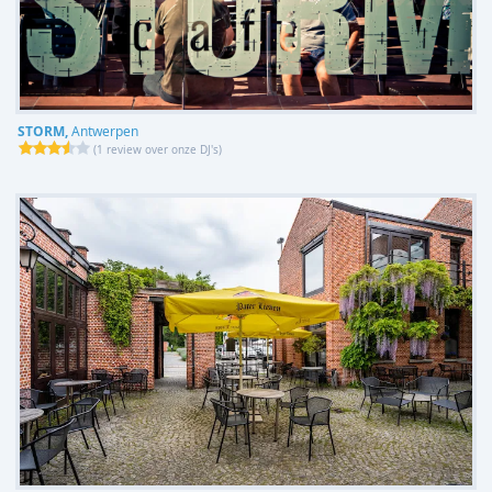
STORM,
Antwerpen
(
1 review over onze DJ's
)