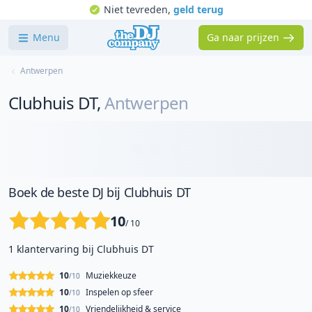
Niet tevreden,
geld terug
Menu
Ga naar prijzen
Antwerpen
Clubhuis DT
,
Antwerpen
Boek de beste DJ bij Clubhuis DT
10
/ 10
1 klantervaring bij Clubhuis DT
10
Muziekkeuze
/10
10
Inspelen op sfeer
/10
10
Vriendelijkheid & service
/10