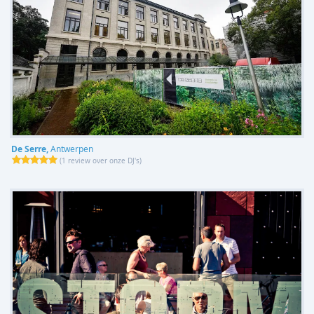
De Serre,
Antwerpen
(
1 review over onze DJ's
)