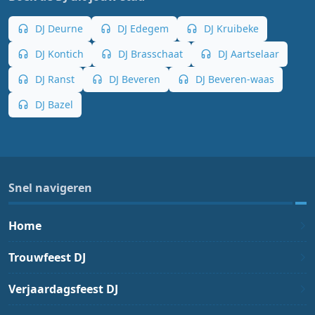
DJ Deurne
DJ Edegem
DJ Kruibeke
DJ Kontich
DJ Brasschaat
DJ Aartselaar
DJ Ranst
DJ Beveren
DJ Beveren-waas
DJ Bazel
Snel navigeren
Home
Trouwfeest DJ
Verjaardagsfeest DJ