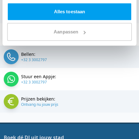
Antwerpen en omgeving, en check dus nu
onze prijzen
Alles toestaan
voor jouw DJ
.
Stuur een email:
Aanpassen
info@thedjcompany.be
Bellen:
+32 3 3002797
Stuur een Appje:
+32 3 3002797
Prijzen bekijken:
Ontvang nu jouw prijs
Boek dé DJ uit jouw stad