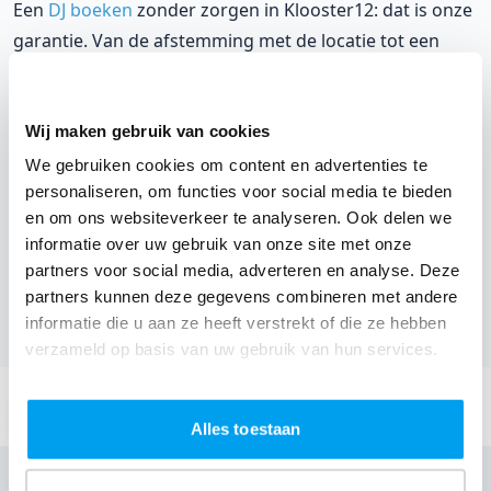
Een
DJ boeken
zonder zorgen in Klooster12: dat is onze
garantie. Van de afstemming met de locatie tot een
reserve DJ. Wij zorgen dat het goed komt. Maar voordat
je een DJ voor jouw feest gaat boeken, wil je natuurlijk
weten wat het kost.
Wij maken gebruik van cookies
We gebruiken cookies om content en advertenties te
Een
DJ boeken uit Antwerpen
was nog nooit zo
personaliseren, om functies voor social media te bieden
makkelijk. Daarom kun je bij ons online de prijs
en om ons websiteverkeer te analyseren. Ook delen we
berekenen voor jouw feest. Ook kun je nu boeken of
informatie over uw gebruik van onze site met onze
partners voor social media, adverteren en analyse. Deze
een vrijblijvende offerte aanvragen.
Boek de beste DJ uit
partners kunnen deze gegevens combineren met andere
Lier
en omgeving, en check dus nu
onze prijzen voor
informatie die u aan ze heeft verstrekt of die ze hebben
jouw DJ
.
verzameld op basis van uw gebruik van hun services.
Stuur een email:
info@thedjcompany.be
Alles toestaan
Bellen: