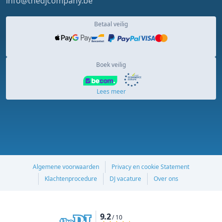
info@thedjcompany.be
Betaal veilig
Boek veilig
Lees meer
Algemene voorwaarden
Privacy en cookie Statement
Klachtenprocedure
DJ vacature
Over ons
9.2
/ 10