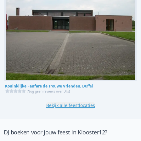
Koninklijke Fanfare de Trouwe Vrienden,
Duffel
(
Nog geen reviews over DJ's
)
Bekijk alle feestlocaties
DJ boeken voor jouw feest in Klooster12?