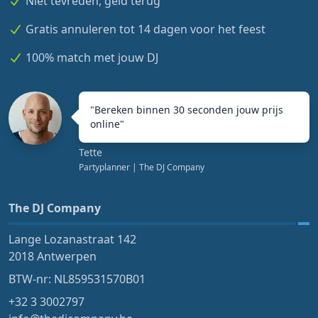
Niet tevreden, geld terug
Gratis annuleren tot 14 dagen voor het feest
100% match met jouw DJ
"
Bereken binnen 30 seconden jouw prijs
online
"
Tette
Partyplanner
| The DJ Company
The DJ Company
Lange Lozanastraat 142
2018 Antwerpen
BTW-nr: NL859531570B01
+32 3 3002797