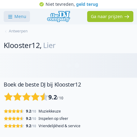
Niet tevreden,
geld terug
Menu
Ga naar prijzen
Antwerpen
Klooster12
,
Lier
Boek de beste DJ bij Klooster12
9.2
/ 10
9.2
Muziekkeuze
/10
9.2
Inspelen op sfeer
/10
9.2
Vriendelijkheid & service
/10