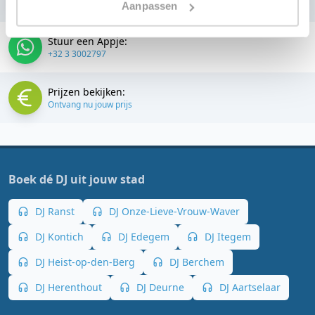
+32 3 3002797
Aanpassen
Stuur een Appje:
+32 3 3002797
Prijzen bekijken:
Ontvang nu jouw prijs
Boek dé DJ uit jouw stad
DJ Ranst
DJ Onze-Lieve-Vrouw-Waver
DJ Kontich
DJ Edegem
DJ Itegem
DJ Heist-op-den-Berg
DJ Berchem
DJ Herenthout
DJ Deurne
DJ Aartselaar