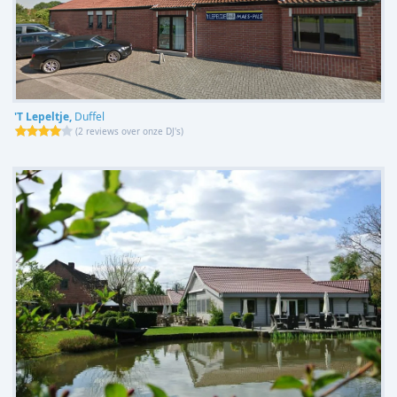
'T Lepeltje,
Duffel
(
2 reviews over onze DJ's
)