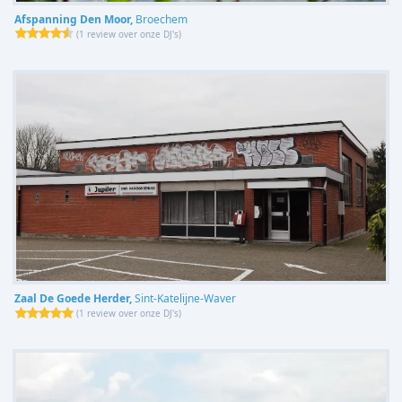
Afspanning Den Moor,
Broechem
(
1 review over onze DJ's
)
Zaal De Goede Herder,
Sint-Katelijne-Waver
(
1 review over onze DJ's
)