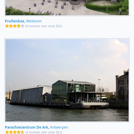
Prullenbos,
Wetteren
(
4 reviews over onze DJ's
)
Parochiecentrum De Ark,
Antwerpen
(
4 reviews over onze DJ's
)