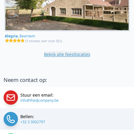
Alegria,
Beernem
(
3 reviews over onze DJ's
)
Bekijk alle feestlocaties
Neem contact op:
Stuur een email:
info@thedjcompany.be
Bellen:
+32 3 3002797