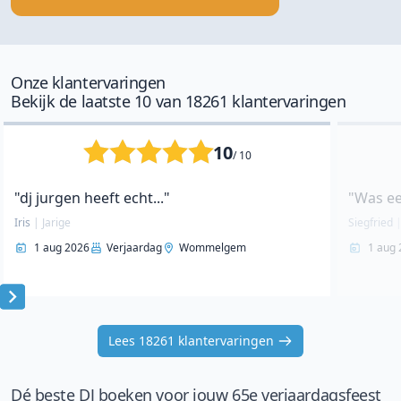
Onze klantervaringen
Bekijk de laatste 10 van 18261 klantervaringen
10
/ 10
"dj jurgen heeft echt..."
"Was ee
Iris
|
Jarige
Siegfried
1 aug 2026
Verjaardag
Wommelgem
1 aug 
Item
1
Lees 18261 klantervaringen
of
10
Dé beste DJ boeken voor jouw 65e verjaardagsfeest