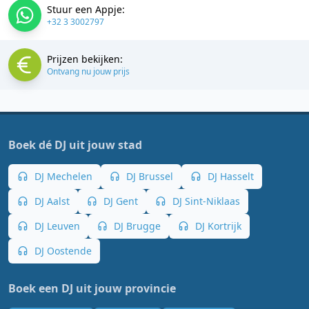
Stuur een Appje:
+32 3 3002797
Prijzen bekijken:
Ontvang nu jouw prijs
Boek dé DJ uit jouw stad
DJ Mechelen
DJ Brussel
DJ Hasselt
DJ Aalst
DJ Gent
DJ Sint-Niklaas
DJ Leuven
DJ Brugge
DJ Kortrijk
DJ Oostende
Boek een DJ uit jouw provincie