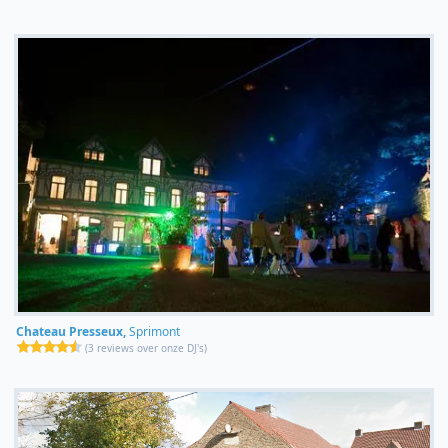
Chateau Presseux,
Sprimont
(
3 reviews over onze DJ's
)