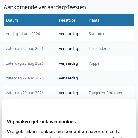
Aankomende verjaardagsfeesten
Datum
Feesttype
Plaats
vrijdag 14 aug 2026
verjaardag
Stabroek
zaterdag 22 aug 2026
verjaardag
Tessenderlo
zaterdag 22 aug 2026
verjaardag
Poppel
zaterdag 29 aug 2026
verjaardag
zaterdag 29 aug 2026
verjaardag
Tongeren-Borgloon
zondag 30 aug 2026
verjaardag
Oudenburg
Wij maken gebruik van cookies
zaterdag 5 sep 2026
verjaardag
Retie
We gebruiken cookies om content en advertenties te
zaterdag 12 sep 2026
verjaardag
Kasterlee