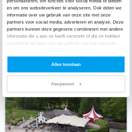
personaliseren, om functies voor social media te bieden
en om ons websiteverkeer te analyseren. Ook delen we
zaterdag 12 sep 2026
verjaardag
Lommel
informatie over uw gebruik van onze site met onze
partners voor social media, adverteren en analyse. Deze
zaterdag 19 sep 2026
verjaardag
Gent
partners kunnen deze gegevens combineren met andere
informatie die u aan ze heeft verstrekt of die ze hebben
verzameld op basis van uw gebruik van hun services.
Alles toestaan
Wij zijn partner van 100-en feestlocaties
Aanpassen
Lees reviews van onze DJ's op jouw locatie