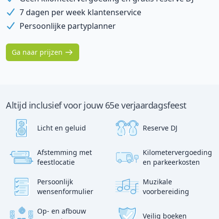
7 dagen per week klantenservice
Persoonlijke partyplanner
Ga naar prijzen
Altijd inclusief voor jouw 65e verjaardagsfeest
Licht en geluid
Reserve DJ
Afstemming met
Kilometervergoeding
?
p
feestlocatie
en parkeerkosten
:)
Persoonlijk
Muzikale
wensenformulier
voorbereiding
Op- en afbouw
Veilig boeken