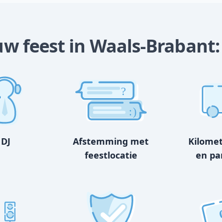
ouw feest in Waals-Brabant:
?
:)
 DJ
Afstemming met
Kilome
feestlocatie
en pa