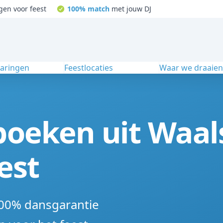
gen voor feest
100% match
met jouw DJ
varingen
Feestlocaties
Waar we draaie
boeken uit Waal
est
100% dansgarantie