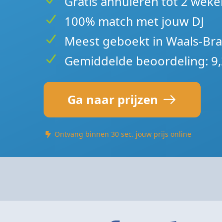
Gratis annuleren tot 2 weke
100% match met jouw DJ
Meest geboekt in Waals-Br
Gemiddelde beoordeling: 9,
Ga naar prijzen
Ontvang binnen 30 sec. jouw prijs online