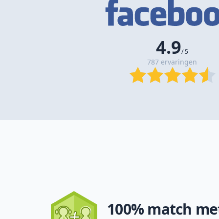
4.9
/ 5
787 ervaringen
100% match met