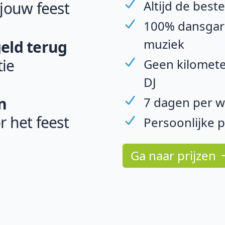
Altijd de best
 jouw feest
100% dansgara
muziek
geld terug
ie
Geen kilomete
DJ
n
7 dagen per w
r het feest
Persoonlijke 
Ga naar prijzen