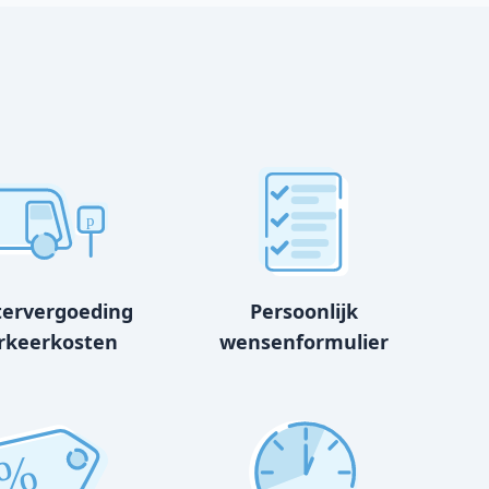
p
tervergoeding
Persoonlijk
rkeerkosten
wensenformulier
%