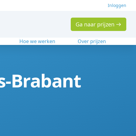
Inloggen
Ga naar prijzen
n
Hoe we werken
Over prijzen
s-Brabant