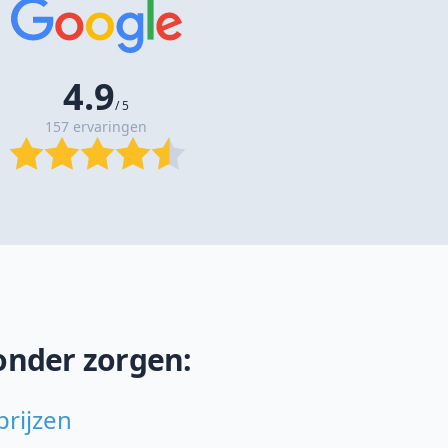
4.9
/ 5
157 ervaringen
onder zorgen:
prijzen