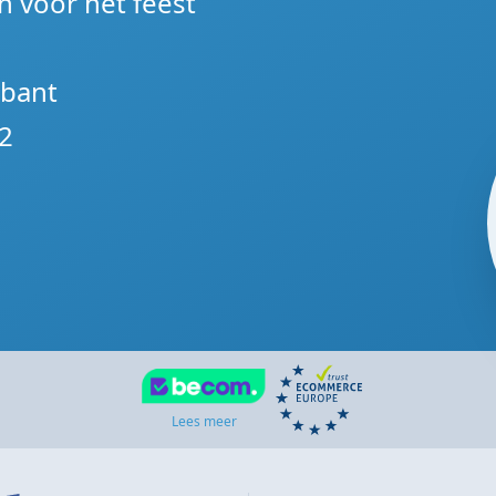
n voor het feest
abant
2
Lees meer