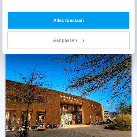
Alles toestaan
Den Tram,
Overijse
(
1 review over onze DJ's
)
Aanpassen