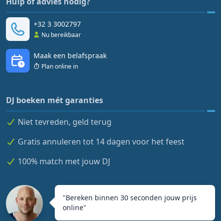
Hulp of advies nodig?
+32 3 3002797
Nu bereikbaar
Maak een belafspraak
Plan online in
DJ boeken mét garanties
Niet tevreden, geld terug
Gratis annuleren tot 14 dagen voor het feest
100% match met jouw DJ
"
Bereken binnen 30 seconden jouw prijs
online
"