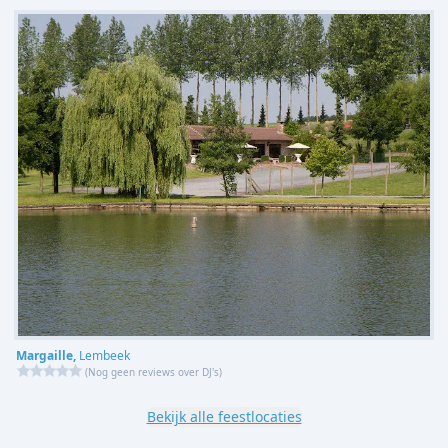
Margaille,
Lembeek
(
Nog geen reviews over DJ's
)
Bekijk alle feestlocaties