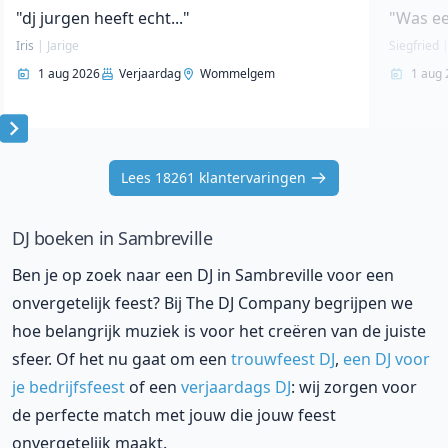
"dj jurgen heeft echt..."
"Was ee
Iris
|
Jarige
Siegfried
1 aug 2026
Verjaardag
Wommelgem
1 aug 
Item
1
Lees 18261 klantervaringen
of
10
DJ boeken in Sambreville
Ben je op zoek naar een DJ in Sambreville voor een
onvergetelijk feest? Bij The DJ Company begrijpen we
hoe belangrijk muziek is voor het creëren van de juiste
sfeer. Of het nu gaat om een
trouwfeest DJ
,
een DJ voor
je bedrijfsfeest
of een
verjaardags DJ
: wij zorgen voor
de perfecte match met jouw die jouw feest
onvergetelijk maakt.