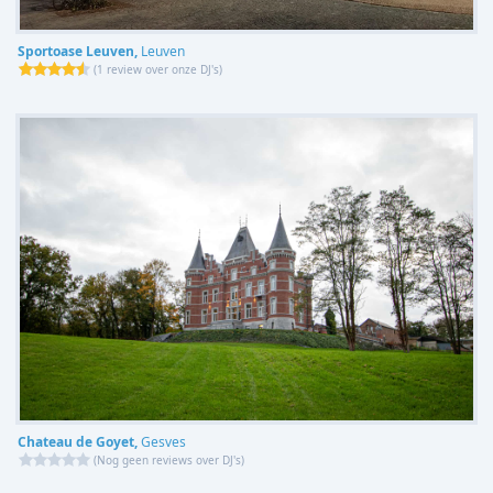
Sportoase Leuven,
Leuven
(
1 review over onze DJ's
)
Chateau de Goyet,
Gesves
(
Nog geen reviews over DJ's
)