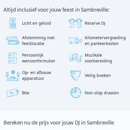
Altijd inclusief voor jouw feest in Sambreville:
Licht en geluid
Reserve DJ
Afstemming met
Kilometervergoeding
?
p
feestlocatie
en parkeerkosten
:)
Persoonlijk
Muzikale
wensenformulier
voorbereiding
Op- en afbouw
Veilig boeken
apparatuur
Btw
Non-stop draaien
%
Bereken nu de prijs voor jouw DJ in Sambreville