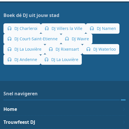
Boek dé DJ uit jouw stad
DJ Charleroi
DJ Villers la Ville
DJ Namen
DJ Court-Saint-Etienne
DJ Wavre
DJ La Louvière
DJ Rixensart
DJ Waterloo
DJ Andenne
DJ La Louvière
Snel navigeren
Home
Trouwfeest DJ