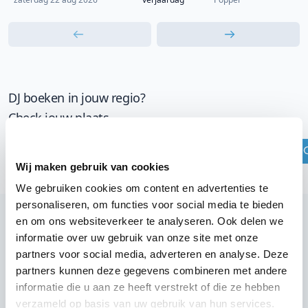
DJ boeken in jouw regio?
Check jouw plaats
Wij maken gebruik van cookies
We gebruiken cookies om content en advertenties te
personaliseren, om functies voor social media te bieden
en om ons websiteverkeer te analyseren. Ook delen we
informatie over uw gebruik van onze site met onze
Wij zijn partner van 100-en feestlocaties
partners voor social media, adverteren en analyse. Deze
Lees reviews van onze DJ's op jouw locatie
partners kunnen deze gegevens combineren met andere
informatie die u aan ze heeft verstrekt of die ze hebben
verzameld op basis van uw gebruik van hun services.