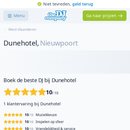
Niet tevreden,
geld terug
Menu
Ga naar prijzen
West-Vlaanderen
Dunehotel
,
Nieuwpoort
Boek de beste DJ bij Dunehotel
10
/ 10
1 klantervaring bij Dunehotel
10
Muziekkeuze
/10
10
Inspelen op sfeer
/10
10
Vriendelijkheid & service
/10