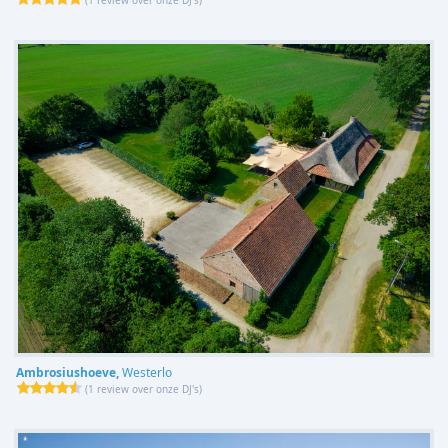
Ambrosiushoeve,
Westerlo
(
1 review over onze DJ's
)