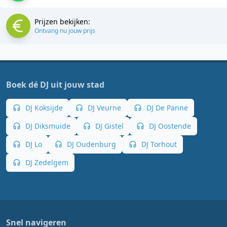
Prijzen bekijken:
Ontvang nu jouw prijs
Boek dé DJ uit jouw stad
DJ Koksijde
DJ Veurne
DJ De Panne
DJ Diksmuide
DJ Gistel
DJ Oostende
DJ Lo
DJ Oudenburg
DJ Torhout
DJ Zedelgem
Snel navigeren