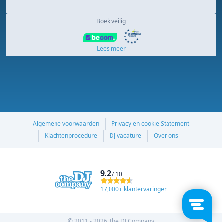
Boek veilig
Lees meer
Algemene voorwaarden
Privacy en cookie Statement
Klachtenprocedure
DJ vacature
Over ons
9.2
/ 10
17,000+ klantervaringen
© 2011 - 2026 The DJ Company