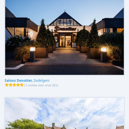
Salons Denotter,
Zedelgem
(
1 review over onze DJ's
)