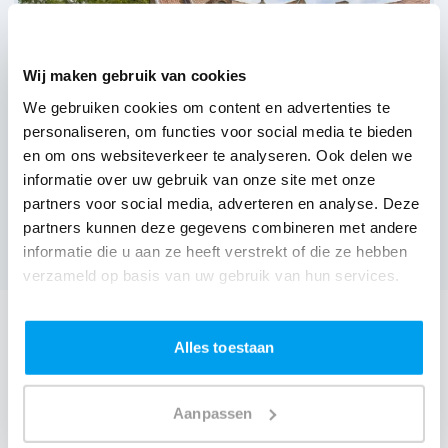
Wij maken gebruik van cookies
We gebruiken cookies om content en advertenties te
personaliseren, om functies voor social media te bieden
en om ons websiteverkeer te analyseren. Ook delen we
informatie over uw gebruik van onze site met onze
Les Jardins De Jeanne,
Middelkerke
partners voor social media, adverteren en analyse. Deze
(
Nog geen reviews over DJ's
)
partners kunnen deze gegevens combineren met andere
Bekijk alle feestlocaties
informatie die u aan ze heeft verstrekt of die ze hebben
verzameld op basis van uw gebruik van hun services.
DJ boeken voor jouw feest in Dunehotel?
Alles toestaan
Een
DJ boeken
zonder zorgen in Dunehotel: dat is onze
garantie. Van de afstemming met de locatie tot een
Aanpassen
reserve DJ. Wij zorgen dat het goed komt. Maar voordat