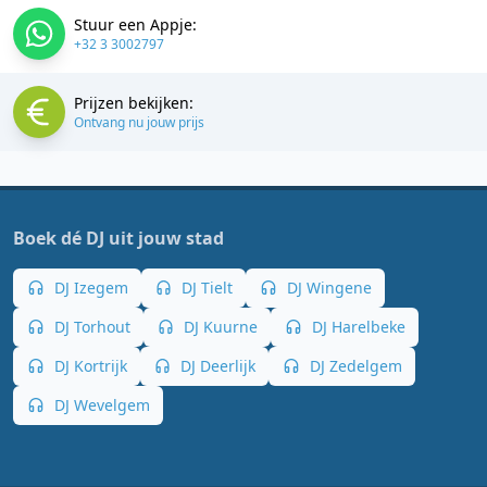
Stuur een Appje:
+32 3 3002797
Prijzen bekijken:
Ontvang nu jouw prijs
Boek dé DJ uit jouw stad
DJ Izegem
DJ Tielt
DJ Wingene
DJ Torhout
DJ Kuurne
DJ Harelbeke
DJ Kortrijk
DJ Deerlijk
DJ Zedelgem
DJ Wevelgem