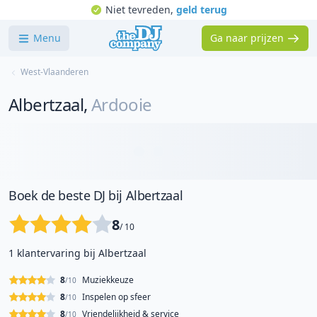
Niet tevreden,
geld terug
Menu
Ga naar prijzen
West-Vlaanderen
Albertzaal
,
Ardooie
Boek de beste DJ bij Albertzaal
8
/ 10
1 klantervaring bij Albertzaal
8
Muziekkeuze
/10
8
Inspelen op sfeer
/10
8
Vriendelijkheid & service
/10