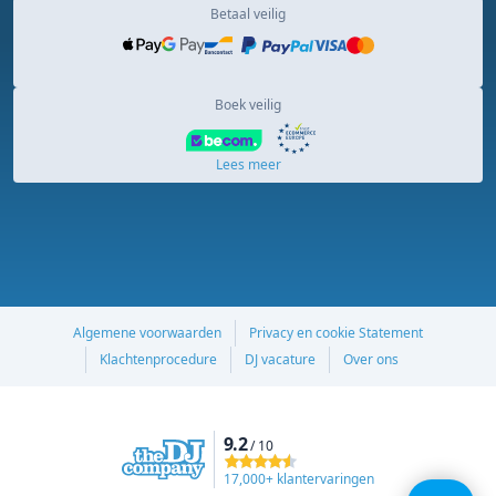
Betaal veilig
Boek veilig
Lees meer
Algemene voorwaarden
Privacy en cookie Statement
Klachtenprocedure
DJ vacature
Over ons
9.2
/ 10
17,000+ klantervaringen