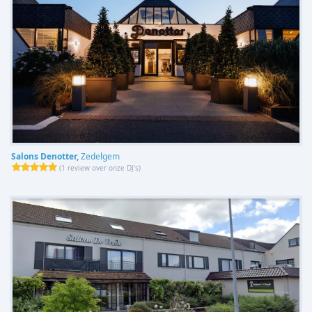
Salons Denotter,
Zedelgem
(
1 review over onze DJ's
)