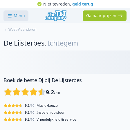
Niet tevreden,
geld terug
Menu
Ga naar prijzen
West-Vlaanderen
De Lijsterbes
,
Ichtegem
Boek de beste DJ bij De Lijsterbes
9.2
/ 10
9.2
Muziekkeuze
/10
9.2
Inspelen op sfeer
/10
9.2
Vriendelijkheid & service
/10