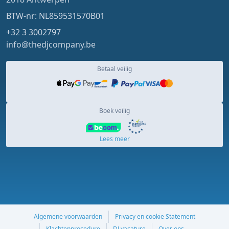
BTW-nr: NL859531570B01
+32 3 3002797
info@thedjcompany.be
Betaal veilig
Boek veilig
Lees meer
Algemene voorwaarden
Privacy en cookie Statement
Klachtenprocedure
DJ vacature
Over ons