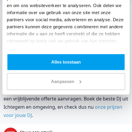
en om ons websiteverkeer te analyseren. Ook delen we
informatie over uw gebruik van onze site met onze
DJ boeken voor jouw feest in De Lijsterbes?
partners voor social media, adverteren en analyse. Deze
partners kunnen deze gegevens combineren met andere
Een
DJ boeken
zonder zorgen in De Lijsterbes: dat is
informatie die u aan ze heeft verstrekt of die ze hebben
onze garantie. Van de afstemming met de locatie tot
verzameld op basis van uw gebruik van hun services.
een reserve DJ. Wij zorgen dat het goed komt. Maar
voordat je een DJ voor jouw feest gaat boeken, wil je
natuurlijk weten wat het kost.
Alles toestaan
Een
DJ boeken uit West-Vlaanderen
was nog nooit zo
Aanpassen
makkelijk. Daarom kun je bij ons online de prijs
berekenen voor jouw feest. Ook kun je nu boeken of
een vrijblijvende offerte aanvragen. Boek de beste DJ uit
Ichtegem en omgeving, en check dus nu
onze prijzen
voor jouw DJ
.