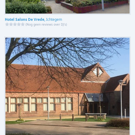
Hotel Salons De Vrede,
Ichtegem
(
Nog geen reviews over DJ's
)