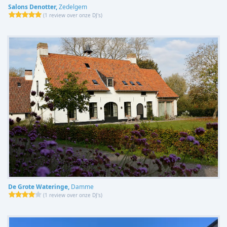
Salons Denotter,
Zedelgem
(
1 review over onze DJ's
)
De Grote Wateringe,
Damme
(
1 review over onze DJ's
)