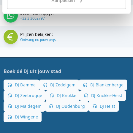
Aanpassen
Stuur een Appje:
+32 3 3002797
Prijzen bekijken:
Ontvang nu jouw prijs
Boek dé DJ uit jouw stad
DJ Damme
DJ Zedelgem
DJ Blankenberge
DJ Zeebrugge
DJ Knokke
DJ Knokke-Heist
DJ Maldegem
DJ Oudenburg
DJ Heist
DJ Wingene