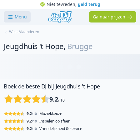
Niet tevreden,
geld terug
Menu
Ga naar prijzen
West-Vlaanderen
Jeugdhuis 't Hope
,
Brugge
Boek de beste DJ bij Jeugdhuis 't Hope
9.2
/ 10
9.2
Muziekkeuze
/10
9.2
Inspelen op sfeer
/10
9.2
Vriendelijkheid & service
/10