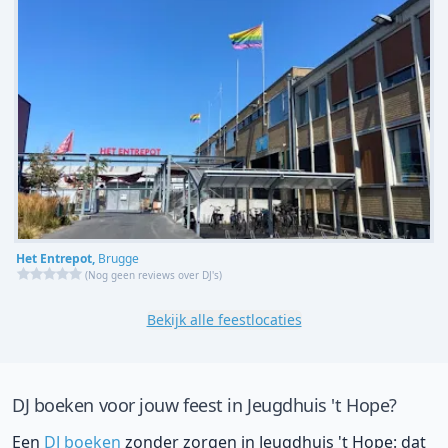
Het Entrepot,
Brugge
(
Nog geen reviews over DJ's
)
Bekijk alle feestlocaties
DJ boeken voor jouw feest in Jeugdhuis 't Hope?
Een
DJ boeken
zonder zorgen in Jeugdhuis 't Hope: dat