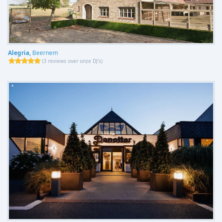
Alegria,
Beernem
(
3 reviews over onze DJ's
)