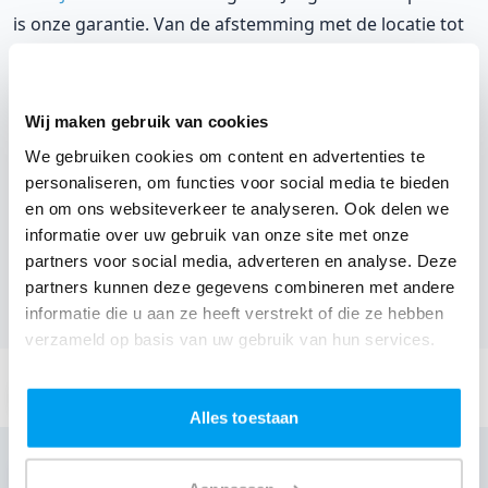
is onze garantie. Van de afstemming met de locatie tot
een reserve DJ. Wij zorgen dat het goed komt. Maar
voordat je een DJ voor jouw feest gaat boeken, wil je
natuurlijk weten wat het kost.
Wij maken gebruik van cookies
We gebruiken cookies om content en advertenties te
Een
DJ boeken uit West-Vlaanderen
was nog nooit zo
personaliseren, om functies voor social media te bieden
makkelijk. Daarom kun je bij ons online de prijs
en om ons websiteverkeer te analyseren. Ook delen we
berekenen voor jouw feest. Ook kun je nu boeken of
informatie over uw gebruik van onze site met onze
een vrijblijvende offerte aanvragen.
Boek de beste DJ uit
partners voor social media, adverteren en analyse. Deze
Brugge
en omgeving, en check dus nu
onze prijzen
partners kunnen deze gegevens combineren met andere
informatie die u aan ze heeft verstrekt of die ze hebben
voor jouw DJ
.
verzameld op basis van uw gebruik van hun services.
Stuur een email:
info@thedjcompany.be
Alles toestaan
Bellen:
+32 3 3002797