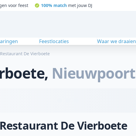
gen voor feest
100% match
met jouw DJ
varingen
Feestlocaties
Waar we draaie
Restaurant De Vierboete
rboete
,
Nieuwpoort
j Restaurant De Vierboete