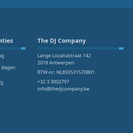
nties
The DJ Company
ug
Lange Lozanastraat 142
2018 Antwerpen
4 dagen
BTW-nr: NL859531570B01
+32 3 3002797
DJ
info@thedjcompany.be