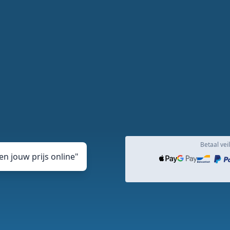
Betaal veil
n jouw prijs online
"