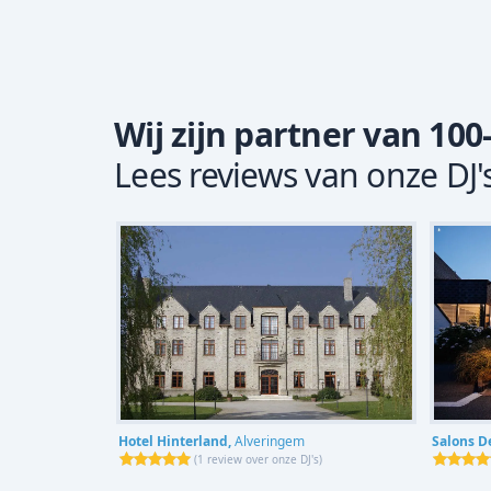
Wij zijn partner van 100
Lees reviews van onze DJ'
Hotel Hinterland,
Alveringem
Salons D
(
1 review over onze DJ's
)