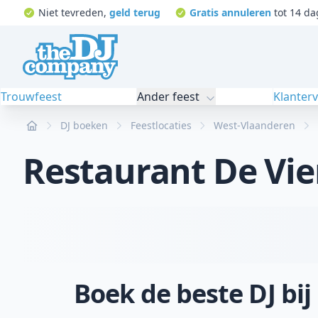
Niet tevreden,
geld terug
Gratis annuleren
tot 14 da
Trouwfeest
Ander feest
Klanter
Home
DJ boeken
Feestlocaties
West-Vlaanderen
Restaurant De Vie
Boek de beste DJ bi