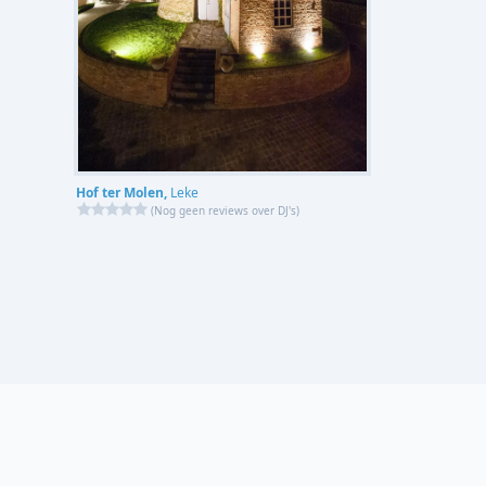
Hof ter Molen,
Leke
(
Nog geen reviews over DJ's
)