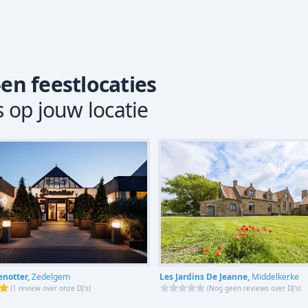
-en feestlocaties
s op jouw locatie
Les Jardins De Jeanne,
Middelkerke
enotter,
Zedelgem
(
Nog geen reviews over DJ's
)
(
1 review over onze DJ's
)