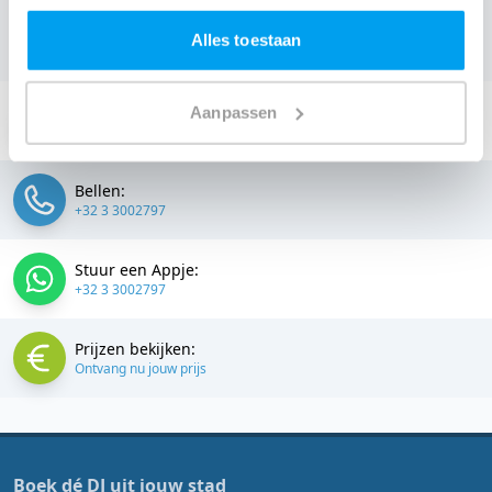
Oostnieuwkerke en omgeving, en check dus nu
onze
Alles toestaan
prijzen voor jouw DJ
.
Stuur een email:
Aanpassen
info@thedjcompany.be
Bellen:
+32 3 3002797
Stuur een Appje:
+32 3 3002797
Prijzen bekijken:
Ontvang nu jouw prijs
Boek dé DJ uit jouw stad