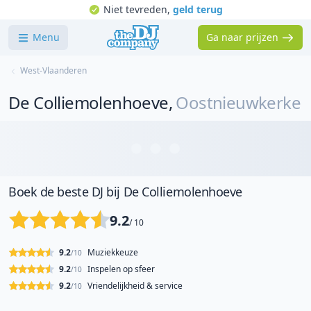
Niet tevreden,
geld terug
Menu
Ga naar prijzen
West-Vlaanderen
De Colliemolenhoeve
,
Oostnieuwkerke
Boek de beste DJ bij De Colliemolenhoeve
9.2
/ 10
9.2
Muziekkeuze
/10
9.2
Inspelen op sfeer
/10
9.2
Vriendelijkheid & service
/10