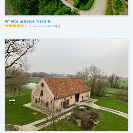
Ambrosiushoeve,
Westerlo
(
1 review over onze DJ's
)