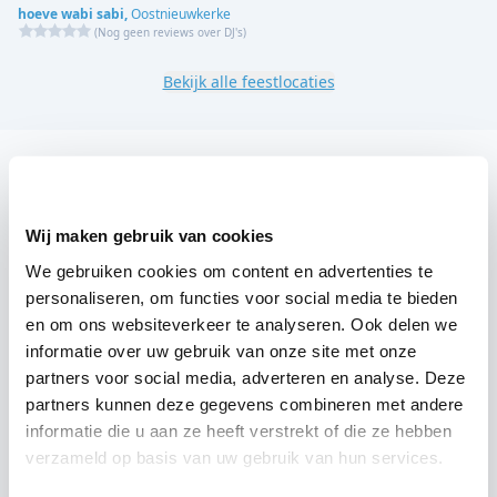
hoeve wabi sabi,
Oostnieuwkerke
(
Nog geen reviews over DJ's
)
Bekijk alle feestlocaties
DJ boeken voor jouw feest in De Colliemolenhoeve?
Een
DJ boeken
zonder zorgen in De Colliemolenhoeve:
Wij maken gebruik van cookies
dat is onze garantie. Van de afstemming met de locatie
We gebruiken cookies om content en advertenties te
tot een reserve DJ. Wij zorgen dat het goed komt. Maar
personaliseren, om functies voor social media te bieden
voordat je een DJ voor jouw feest gaat boeken, wil je
en om ons websiteverkeer te analyseren. Ook delen we
natuurlijk weten wat het kost.
informatie over uw gebruik van onze site met onze
partners voor social media, adverteren en analyse. Deze
Een
DJ boeken uit West-Vlaanderen
was nog nooit zo
partners kunnen deze gegevens combineren met andere
makkelijk. Daarom kun je bij ons online de prijs
informatie die u aan ze heeft verstrekt of die ze hebben
berekenen voor jouw feest. Ook kun je nu boeken of
verzameld op basis van uw gebruik van hun services.
een vrijblijvende offerte aanvragen. Boek de beste DJ uit