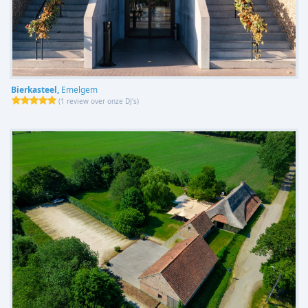
Bierkasteel,
Emelgem
(
1 review over onze DJ's
)