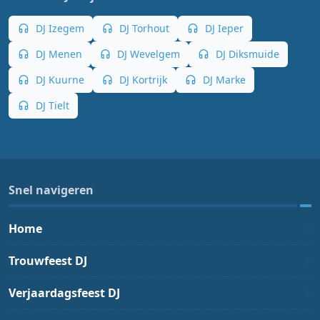
DJ Izegem
DJ Torhout
DJ Ieper
DJ Menen
DJ Wevelgem
DJ Diksmuide
DJ Kuurne
DJ Kortrijk
DJ Marke
DJ Tielt
Snel navigeren
Home
Trouwfeest DJ
Verjaardagsfeest DJ