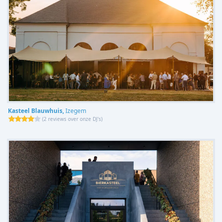
Kasteel Blauwhuis,
Izegem
(
2 reviews over onze DJ's
)