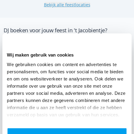
Bekijk alle feestlocaties
DJ boeken voor jouw feest in 't Jacobientje?
Een
DJ boeken
zonder zorgen in 't Jacobientje: dat is
onze garantie. Van de afstemming met de locatie tot
Wij maken gebruik van cookies
een reserve DJ. Wij zorgen dat het goed komt. Maar
We gebruiken cookies om content en advertenties te
voordat je een DJ voor jouw feest gaat boeken, wil je
personaliseren, om functies voor social media te bieden
natuurlijk weten wat het kost.
en om ons websiteverkeer te analyseren. Ook delen we
informatie over uw gebruik van onze site met onze
Een
DJ boeken uit West-Vlaanderen
was nog nooit zo
partners voor social media, adverteren en analyse. Deze
makkelijk. Daarom kun je bij ons online de prijs
partners kunnen deze gegevens combineren met andere
berekenen voor jouw feest. Ook kun je nu boeken of
informatie die u aan ze heeft verstrekt of die ze hebben
een vrijblijvende offerte aanvragen. Boek de beste DJ uit
verzameld op basis van uw gebruik van hun services.
Vlissegem en omgeving, en check dus nu
onze prijzen
voor jouw DJ
.