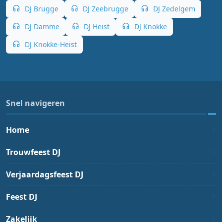
DJ Brugge
DJ Zeebrugge
DJ Zedelgem
DJ Damme
DJ Heist
DJ Knokke
DJ Knokke-Heist
Snel navigeren
Home
Trouwfeest DJ
Verjaardagsfeest DJ
Feest DJ
Zakelijk