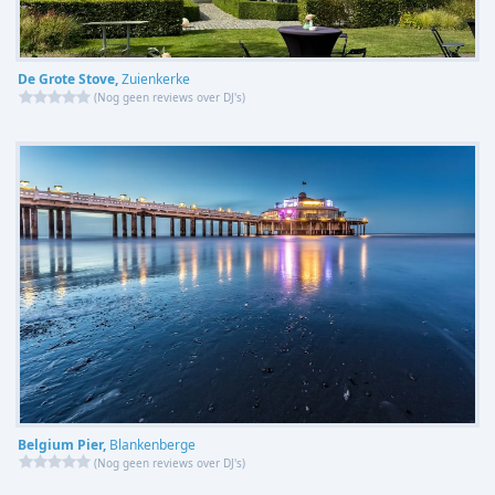
De Grote Stove,
Zuienkerke
(
Nog geen reviews over DJ's
)
Belgium Pier,
Blankenberge
(
Nog geen reviews over DJ's
)