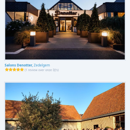
Salons Denotter,
Zedelgem
(
1 review over onze DJ's
)