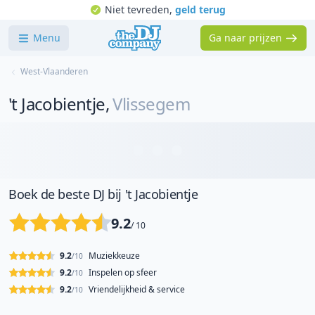
Niet tevreden,
geld terug
Menu
Ga naar prijzen
West-Vlaanderen
't Jacobientje
,
Vlissegem
Boek de beste DJ bij 't Jacobientje
9.2
/ 10
9.2
Muziekkeuze
/10
9.2
Inspelen op sfeer
/10
9.2
Vriendelijkheid & service
/10