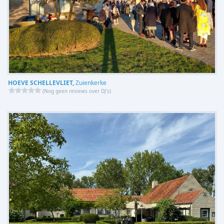
HOEVE SCHELLEVLIET,
Zuienkerke
(
Nog geen reviews over DJ's
)