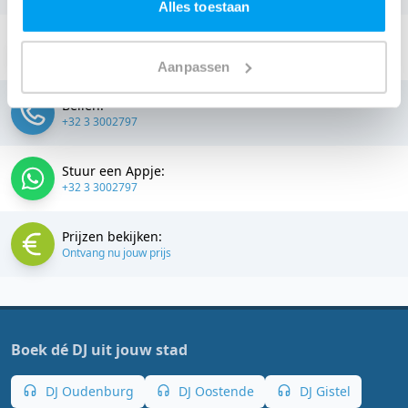
Alles toestaan
Stuur een email:
info@thedjcompany.be
Aanpassen
Bellen:
+32 3 3002797
Stuur een Appje:
+32 3 3002797
Prijzen bekijken:
Ontvang nu jouw prijs
Boek dé DJ uit jouw stad
DJ Oudenburg
DJ Oostende
DJ Gistel