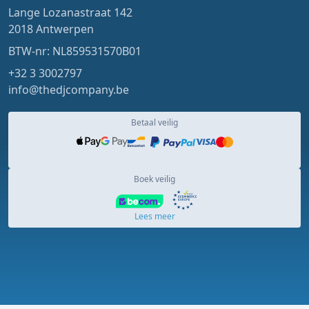
Lange Lozanastraat 142
2018 Antwerpen
BTW-nr: NL859531570B01
+32 3 3002797
info@thedjcompany.be
Betaal veilig
Boek veilig
Lees meer