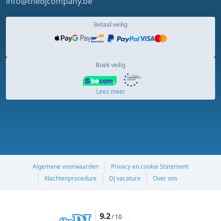
info@thedjcompany.be
Betaal veilig
Boek veilig
Lees meer
Algemene voorwaarden
Privacy en cookie Statement
Klachtenprocedure
DJ vacature
Over ons
9.2
/ 10