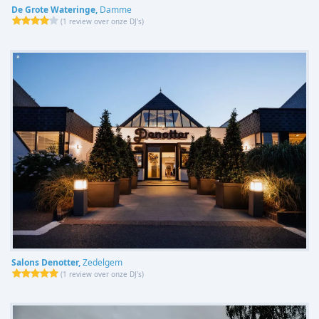
De Grote Wateringe,
Damme
(
1 review over onze DJ's
)
Salons Denotter,
Zedelgem
(
1 review over onze DJ's
)