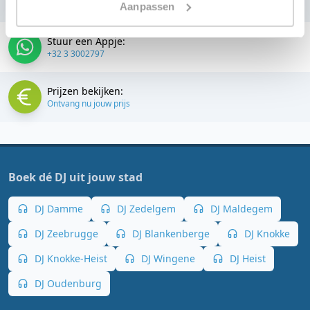
+32 3 3002797
Aanpassen
Stuur een Appje:
+32 3 3002797
Prijzen bekijken:
Ontvang nu jouw prijs
Boek dé DJ uit jouw stad
DJ Damme
DJ Zedelgem
DJ Maldegem
DJ Zeebrugge
DJ Blankenberge
DJ Knokke
DJ Knokke-Heist
DJ Wingene
DJ Heist
DJ Oudenburg