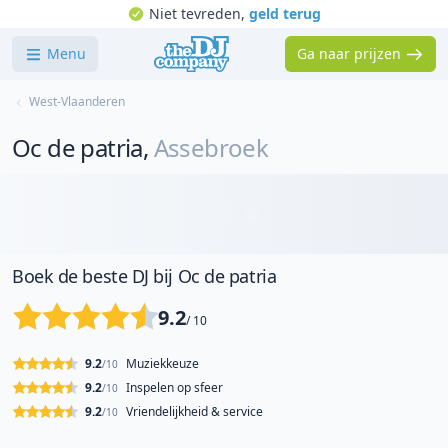
Niet tevreden,
geld terug
Menu
Ga naar prijzen
West-Vlaanderen
Oc de patria
,
Assebroek
Boek de beste DJ bij Oc de patria
9.2
/ 10
9.2
Muziekkeuze
/10
9.2
Inspelen op sfeer
/10
9.2
Vriendelijkheid & service
/10