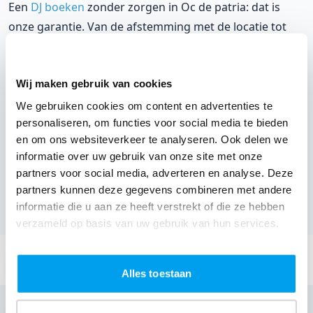
Een
DJ boeken
zonder zorgen in Oc de patria: dat is
onze garantie. Van de afstemming met de locatie tot
een reserve DJ. Wij zorgen dat het goed komt. Maar
voordat je een DJ voor jouw feest gaat boeken, wil je
Wij maken gebruik van cookies
natuurlijk weten wat het kost.
We gebruiken cookies om content en advertenties te
Een
DJ boeken uit West-Vlaanderen
was nog nooit zo
personaliseren, om functies voor social media te bieden
makkelijk. Daarom kun je bij ons online de prijs
en om ons websiteverkeer te analyseren. Ook delen we
berekenen voor jouw feest. Ook kun je nu boeken of
informatie over uw gebruik van onze site met onze
partners voor social media, adverteren en analyse. Deze
een vrijblijvende offerte aanvragen. Boek de beste DJ uit
partners kunnen deze gegevens combineren met andere
Assebroek en omgeving, en check dus nu
onze prijzen
informatie die u aan ze heeft verstrekt of die ze hebben
voor jouw DJ
.
verzameld op basis van uw gebruik van hun services.
Stuur een email:
info@thedjcompany.be
Alles toestaan
Bellen: