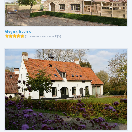
Alegria,
Beernem
(
3 reviews over onze DJ's
)