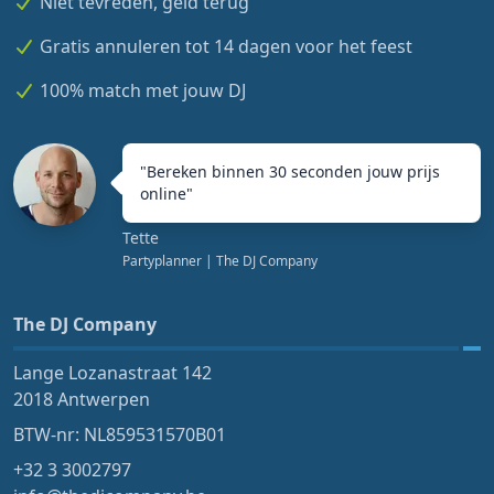
Niet tevreden, geld terug
Gratis annuleren tot 14 dagen voor het feest
100% match met jouw DJ
"
Bereken binnen 30 seconden jouw prijs
online
"
Tette
Partyplanner
| The DJ Company
The DJ Company
Lange Lozanastraat 142
2018 Antwerpen
BTW-nr: NL859531570B01
+32 3 3002797