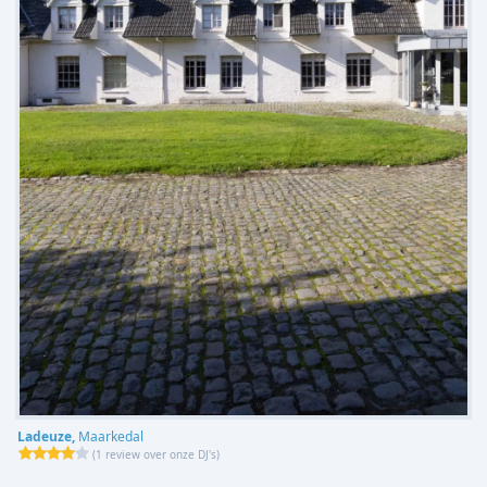
Ladeuze,
Maarkedal
(
1 review over onze DJ's
)