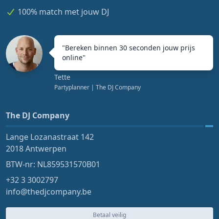
100% match met jouw DJ
"
Bereken binnen 30 seconden jouw prijs
online
"
Tette
Partyplanner
| The DJ Company
The DJ Company
Lange Lozanastraat 142
2018 Antwerpen
BTW-nr: NL859531570B01
+32 3 3002797
info@thedjcompany.be
Betaal veilig