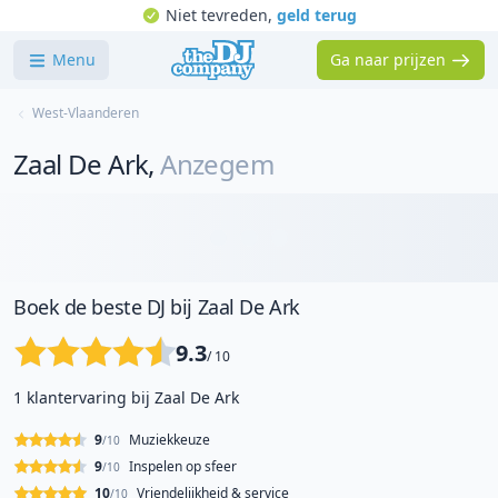
Niet tevreden,
geld terug
Menu
Ga naar prijzen
West-Vlaanderen
Zaal De Ark
,
Anzegem
Boek de beste DJ bij Zaal De Ark
9.3
/ 10
1 klantervaring bij Zaal De Ark
9
Muziekkeuze
/10
9
Inspelen op sfeer
/10
10
Vriendelijkheid & service
/10