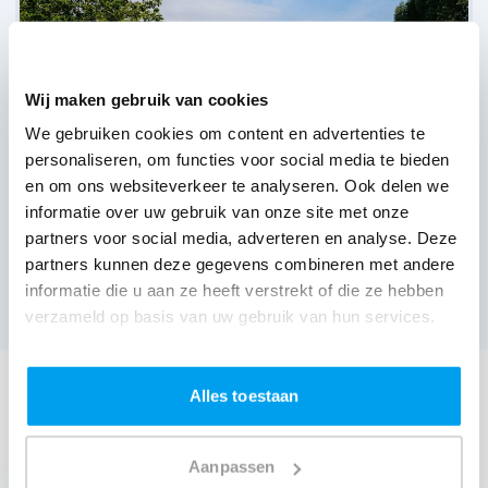
Wij maken gebruik van cookies
We gebruiken cookies om content en advertenties te
personaliseren, om functies voor social media te bieden
en om ons websiteverkeer te analyseren. Ook delen we
informatie over uw gebruik van onze site met onze
Rotsaert - Green Venue,
Wortegem-Petegem
partners voor social media, adverteren en analyse. Deze
(
Nog geen reviews over DJ's
)
partners kunnen deze gegevens combineren met andere
informatie die u aan ze heeft verstrekt of die ze hebben
Bekijk alle feestlocaties
verzameld op basis van uw gebruik van hun services.
DJ boeken voor jouw feest in Zaal De Ark?
Alles toestaan
Een
DJ boeken
zonder zorgen in Zaal De Ark: dat is onze
garantie. Van de afstemming met de locatie tot een
Aanpassen