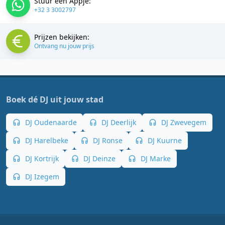
Stuur een Appje:
+32 3 3002797
Prijzen bekijken:
Ontvang nu jouw prijs
Boek dé DJ uit jouw stad
DJ Oudenaarde
DJ Deerlijk
DJ Zwevegem
DJ Harelbeke
DJ Ronse
DJ Kuurne
DJ Kortrijk
DJ Deinze
DJ Marke
DJ Izegem