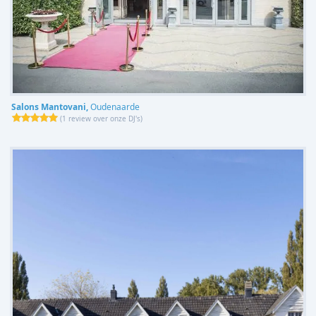
Salons Mantovani,
Oudenaarde
(
1 review over onze DJ's
)