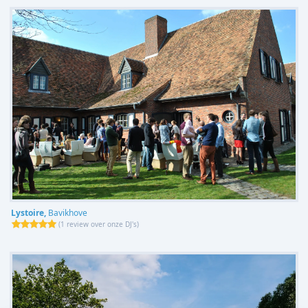
Lystoire,
Bavikhove
(
1 review over onze DJ's
)